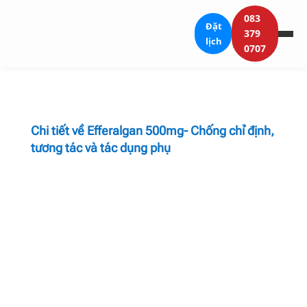
083
Đặt
379
lịch
0707
Chi tiết về Efferalgan 500mg- Chống chỉ định,
tương tác và tác dụng phụ