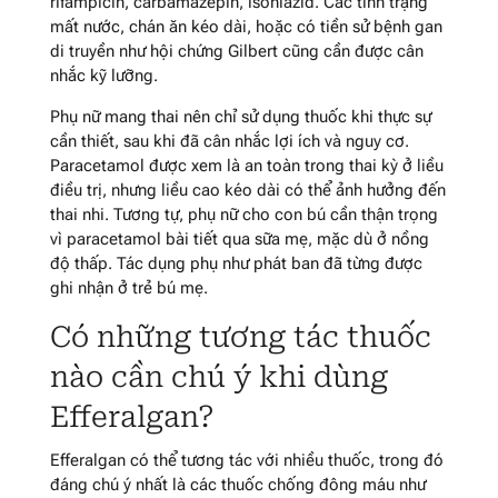
rifampicin, carbamazepin, isoniazid. Các tình trạng
mất nước, chán ăn kéo dài, hoặc có tiền sử bệnh gan
di truyền như hội chứng Gilbert cũng cần được cân
nhắc kỹ lưỡng.
Phụ nữ mang thai nên chỉ sử dụng thuốc khi thực sự
cần thiết, sau khi đã cân nhắc lợi ích và nguy cơ.
Paracetamol được xem là an toàn trong thai kỳ ở liều
điều trị, nhưng liều cao kéo dài có thể ảnh hưởng đến
thai nhi. Tương tự, phụ nữ cho con bú cần thận trọng
vì paracetamol bài tiết qua sữa mẹ, mặc dù ở nồng
độ thấp. Tác dụng phụ như phát ban đã từng được
ghi nhận ở trẻ bú mẹ.
Có những tương tác thuốc
nào cần chú ý khi dùng
Efferalgan?
Efferalgan có thể tương tác với nhiều thuốc, trong đó
đáng chú ý nhất là các thuốc chống đông máu như