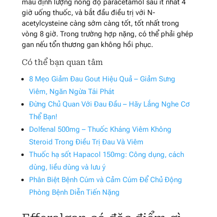
máu định lượng nồng độ paracetamol sau ít nhất 4
giờ uống thuốc, và bắt đầu điều trị với N-
acetylcysteine càng sớm càng tốt, tốt nhất trong
vòng 8 giờ. Trong trường hợp nặng, có thể phải ghép
gan nếu tổn thương gan không hồi phục.
Có thể bạn quan tâm
8 Mẹo Giảm Đau Gout Hiệu Quả – Giảm Sưng
Viêm, Ngăn Ngừa Tái Phát
Đừng Chủ Quan Với Đau Đầu – Hãy Lắng Nghe Cơ
Thể Bạn!
Dolfenal 500mg – Thuốc Kháng Viêm Không
Steroid Trong Điều Trị Đau Và Viêm
Thuốc hạ sốt Hapacol 150mg: Công dụng, cách
dùng, liều dùng và lưu ý
Phân Biệt Bệnh Cúm và Cảm Cúm Để Chủ Động
Phòng Bệnh Diễn Tiến Nặng