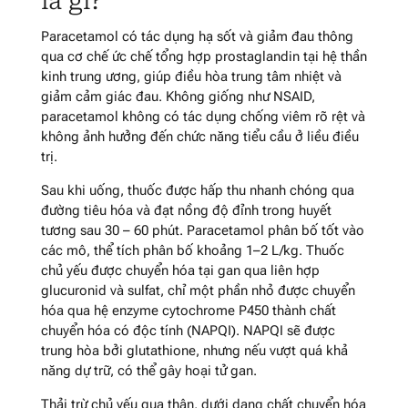
là gì?
Paracetamol có tác dụng hạ sốt và giảm đau thông
qua cơ chế ức chế tổng hợp prostaglandin tại hệ thần
kinh trung ương, giúp điều hòa trung tâm nhiệt và
giảm cảm giác đau. Không giống như NSAID,
paracetamol không có tác dụng chống viêm rõ rệt và
không ảnh hưởng đến chức năng tiểu cầu ở liều điều
trị.
Sau khi uống, thuốc được hấp thu nhanh chóng qua
đường tiêu hóa và đạt nồng độ đỉnh trong huyết
tương sau 30 – 60 phút. Paracetamol phân bố tốt vào
các mô, thể tích phân bố khoảng 1–2 L/kg. Thuốc
chủ yếu được chuyển hóa tại gan qua liên hợp
glucuronid và sulfat, chỉ một phần nhỏ được chuyển
hóa qua hệ enzyme cytochrome P450 thành chất
chuyển hóa có độc tính (NAPQI). NAPQI sẽ được
trung hòa bởi glutathione, nhưng nếu vượt quá khả
năng dự trữ, có thể gây hoại tử gan.
Thải trừ chủ yếu qua thận, dưới dạng chất chuyển hóa