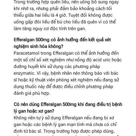
Trong trường hợp quên liều, nên uống bổ sung ngay
khi nhớ ra, nhưng phải đảm bảo khoảng cách tối
thiểu giữa hai liều là 4 giờ. Tuyệt đối không được
uống gấp đôi liều để bù cho liều đã quên vì có thể
làm tăng nguy cơ độc tính trên gan.
Efferalgan 500mg có ảnh hưởng đến kết quả xét
nghiệm sinh hóa không?
Paracetamol trong Efferalgan có thể ảnh hưởng đến
một số chỉ số xét nghiệm như nồng độ acid uric hoặc
đường huyết khi sử dụng các phương pháp
enzymatic. Vì vậy, bệnh nhân nên thông báo với bác
sĩ hoặc kỹ thuật viên phòng xét nghiệm nếu đang sử
dụng thuốc này để được điều chỉnh phương pháp
đánh giá phù hợp.
Có nên dùng Efferalgan 500mg khi đang điều trị bệnh
lý gan hoặc xơ gan?
Không nên tự ý sử dụng Efferalgan nếu đang bị xơ
gan hoặc các bệnh lý gan mạn tính mà chưa có chỉ
định từ bác sĩ. Trong trường hợp được phép dùng,