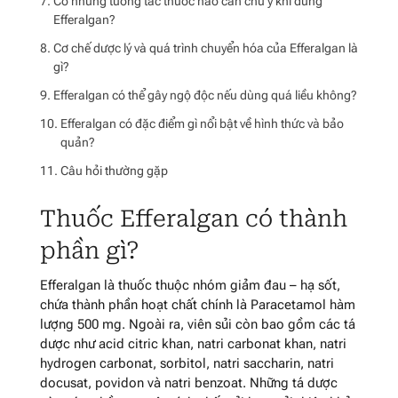
Có những tương tác thuốc nào cần chú ý khi dùng
Efferalgan?
Cơ chế dược lý và quá trình chuyển hóa của Efferalgan là
gì?
Efferalgan có thể gây ngộ độc nếu dùng quá liều không?
Efferalgan có đặc điểm gì nổi bật về hình thức và bảo
quản?
Câu hỏi thường gặp
Thuốc Efferalgan có thành
phần gì?
Efferalgan là thuốc thuộc nhóm giảm đau – hạ sốt,
chứa thành phần hoạt chất chính là Paracetamol hàm
lượng 500 mg. Ngoài ra, viên sủi còn bao gồm các tá
dược như acid citric khan, natri carbonat khan, natri
hydrogen carbonat, sorbitol, natri saccharin, natri
docusat, povidon và natri benzoat. Những tá dược