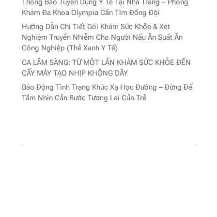
Thông Báo Tuyển Dụng Y Tế Tại Nha Trang – Phòng
Khám Đa Khoa Olympia Cần Tìm Đồng Đội
Hướng Dẫn Chi Tiết Gói Khám Sức Khỏe & Xét
Nghiệm Truyền Nhiễm Cho Người Nấu Ăn Suất Ăn
Công Nghiệp (Thẻ Xanh Y Tế)
CA LÂM SÀNG: TỪ MỘT LẦN KHÁM SỨC KHỎE ĐẾN
CẤY MÁY TẠO NHỊP KHÔNG DÂY
Báo Động Tình Trạng Khúc Xạ Học Đường – Đừng Để
Tầm Nhìn Cản Bước Tương Lai Của Trẻ