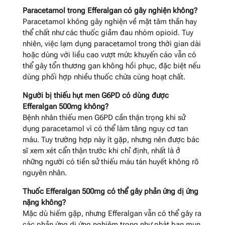
Paracetamol trong Efferalgan có gây nghiện không?
Paracetamol không gây nghiện về mặt tâm thần hay
thể chất như các thuốc giảm đau nhóm opioid. Tuy
nhiên, việc lạm dụng paracetamol trong thời gian dài
hoặc dùng với liều cao vượt mức khuyến cáo vẫn có
thể gây tổn thương gan không hồi phục, đặc biệt nếu
dùng phối hợp nhiều thuốc chứa cùng hoạt chất.
Người bị thiếu hụt men G6PD có dùng được
Efferalgan 500mg không?
Bệnh nhân thiếu men G6PD cần thận trọng khi sử
dụng paracetamol vì có thể làm tăng nguy cơ tan
máu. Tuy trường hợp này ít gặp, nhưng nên được bác
sĩ xem xét cẩn thận trước khi chỉ định, nhất là ở
những người có tiền sử thiếu máu tán huyết không rõ
nguyên nhân.
Thuốc Efferalgan 500mg có thể gây phản ứng dị ứng
nặng không?
Mặc dù hiếm gặp, nhưng Efferalgan vẫn có thể gây ra
các phản ứng dị ứng nghiêm trọng như phát ban mụn