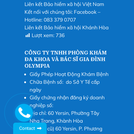
Liên kết Bảo hiểm xã hội Việt Nam
Kết nối với chúng tôi:
Facebook
–
Hotline: 083 379 0707
Liên kết Bảo hiểm xã hội Khánh Hòa
Lượt xem:
736
CÔNG TY TNHH PHÒNG KHÁM
ĐA KHOA VÀ BÁC SĨ GIA ĐÌNH
OLYMPIA
Giấy Phép Hoạt Động Khám Bệnh
Chữa Bệnh số: do Sở Y Tế cấp
ngày
Giấy chứng nhận đăng ký doanh
nghiệp số:
Địa chỉ: 60 Yersin, Phường Tây
Nha Trang, Khành Hòa
(địa chỉ cũ) 60 Yersin, P. Phương
Contact