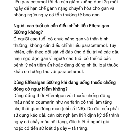
liều paracetamol tối đa nên giảm xuống dưới 2g mỗi
ngày để hạn chế gánh nặng chuyển hóa cho gan và
phòng ngừa nguy cơ tổn thương tế bào gan.
Người cao tuổi có cần điều chỉnh liều Efferalgan
500mg không?
Ở người cao tuổi có chức năng gan và thận bình
thường, không cần điều chỉnh liều paracetamol. Tuy
nhiên, cần theo dõi sát về đáp ứng điều trị và các dấu
hiệu ngộ độc gan vì người cao tuổi có thể có các
bệnh lý nền tiềm ẩn hoặc đang dùng nhiều loại thuốc
khác có tương tác với paracetamol.
Dùng Efferalgan 500mg khi đang uống thuốc chống
đông có nguy hiểm không?
Dùng đồng thời Efferalgan với thuốc chống đông
máu nhóm coumarin như warfarin có thể làm tăng
nhẹ thời gian đông máu (chỉ số INR). Do đó, nếu phải
sử dụng kéo dài, cần xét nghiệm INR định kỳ để tránh
nguy cơ chảy máu nội tạng, đặc biệt ở người già
hoặc có tiền sử loét dạ dày – tá tràng.