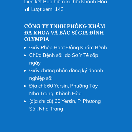
Liên kết Bảo hiểm xã hội Khánh Hòa
Lượt xem:
143
CÔNG TY TNHH PHÒNG KHÁM
ĐA KHOA VÀ BÁC SĨ GIA ĐÌNH
OLYMPIA
Giấy Phép Hoạt Động Khám Bệnh
Chữa Bệnh số: do Sở Y Tế cấp
ngày
Giấy chứng nhận đăng ký doanh
nghiệp số:
Địa chỉ: 60 Yersin, Phường Tây
Nha Trang, Khành Hòa
(địa chỉ cũ) 60 Yersin, P. Phương
Sài, Nha Trang