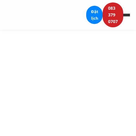
083
Đặt
379
lịch
0707