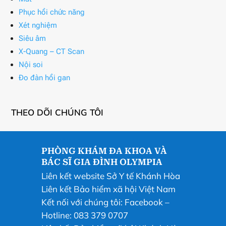
Phục hồi chức năng
Xét nghiệm
Siêu âm
X-Quang – CT Scan
Nội soi
Đo đàn hồi gan
THEO DÕI CHÚNG TÔI
PHÒNG KHÁM ĐA KHOA VÀ
BÁC SĨ GIA ĐÌNH OLYMPIA
Liên kết website Sở Y tế Khánh Hòa
Liên kết Bảo hiểm xã hội Việt Nam
Kết nối với chúng tôi:
Facebook
–
Hotline: 083 379 0707