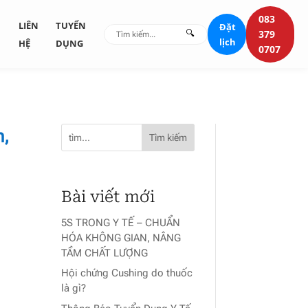
083
G
LIÊN
TUYỂN
Đặt
🔍
379
lịch
HỆ
DỤNG
0707
h,
Tìm kiếm
Bài viết mới
5S TRONG Y TẾ – CHUẨN
HÓA KHÔNG GIAN, NÂNG
TẦM CHẤT LƯỢNG
Hội chứng Cushing do thuốc
là gì?