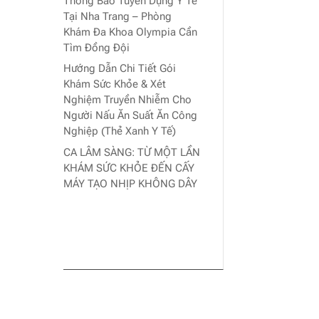
Thông Báo Tuyển Dụng Y Tế
Tại Nha Trang – Phòng
Khám Đa Khoa Olympia Cần
Tìm Đồng Đội
Hướng Dẫn Chi Tiết Gói
Khám Sức Khỏe & Xét
Nghiệm Truyền Nhiễm Cho
Người Nấu Ăn Suất Ăn Công
Nghiệp (Thẻ Xanh Y Tế)
CA LÂM SÀNG: TỪ MỘT LẦN
KHÁM SỨC KHỎE ĐẾN CẤY
MÁY TẠO NHỊP KHÔNG DÂY