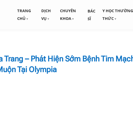
TRANG
DỊCH
CHUYÊN
Y HỌC THƯỜN
BÁC
CHỦ
VỤ
KHOA
THỨC
SĨ
 Trang – Phát Hiện Sớm Bệnh Tim Mạc
Muộn Tại Olympia