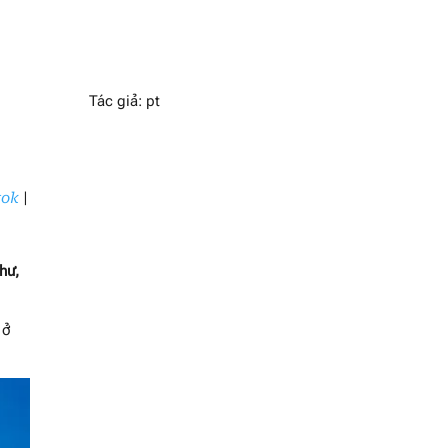
Tác giả: pt
tok
|
ư, 
ở 