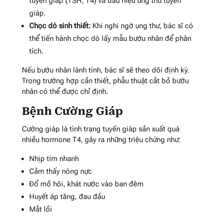
tuyến giáp (TSH, T4) và dấu hiệu ung thư tuyến
giáp.
Chọc dò sinh thiết:
Khi nghi ngờ ung thư, bác sĩ có
thể tiến hành chọc dò lấy mẫu bướu nhân để phân
tích.
Nếu bướu nhân lành tính, bác sĩ sẽ theo dõi định kỳ.
Trong trường hợp cần thiết, phẫu thuật cắt bỏ bướu
nhân có thể được chỉ định.
Bệnh Cường Giáp
Cường giáp là tình trạng tuyến giáp sản xuất quá
nhiều hormone T4, gây ra những triệu chứng như:
Nhịp tim nhanh
Cảm thấy nóng nực
Đổ mồ hôi, khát nước vào ban đêm
Huyết áp tăng, đau đầu
Mắt lồi