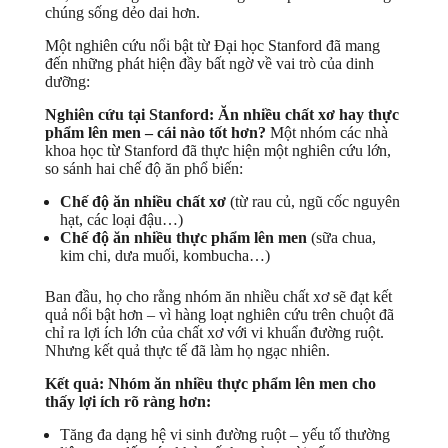
chúng sống dẻo dai hơn.
Một nghiên cứu nổi bật từ Đại học Stanford đã mang
đến những phát hiện đầy bất ngờ về vai trò của dinh
dưỡng:
Nghiên cứu tại Stanford: Ăn nhiều chất xơ hay thực
phẩm lên men – cái nào tốt hơn?
Một nhóm các nhà
khoa học từ Stanford đã thực hiện một nghiên cứu lớn,
so sánh hai chế độ ăn phổ biến:
Chế độ ăn nhiều chất xơ
(từ rau củ, ngũ cốc nguyên
hạt, các loại đậu…)
Chế độ ăn nhiều thực phẩm lên men
(sữa chua,
kim chi, dưa muối, kombucha…)
Ban đầu, họ cho rằng nhóm ăn nhiều chất xơ sẽ đạt kết
quả nổi bật hơn – vì hàng loạt nghiên cứu trên chuột đã
chỉ ra lợi ích lớn của chất xơ với vi khuẩn đường ruột.
Nhưng kết quả thực tế đã làm họ ngạc nhiên.
Kết quả: Nhóm ăn nhiều thực phẩm lên men cho
thấy lợi ích rõ ràng hơn:
Tăng đa dạng hệ vi sinh đường ruột – yếu tố thường