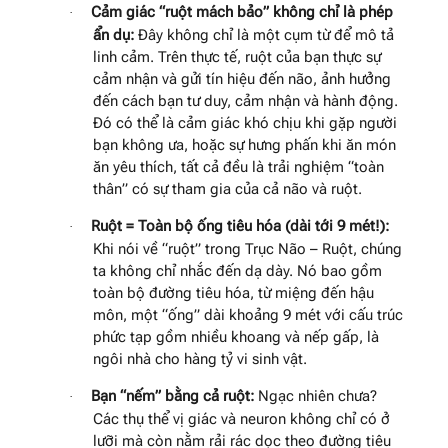
Cảm giác “ruột mách bảo” không chỉ là phép
·
ẩn dụ:
Đây không chỉ là một cụm từ để mô tả
linh cảm. Trên thực tế, ruột của bạn thực sự
cảm nhận và gửi tín hiệu đến não, ảnh hưởng
đến cách bạn tư duy, cảm nhận và hành động.
Đó có thể là cảm giác khó chịu khi gặp người
bạn không ưa, hoặc sự hưng phấn khi ăn món
ăn yêu thích, tất cả đều là trải nghiệm “toàn
thân” có sự tham gia của cả não và ruột.
Ruột = Toàn bộ ống tiêu hóa (dài tới 9 mét!):
·
Khi nói về “ruột” trong Trục Não – Ruột, chúng
ta không chỉ nhắc đến dạ dày. Nó bao gồm
toàn bộ đường tiêu hóa, từ miệng đến hậu
môn, một “ống” dài khoảng 9 mét với cấu trúc
phức tạp gồm nhiều khoang và nếp gấp, là
ngôi nhà cho hàng tỷ vi sinh vật.
Bạn “nếm” bằng cả ruột:
Ngạc nhiên chưa?
·
Các thụ thể vị giác và neuron không chỉ có ở
lưỡi mà còn nằm rải rác dọc theo đường tiêu