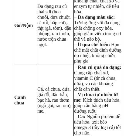
khoáng chất, chất xơ và
Đa dạng rau củ
enzym tự nhiên, dễ tiêu
thái sợi (hoa
hóa.
chuối, dưa chuột,
–
Đa dạng màu sắc:
cà rốt, bắp cải),
Tương ứng với đa dạng
Gỏi/Nộm
thịt (gà, tôm), đậu
chất chống oxy hóa,
phộng, rau thơm,
giúp giảm viêm trong cơ
nước trộn chua
thể và não bộ.
ngọt.
–
Ít qua chế biến:
Hạn
chế mất chất dinh dưỡng
do nhiệt, không chứa
phụ gia.
–
Rau củ quả đa dạng:
Cung cấp chất xơ,
vitamin C (từ cà chua,
dứa), và các khoáng
Cá, cà chua, dứa,
chất cần thiết.
giá đỗ, đậu bắp,
–
Vị chua tự nhiên từ
Canh
bạc hà, rau thơm
me:
Kích thích tiêu hóa,
chua
(ngò gai, rau om),
giúp cân bằng pH
me.
đường ruột.
–
Cá:
Nguồn protein dễ
tiêu hóa, axit béo
omega-3 (tùy loại cá) tốt
cho não.