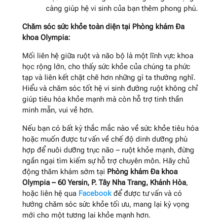
càng giúp hệ vi sinh của bạn thêm phong phú.
Chăm sóc sức khỏe toàn diện tại Phòng khám Đa
khoa Olympia:
Mối liên hệ giữa ruột và não bộ là một lĩnh vực khoa
học rộng lớn, cho thấy sức khỏe của chúng ta phức
tạp và liên kết chặt chẽ hơn những gì ta thường nghĩ.
Hiểu và chăm sóc tốt hệ vi sinh đường ruột không chỉ
giúp tiêu hóa khỏe mạnh mà còn hỗ trợ tinh thần
minh mẫn, vui vẻ hơn.
Nếu bạn có bất kỳ thắc mắc nào về sức khỏe tiêu hóa
hoặc muốn được tư vấn về chế độ dinh dưỡng phù
hợp để nuôi dưỡng trục não – ruột khỏe mạnh, đừng
ngần ngại tìm kiếm sự hỗ trợ chuyên môn. Hãy chủ
động thăm khám sớm tại
Phòng khám Đa khoa
Olympia – 60 Yersin, P. Tây Nha Trang, Khánh Hòa
,
hoặc liên hệ qua
Facebook
để được tư vấn và có
hướng chăm sóc sức khỏe tối ưu, mang lại kỳ vọng
mới cho một tương lai khỏe mạnh hơn.