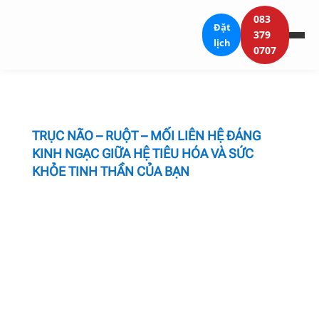
083
Đặt
379
lịch
0707
TRỤC NÃO – RUỘT – MỐI LIÊN HỆ ĐÁNG
KINH NGẠC GIỮA HỆ TIÊU HÓA VÀ SỨC
KHỎE TINH THẦN CỦA BẠN