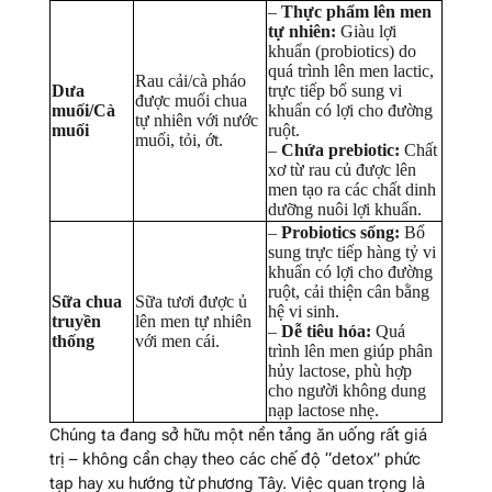
–
Thực phẩm lên men
tự nhiên:
Giàu lợi
khuẩn (probiotics) do
quá trình lên men lactic,
Rau cải/cà pháo
Dưa
trực tiếp bổ sung vi
được muối chua
muối/Cà
khuẩn có lợi cho đường
tự nhiên với nước
muối
ruột.
muối, tỏi, ớt.
–
Chứa prebiotic:
Chất
xơ từ rau củ được lên
men tạo ra các chất dinh
dưỡng nuôi lợi khuẩn.
–
Probiotics sống:
Bổ
sung trực tiếp hàng tỷ vi
khuẩn có lợi cho đường
ruột, cải thiện cân bằng
Sữa chua
Sữa tươi được ủ
hệ vi sinh.
truyền
lên men tự nhiên
–
Dễ tiêu hóa:
Quá
thống
với men cái.
trình lên men giúp phân
hủy lactose, phù hợp
cho người không dung
nạp lactose nhẹ.
Chúng ta đang sở hữu một nền tảng ăn uống rất giá
trị – không cần chạy theo các chế độ “detox” phức
tạp hay xu hướng từ phương Tây. Việc quan trọng là