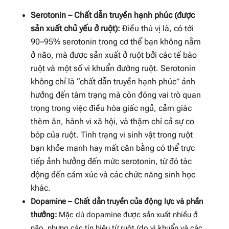
Serotonin – Chất dẫn truyền hạnh phúc (được
sản xuất chủ yếu ở ruột):
Điều thú vị là, có tới
90–95% serotonin trong cơ thể bạn không nằm
ở não, mà được sản xuất ở ruột bởi các tế bào
ruột và một số vi khuẩn đường ruột. Serotonin
không chỉ là “chất dẫn truyền hạnh phúc” ảnh
hưởng đến tâm trạng mà còn đóng vai trò quan
trọng trong việc điều hòa giấc ngủ, cảm giác
thèm ăn, hành vi xã hội, và thậm chí cả sự co
bóp của ruột. Tình trạng vi sinh vật trong ruột
bạn khỏe mạnh hay mất cân bằng có thể trực
tiếp ảnh hưởng đến mức serotonin, từ đó tác
động đến cảm xúc và các chức năng sinh học
khác.
Dopamine – Chất dẫn truyền của động lực và phần
thưởng:
Mặc dù dopamine được sản xuất nhiều ở
não, nhưng các tín hiệu từ ruột (do vi khuẩn và các