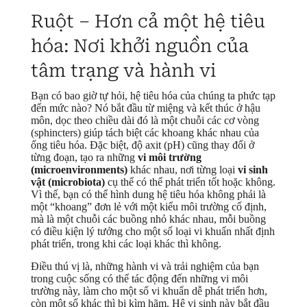
Ruột – Hơn cả một hệ tiêu
hóa: Nơi khởi nguồn của
tâm trạng và hành vi
Bạn có bao giờ tự hỏi, hệ tiêu hóa của chúng ta phức tạp
đến mức nào? Nó bắt đầu từ miệng và kết thúc ở hậu
môn, dọc theo chiều dài đó là một chuỗi các cơ vòng
(sphincters) giúp tách biệt các khoang khác nhau của
ống tiêu hóa. Đặc biệt, độ axit (pH) cũng thay đổi ở
từng đoạn, tạo ra những
vi môi trường
(microenvironments)
khác nhau, nơi từng loại
vi sinh
vật (microbiota)
cụ thể có thể phát triển tốt hoặc không.
Vì thế, bạn có thể hình dung hệ tiêu hóa không phải là
một “khoang” đơn lẻ với một kiểu môi trường cố định,
mà là một chuỗi các buồng nhỏ khác nhau, mỗi buồng
có điều kiện lý tưởng cho một số loại vi khuẩn nhất định
phát triển, trong khi các loại khác thì không.
Điều thú vị là, những hành vi và trải nghiệm của bạn
trong cuộc sống có thể tác động đến những vi môi
trường này, làm cho một số vi khuẩn dễ phát triển hơn,
còn một số khác thì bị kìm hãm. Hệ vi sinh này bắt đầu