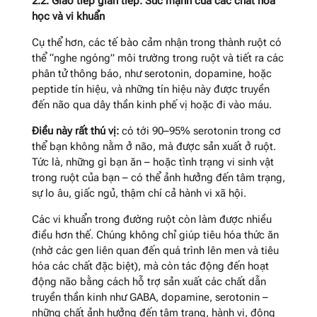
2.2. Giao tiếp gián tiếp: Sức mạnh của các chất hóa
học và vi khuẩn
Cụ thể hơn, các tế bào cảm nhận trong thành ruột có
thể “nghe ngóng” môi trường trong ruột và tiết ra các
phân tử thông báo, như serotonin, dopamine, hoặc
peptide tín hiệu, và những tín hiệu này được truyền
đến não qua dây thần kinh phế vị hoặc đi vào máu.
Điều này rất thú vị:
có tới 90–95% serotonin trong cơ
thể bạn không nằm ở não, mà được sản xuất ở ruột.
Tức là, những gì bạn ăn – hoặc tình trạng vi sinh vật
trong ruột của bạn – có thể ảnh hưởng đến tâm trạng,
sự lo âu, giấc ngủ, thậm chí cả hành vi xã hội.
Các vi khuẩn trong đường ruột còn làm được nhiều
điều hơn thế. Chúng không chỉ giúp tiêu hóa thức ăn
(nhờ các gen liên quan đến quá trình lên men và tiêu
hóa các chất đặc biệt), mà còn tác động đến hoạt
động não bằng cách hỗ trợ sản xuất các chất dẫn
truyền thần kinh như GABA, dopamine, serotonin –
những chất ảnh hưởng đến tâm trạng, hành vi, động