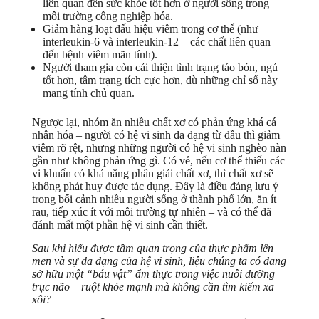
liên quan đến sức khỏe tốt hơn ở người sống trong
môi trường công nghiệp hóa.
Giảm hàng loạt dấu hiệu viêm trong cơ thể (như
interleukin-6 và interleukin-12 – các chất liên quan
đến bệnh viêm mãn tính).
Người tham gia còn cải thiện tình trạng táo bón, ngủ
tốt hơn, tâm trạng tích cực hơn, dù những chỉ số này
mang tính chủ quan.
Ngược lại, nhóm ăn nhiều chất xơ có phản ứng khá cá
nhân hóa – người có hệ vi sinh đa dạng từ đầu thì giảm
viêm rõ rệt, nhưng những người có hệ vi sinh nghèo nàn
gần như không phản ứng gì. Có vẻ, nếu cơ thể thiếu các
vi khuẩn có khả năng phân giải chất xơ, thì chất xơ sẽ
không phát huy được tác dụng. Đây là điều đáng lưu ý
trong bối cảnh nhiều người sống ở thành phố lớn, ăn ít
rau, tiếp xúc ít với môi trường tự nhiên – và có thể đã
đánh mất một phần hệ vi sinh cần thiết.
Sau khi hiểu được tầm quan trọng của thực phẩm lên
men và sự đa dạng của hệ vi sinh, liệu chúng ta có đang
sở hữu một “báu vật” ẩm thực trong việc nuôi dưỡng
trục não – ruột khỏe mạnh mà không cần tìm kiếm xa
xôi?