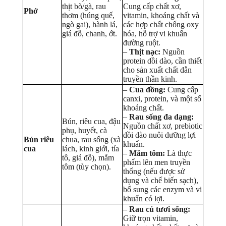
thịt bò/gà, rau
Cung cấp chất xơ,
Phở
thơm (húng quế,
vitamin, khoáng chất và
ngò gai), hành lá,
các hợp chất chống oxy
giá đỗ, chanh, ớt.
hóa, hỗ trợ vi khuẩn
đường ruột.
–
Thịt nạc:
Nguồn
protein dồi dào, cần thiết
cho sản xuất chất dẫn
truyền thần kinh.
–
Cua đồng:
Cung cấp
canxi, protein, và một số
khoáng chất.
–
Rau sống đa dạng:
Bún, riêu cua, đậu
Nguồn chất xơ, prebiotic
phụ, huyết, cà
dồi dào nuôi dưỡng lợi
Bún riêu
chua, rau sống (xà
khuẩn.
cua
lách, kinh giới, tía
–
Mắm tôm:
Là thực
tô, giá đỗ), mắm
phẩm lên men truyền
tôm (tùy chọn).
thống (nếu được sử
dụng và chế biến sạch),
bổ sung các enzym và vi
khuẩn có lợi.
–
Rau củ tươi sống:
Giữ trọn vitamin,