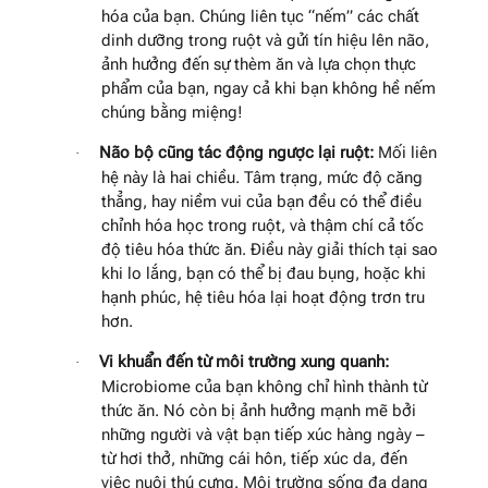
hóa của bạn. Chúng liên tục “nếm” các chất
dinh dưỡng trong ruột và gửi tín hiệu lên não,
ảnh hưởng đến sự thèm ăn và lựa chọn thực
phẩm của bạn, ngay cả khi bạn không hề nếm
chúng bằng miệng!
Não bộ cũng tác động ngược lại ruột:
Mối liên
·
hệ này là hai chiều. Tâm trạng, mức độ căng
thẳng, hay niềm vui của bạn đều có thể điều
chỉnh hóa học trong ruột, và thậm chí cả tốc
độ tiêu hóa thức ăn. Điều này giải thích tại sao
khi lo lắng, bạn có thể bị đau bụng, hoặc khi
hạnh phúc, hệ tiêu hóa lại hoạt động trơn tru
hơn.
Vi khuẩn đến từ môi trường xung quanh:
·
Microbiome của bạn không chỉ hình thành từ
thức ăn. Nó còn bị ảnh hưởng mạnh mẽ bởi
những người và vật bạn tiếp xúc hàng ngày –
từ hơi thở, những cái hôn, tiếp xúc da, đến
việc nuôi thú cưng. Môi trường sống đa dạng