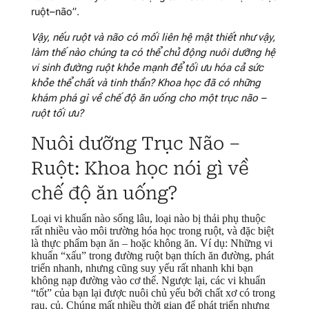
ruột–não”.
Vậy, nếu ruột và não có mối liên hệ mật thiết như vậy,
làm thế nào chúng ta có thể chủ động nuôi dưỡng hệ
vi sinh đường ruột khỏe mạnh để tối ưu hóa cả sức
khỏe thể chất và tinh thần? Khoa học đã có những
khám phá gì về chế độ ăn uống cho một trục não –
ruột tối ưu?
Nuôi dưỡng Trục Não –
Ruột: Khoa học nói gì về
chế độ ăn uống?
Loại vi khuẩn nào sống lâu, loại nào bị thải phụ thuộc
rất nhiều vào môi trường hóa học trong ruột, và đặc biệt
là thực phẩm bạn ăn – hoặc không ăn. Ví dụ: Những vi
khuẩn “xấu” trong đường ruột bạn thích ăn đường, phát
triển nhanh, nhưng cũng suy yếu rất nhanh khi bạn
không nạp đường vào cơ thể. Ngược lại, các vi khuẩn
“tốt” của bạn lại được nuôi chủ yếu bởi chất xơ có trong
rau, củ. Chúng mất nhiều thời gian để phát triển nhưng