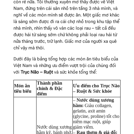
còn rẻ nữa. Tôi thường xuyên mơ thấy được về Việt
Nam, đứng trên cái sân nhỏ trên tầng 3 nhà mình,
và
nghĩ về các món mình sẽ được ăn.
Một giấc mơ khác
là sáng sớm được đi ra cái chợ nhỏ trong khu tập thể
nhà mình, nhìn thấy vô vàn các loại rau – tất cả đều
được hái từ sáng sớm chứ không phải loại rau hái từ
nửa tháng trước, trữ lạnh. Giấc mơ của người xa quê
chỉ vậy mà thôi.
Dưới đây là bảng tổng hợp các món ăn tiêu biểu của
Việt Nam và những ưu điểm vượt trội của chúng đối
với
Trục Não – Ruột
và sức khỏe tổng thể:
Thành phần
Món ăn
Ưu điểm cho Trục Não
chính & Đặc
tiêu biểu
– Ruột & Sức khỏe
điểm
–
Nước dùng xương
hầm:
Giàu collagen,
gelatin, axit amin
(glycine, proline) tốt cho
niêm mạc ruột, giúp
Nước dùng xương
giảm viêm.
hầm kỹ, bánh phở,
–
Rau thơm & giá đỗ: