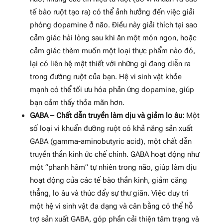
tế bào ruột tạo ra) có thể ảnh hưởng đến việc giải
phóng dopamine ở não. Điều này giải thích tại sao
cảm giác hài lòng sau khi ăn một món ngon, hoặc
cảm giác thèm muốn một loại thực phẩm nào đó,
lại có liên hệ mật thiết với những gì đang diễn ra
trong đường ruột của bạn. Hệ vi sinh vật khỏe
mạnh có thể tối ưu hóa phản ứng dopamine, giúp
bạn cảm thấy thỏa mãn hơn.
GABA – Chất dẫn truyền làm dịu và giảm lo âu:
Một
số loại vi khuẩn đường ruột có khả năng sản xuất
GABA (gamma-aminobutyric acid), một chất dẫn
truyền thần kinh ức chế chính. GABA hoạt động như
một “phanh hãm” tự nhiên trong não, giúp làm dịu
hoạt động của các tế bào thần kinh, giảm căng
thẳng, lo âu và thúc đẩy sự thư giãn. Việc duy trì
một hệ vi sinh vật đa dạng và cân bằng có thể hỗ
trợ sản xuất GABA, góp phần cải thiện tâm trạng và