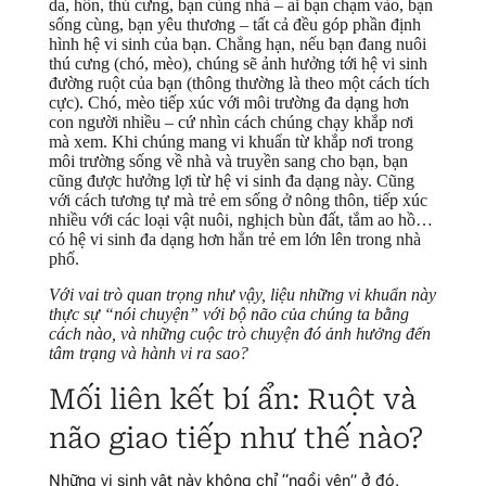
da, hôn, thú cưng, bạn cùng nhà – ai bạn chạm vào, bạn
sống cùng, bạn yêu thương – tất cả đều góp phần định
hình hệ vi sinh của bạn. Chẳng hạn, nếu bạn đang nuôi
thú cưng (chó, mèo), chúng sẽ ảnh hưởng tới hệ vi sinh
đường ruột của bạn (thông thường là theo một cách tích
cực). Chó, mèo tiếp xúc với môi trường đa dạng hơn
con người nhiều – cứ nhìn cách chúng chạy khắp nơi
mà xem. Khi chúng mang vi khuẩn từ khắp nơi trong
môi trường sống về nhà và truyền sang cho bạn, bạn
cũng được hưởng lợi từ hệ vi sinh đa dạng này. Cũng
với cách tương tự mà trẻ em sống ở nông thôn, tiếp xúc
nhiều với các loại vật nuôi, nghịch bùn đất, tắm ao hồ…
có hệ vi sinh đa dạng hơn hẳn trẻ em lớn lên trong nhà
phố.
Với vai trò quan trọng như vậy, liệu những vi khuẩn này
thực sự “nói chuyện” với bộ não của chúng ta bằng
cách nào, và những cuộc trò chuyện đó ảnh hưởng đến
tâm trạng và hành vi ra sao?
Mối liên kết bí ẩn: Ruột và
não giao tiếp như thế nào?
Những vi sinh vật này không chỉ “ngồi yên” ở đó.