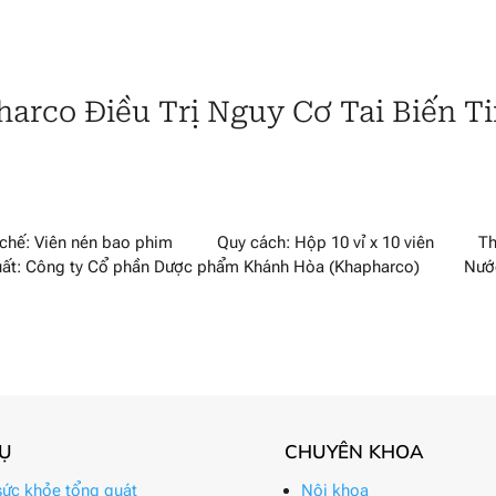
arco Điều Trị Nguy Cơ Tai Biến T
: Viên nén bao phim Quy cách: Hộp 10 vỉ x 10 viên Th
uất: Công ty Cổ phần Dược phẩm Khánh Hòa (Khapharco) Nướ
VỤ
CHUYÊN KHOA
ức khỏe tổng quát
Nội khoa