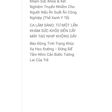
Khám Sức Khỏe & Xét
Nghiệm Truyền Nhiễm Cho
Người Nấu Ăn Suất Ăn Công
Nghiệp (Thẻ Xanh Y Tế)
CA LÂM SÀNG: TỪ MỘT LẦN
KHÁM SỨC KHỎE ĐẾN CẤY
MÁY TẠO NHỊP KHÔNG DÂY
Báo Động Tình Trạng Khúc
Xạ Học Đường – Đừng Để
Tầm Nhìn Cản Bước Tương
Lai Của Trẻ