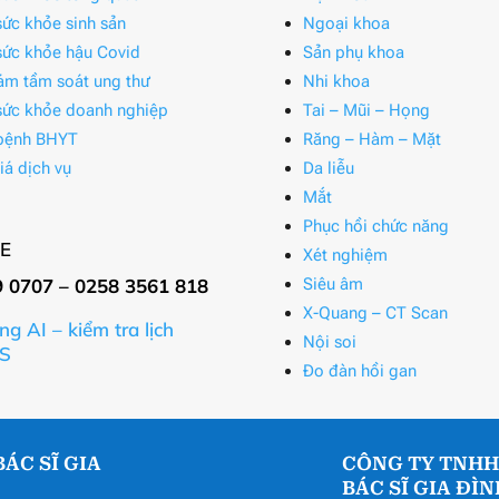
ức khỏe sinh sản
Ngoại khoa
ức khỏe hậu Covid
Sản phụ khoa
ám tầm soát ung thư
Nhi khoa
ức khỏe doanh nghiệp
Tai – Mũi – Họng
bệnh BHYT
Răng – Hàm – Mặt
iá dịch vụ
Da liễu
Mắt
Phục hồi chức năng
E
Xét nghiệm
9 0707 – 0258 3561 818
Siêu âm
X-Quang – CT Scan
ng AI – kiểm tra lịch
Nội soi
S
Đo đàn hồi gan
ÁC SĨ GIA
CÔNG TY TNHH
BÁC SĨ GIA ĐÌ