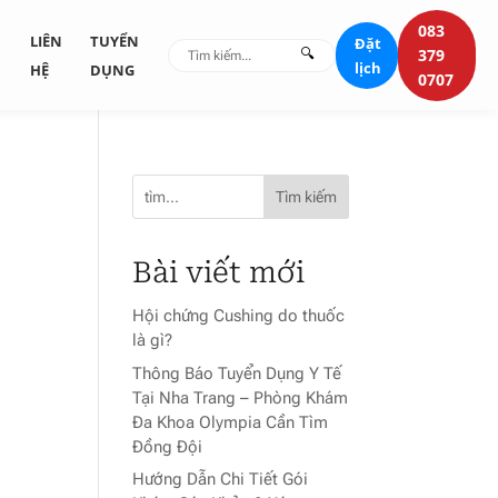
083
G
LIÊN
TUYỂN
Đặt
🔍
379
lịch
HỆ
DỤNG
0707
Tìm kiếm
Bài viết mới
Hội chứng Cushing do thuốc
là gì?
Thông Báo Tuyển Dụng Y Tế
Tại Nha Trang – Phòng Khám
Đa Khoa Olympia Cần Tìm
Đồng Đội
Hướng Dẫn Chi Tiết Gói