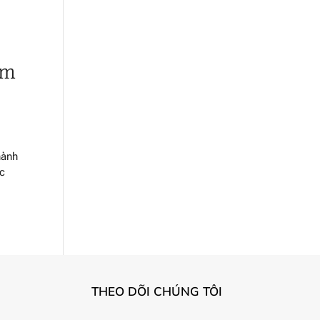
im
ành
c
THEO DÕI CHÚNG TÔI