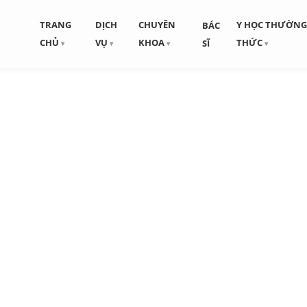
TRANG
DỊCH
CHUYÊN
Y HỌC THƯỜN
BÁC
CHỦ
VỤ
KHOA
THỨC
SĨ