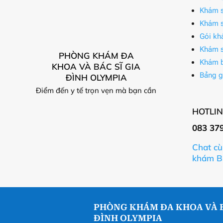
Khám s
Khám s
Gói kh
Khám s
PHÒNG KHÁM ĐA
Khám 
KHOA VÀ BÁC SĨ GIA
Bảng g
ĐÌNH OLYMPIA
Điểm đến y tế trọn vẹn mà bạn cần
HOTLIN
083 37
Chat cù
khám B
PHÒNG KHÁM ĐA KHOA VÀ B
ĐÌNH OLYMPIA