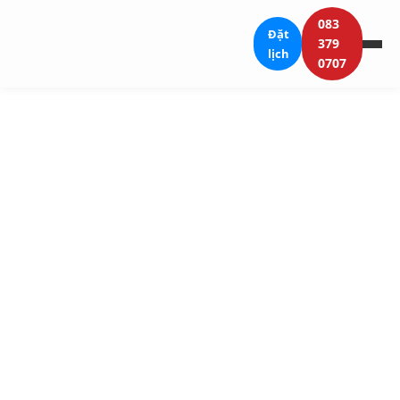
083
Đặt
379
lịch
0707