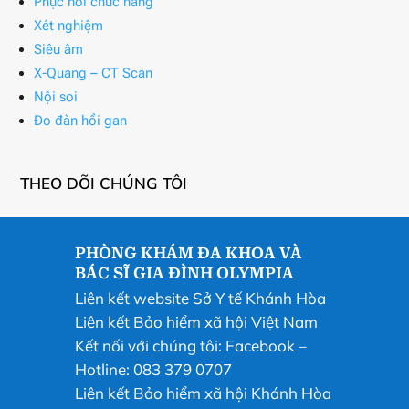
Phục hồi chức năng
Xét nghiệm
Siêu âm
X-Quang – CT Scan
Nội soi
Đo đàn hồi gan
THEO DÕI CHÚNG TÔI
PHÒNG KHÁM ĐA KHOA VÀ
BÁC SĨ GIA ĐÌNH OLYMPIA
Liên kết website Sở Y tế Khánh Hòa
Liên kết Bảo hiểm xã hội Việt Nam
Kết nối với chúng tôi:
Facebook
–
Hotline: 083 379 0707
Liên kết Bảo hiểm xã hội Khánh Hòa