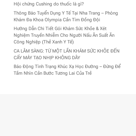
Hội chứng Cushing do thuốc là gì?
Thông Báo Tuyển Dụng Y Tế Tại Nha Trang – Phòng
Khám Đa Khoa Olympia Cần Tìm Đồng Đội
Hướng Dẫn Chi Tiết Gói Khám Sức Khỏe & Xét
Nghiệm Truyền Nhiễm Cho Người Nấu Ăn Suất Ăn
Công Nghiệp (Thẻ Xanh Y Tế)
CA LÂM SÀNG: TỪ MỘT LẦN KHÁM SỨC KHỎE ĐẾN
CẤY MÁY TẠO NHỊP KHÔNG DÂY
Báo Động Tình Trạng Khúc Xạ Học Đường – Đừng Để
Tầm Nhìn Cản Bước Tương Lai Của Trẻ