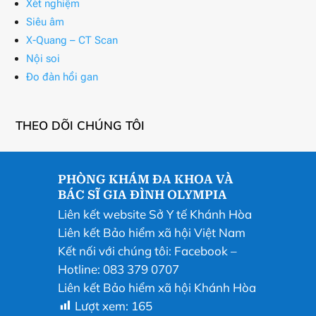
Xét nghiệm
Siêu âm
X-Quang – CT Scan
Nội soi
Đo đàn hồi gan
THEO DÕI CHÚNG TÔI
PHÒNG KHÁM ĐA KHOA VÀ
BÁC SĨ GIA ĐÌNH OLYMPIA
Liên kết website Sở Y tế Khánh Hòa
Liên kết Bảo hiểm xã hội Việt Nam
Kết nối với chúng tôi:
Facebook
–
Hotline: 083 379 0707
Liên kết Bảo hiểm xã hội Khánh Hòa
Lượt xem:
165