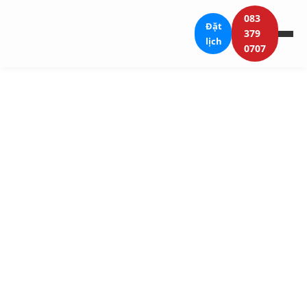
083
Đặt
379
lịch
0707