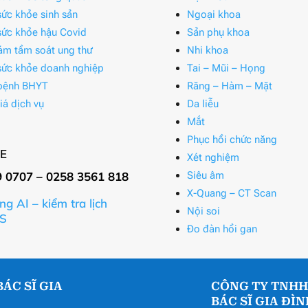
ức khỏe sinh sản
Ngoại khoa
ức khỏe hậu Covid
Sản phụ khoa
ám tầm soát ung thư
Nhi khoa
ức khỏe doanh nghiệp
Tai – Mũi – Họng
bệnh BHYT
Răng – Hàm – Mặt
iá dịch vụ
Da liễu
Mắt
Phục hồi chức năng
E
Xét nghiệm
9 0707 – 0258 3561 818
Siêu âm
X-Quang – CT Scan
ng AI – kiểm tra lịch
Nội soi
S
Đo đàn hồi gan
ÁC SĨ GIA
CÔNG TY TNHH
BÁC SĨ GIA ĐÌ