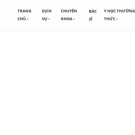
TRANG
DỊCH
CHUYÊN
Y HỌC THƯỜN
BÁC
CHỦ
VỤ
KHOA
THỨC
SĨ