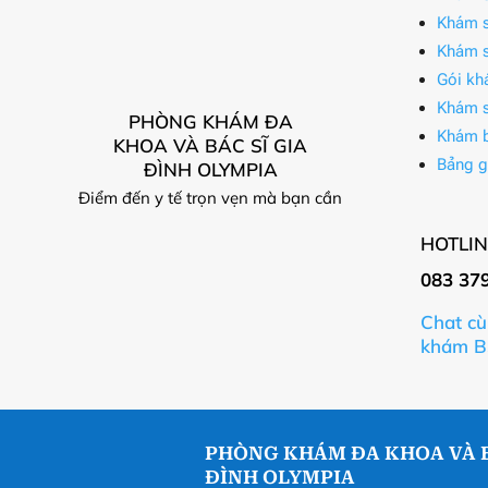
Khám s
Khám s
Gói kh
Khám s
PHÒNG KHÁM ĐA
Khám 
KHOA VÀ BÁC SĨ GIA
Bảng g
ĐÌNH OLYMPIA
Điểm đến y tế trọn vẹn mà bạn cần
HOTLIN
083 37
Chat cù
khám B
PHÒNG KHÁM ĐA KHOA VÀ B
ĐÌNH OLYMPIA