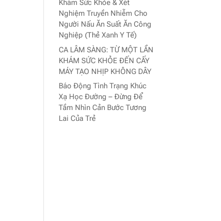
Khám Sức Khỏe & Xét
Nghiệm Truyền Nhiễm Cho
Người Nấu Ăn Suất Ăn Công
Nghiệp (Thẻ Xanh Y Tế)
CA LÂM SÀNG: TỪ MỘT LẦN
KHÁM SỨC KHỎE ĐẾN CẤY
MÁY TẠO NHỊP KHÔNG DÂY
Báo Động Tình Trạng Khúc
Xạ Học Đường – Đừng Để
Tầm Nhìn Cản Bước Tương
Lai Của Trẻ