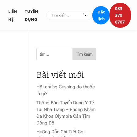
083
G
LIÊN
TUYỂN
Đặt
🔍
379
lịch
HỆ
DỤNG
0707
Tìm kiếm
Bài viết mới
Hội chứng Cushing do thuốc
là gì?
Thông Báo Tuyển Dụng Y Tế
Tại Nha Trang – Phòng Khám
Đa Khoa Olympia Cần Tìm
Đồng Đội
Hướng Dẫn Chi Tiết Gói