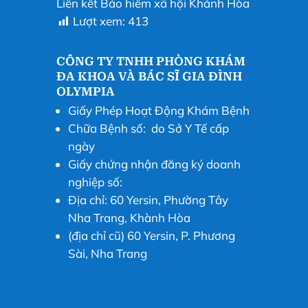
Liên kết Bảo hiểm xã hội Khánh Hòa
Lượt xem:
413
CÔNG TY TNHH PHÒNG KHÁM
ĐA KHOA VÀ BÁC SĨ GIA ĐÌNH
OLYMPIA
Giấy Phép Hoạt Động Khám Bệnh
Chữa Bệnh số: do Sở Y Tế cấp
ngày
Giấy chứng nhận đăng ký doanh
nghiệp số:
Địa chỉ: 60 Yersin, Phường Tây
Nha Trang, Khành Hòa
(địa chỉ cũ) 60 Yersin, P. Phương
Sài, Nha Trang