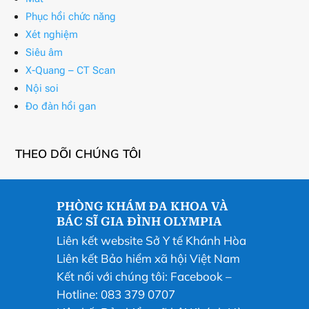
Phục hồi chức năng
Xét nghiệm
Siêu âm
X-Quang – CT Scan
Nội soi
Đo đàn hồi gan
THEO DÕI CHÚNG TÔI
PHÒNG KHÁM ĐA KHOA VÀ
BÁC SĨ GIA ĐÌNH OLYMPIA
Liên kết website Sở Y tế Khánh Hòa
Liên kết Bảo hiểm xã hội Việt Nam
Kết nối với chúng tôi:
Facebook
–
Hotline: 083 379 0707