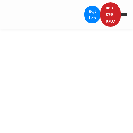
083
Đặt
379
lịch
0707