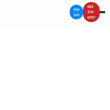
083
Đặt
379
lịch
0707