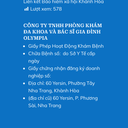
Liên kết Bảo hiểm xã hội Khánh Hòa
Lượt xem:
578
CÔNG TY TNHH PHÒNG KHÁM
ĐA KHOA VÀ BÁC SĨ GIA ĐÌNH
OLYMPIA
Giấy Phép Hoạt Động Khám Bệnh
Chữa Bệnh số: do Sở Y Tế cấp
ngày
Giấy chứng nhận đăng ký doanh
nghiệp số:
Địa chỉ: 60 Yersin, Phường Tây
Nha Trang, Khành Hòa
(địa chỉ cũ) 60 Yersin, P. Phương
Sài, Nha Trang