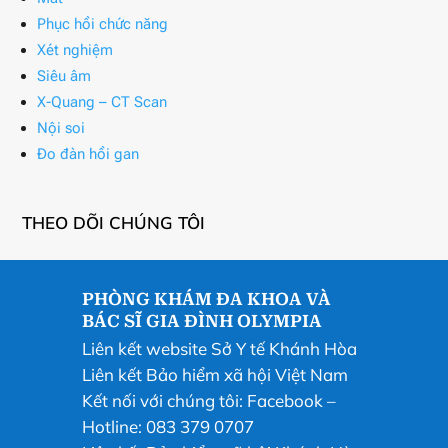
Phục hồi chức năng
Xét nghiệm
Siêu âm
X-Quang – CT Scan
Nội soi
Đo đàn hồi gan
THEO DÕI CHÚNG TÔI
PHÒNG KHÁM ĐA KHOA VÀ
BÁC SĨ GIA ĐÌNH OLYMPIA
Liên kết website Sở Y tế Khánh Hòa
Liên kết Bảo hiểm xã hội Việt Nam
Kết nối với chúng tôi:
Facebook
–
Hotline: 083 379 0707