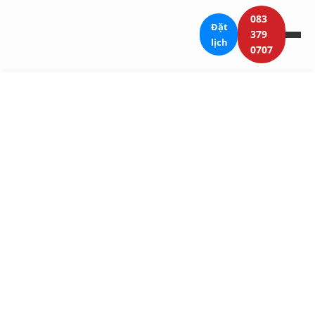
083
Đặt
379
lịch
0707