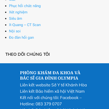
Phục hồi chức năng
Xét nghiệm
Siêu âm
X-Quang – CT Scan
Nội soi
Đo đàn hồi gan
THEO DÕI CHÚNG TÔI
PHÒNG KHÁM ĐA KHOA VÀ
BÁC SĨ GIA ĐÌNH OLYMPIA
Liên kết website Sở Y tế Khánh Hòa
Liên kết Bảo hiểm xã hội Việt Nam
Kết nối với chúng tôi:
Facebook
–
Hotline: 083 379 0707