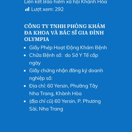
Liên kết Bảo hiểm xã hội Khánh Hòa
Lượt xem:
292
CÔNG TY TNHH PHÒNG KHÁM
ĐA KHOA VÀ BÁC SĨ GIA ĐÌNH
OLYMPIA
Giấy Phép Hoạt Động Khám Bệnh
Chữa Bệnh số: do Sở Y Tế cấp
ngày
Giấy chứng nhận đăng ký doanh
nghiệp số:
Địa chỉ: 60 Yersin, Phường Tây
Nha Trang, Khành Hòa
(địa chỉ cũ) 60 Yersin, P. Phương
Sài, Nha Trang