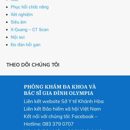
Phục hồi chức năng
Xét nghiệm
Siêu âm
X-Quang – CT Scan
Nội soi
Đo đàn hồi gan
THEO DÕI CHÚNG TÔI
PHÒNG KHÁM ĐA KHOA VÀ
BÁC SĨ GIA ĐÌNH OLYMPIA
Liên kết website Sở Y tế Khánh Hòa
Liên kết Bảo hiểm xã hội Việt Nam
Kết nối với chúng tôi:
Facebook
–
Hotline: 083 379 0707