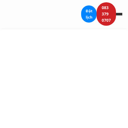
083
Đặt
379
lịch
0707