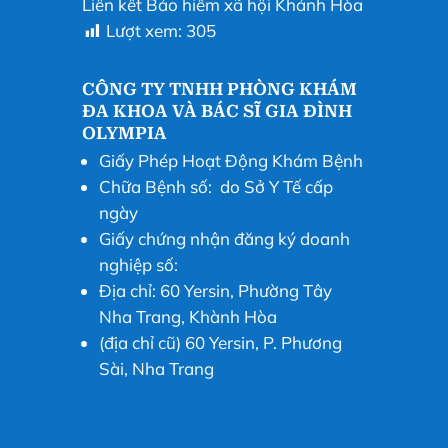
Liên kết Bảo hiểm xã hội Khánh Hòa
Lượt xem:
305
CÔNG TY TNHH PHÒNG KHÁM
ĐA KHOA VÀ BÁC SĨ GIA ĐÌNH
OLYMPIA
Giấy Phép Hoạt Động Khám Bệnh
Chữa Bệnh số: do Sở Y Tế cấp
ngày
Giấy chứng nhận đăng ký doanh
nghiệp số:
Địa chỉ: 60 Yersin, Phường Tây
Nha Trang, Khành Hòa
(địa chỉ cũ) 60 Yersin, P. Phương
Sài, Nha Trang