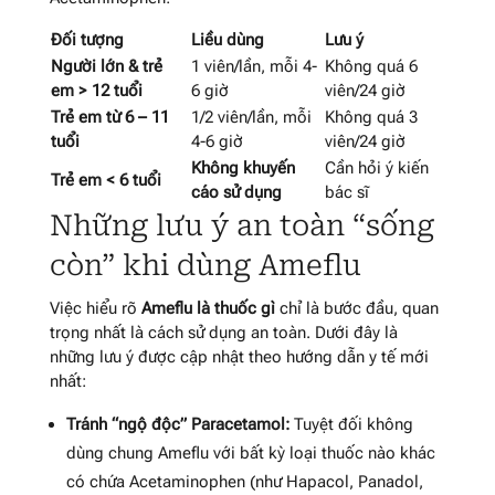
Đối tượng
Liều dùng
Lưu ý
Người lớn & trẻ
1 viên/lần, mỗi 4-
Không quá 6
em > 12 tuổi
6 giờ
viên/24 giờ
Trẻ em từ 6 – 11
1/2 viên/lần, mỗi
Không quá 3
tuổi
4-6 giờ
viên/24 giờ
Không khuyến
Cần hỏi ý kiến
Trẻ em < 6 tuổi
cáo sử dụng
bác sĩ
Những lưu ý an toàn “sống
còn” khi dùng Ameflu
Việc hiểu rõ
Ameflu là thuốc gì
chỉ là bước đầu, quan
trọng nhất là cách sử dụng an toàn. Dưới đây là
những lưu ý được cập nhật theo hướng dẫn y tế mới
nhất:
Tránh “ngộ độc” Paracetamol:
Tuyệt đối không
dùng chung Ameflu với bất kỳ loại thuốc nào khác
có chứa Acetaminophen (như Hapacol, Panadol,