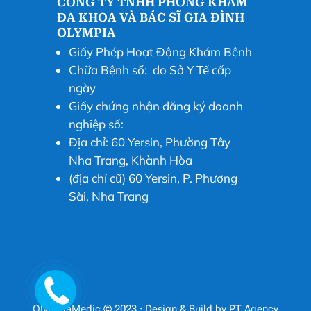
CÔNG TY TNHH PHÒNG KHÁM
ĐA KHOA VÀ BÁC SĨ GIA ĐÌNH
OLYMPIA
Giấy Phép Hoạt Động Khám Bệnh
Chữa Bệnh số: do Sở Y Tế cấp
ngày
Giấy chứng nhận đăng ký doanh
nghiệp số:
Địa chỉ: 60 Yersin, Phường Tây
Nha Trang, Khành Hòa
(địa chỉ cũ) 60 Yersin, P. Phương
Sài, Nha Trang
OlympiaMedic © 2023 · Design & Build by
PT Agency