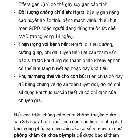
Efferalgan…) vì có thể gây suy gan cấp tính.
Đối tượng chống chỉ định:
Người bị suy gan nặng,
cao huyết áp ác tính, bệnh mạch vành, thiếu hụt
men G6PD hoặc người đang dùng thuốc ức chế
MAO (trong vòng 14 ngày).
Thận trọng với bệnh nền:
Người bị tiểu đường,
cường giáp, phì đại tuyến tiền liệt cần tham vấn
bác sĩ trước khi dùng do thành phần Phenylephrin
có thể làm tăng huyết áp hoặc gây khó tiểu.
Phụ nữ mang thai và cho con bú:
Hiện chưa có đầy
đủ bằng chứng về độ an toàn tuyệt đối, do đó chỉ
sử dụng khi thực sự cần thiết và có chỉ định của
chuyên gia.
Nếu các triệu chứng cảm cúm không thuyên giảm
sau 3-5 ngày hoặc xuất hiện các dấu hiệu lạ như phát
ban, sưng phù, bạn nên đến các cơ sở y tế uy tín như
phòng khám đa khoa olympia
để được bác sĩ thăm