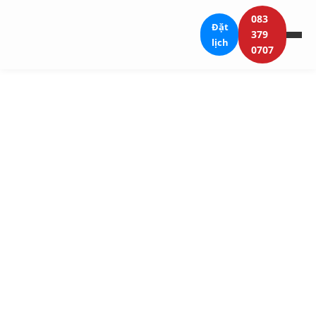
083
Đặt
379
lịch
0707