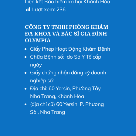
Liên kết Bảo hiểm xã hội Khánh Hòa
Lượt xem:
236
CÔNG TY TNHH PHÒNG KHÁM
ĐA KHOA VÀ BÁC SĨ GIA ĐÌNH
OLYMPIA
Giấy Phép Hoạt Động Khám Bệnh
Chữa Bệnh số: do Sở Y Tế cấp
ngày
Giấy chứng nhận đăng ký doanh
nghiệp số:
Địa chỉ: 60 Yersin, Phường Tây
Nha Trang, Khành Hòa
(địa chỉ cũ) 60 Yersin, P. Phương
Sài, Nha Trang