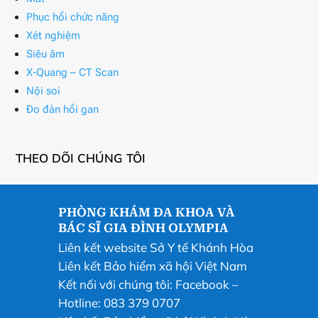
Phục hồi chức năng
Xét nghiệm
Siêu âm
X-Quang – CT Scan
Nội soi
Đo đàn hồi gan
THEO DÕI CHÚNG TÔI
PHÒNG KHÁM ĐA KHOA VÀ
BÁC SĨ GIA ĐÌNH OLYMPIA
Liên kết website Sở Y tế Khánh Hòa
Liên kết Bảo hiểm xã hội Việt Nam
Kết nối với chúng tôi:
Facebook
–
Hotline: 083 379 0707