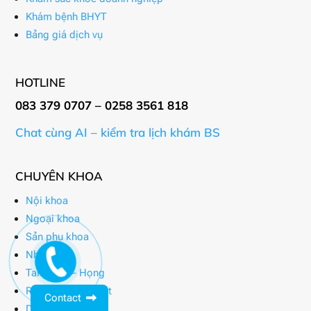
Khám bệnh BHYT
Bảng giá dịch vụ
HOTLINE
083 379 0707 – 0258 3561 818
Chat cùng AI – kiểm tra lịch khám BS
CHUYÊN KHOA
Nội khoa
Ngoại khoa
Sản phụ khoa
Nhi khoa
Tai – Mũi – Họng
Răng – Hàm – Mặt
Contact
Da liễu