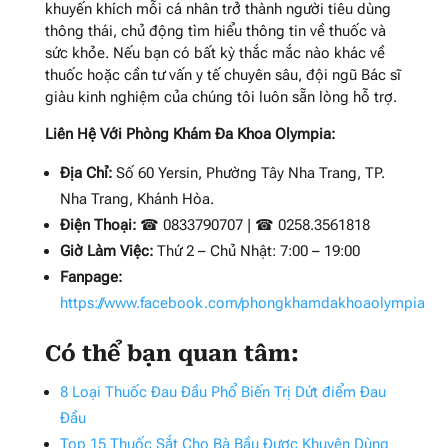
khuyến khích mỗi cá nhân trở thành người tiêu dùng
thông thái, chủ động tìm hiểu thông tin về thuốc và
sức khỏe. Nếu bạn có bất kỳ thắc mắc nào khác về
thuốc hoặc cần tư vấn y tế chuyên sâu, đội ngũ Bác sĩ
giàu kinh nghiệm của chúng tôi luôn sẵn lòng hỗ trợ.
Liên Hệ Với Phòng Khám Đa Khoa Olympia:
Địa Chỉ:
Số 60 Yersin, Phường Tây Nha Trang, TP.
Nha Trang, Khánh Hòa.
Điện Thoại:
☎ 0833790707 | ☎ 0258.3561818
Giờ Làm Việc:
Thứ 2 – Chủ Nhật: 7:00 – 19:00
Fanpage:
https://www.facebook.com/phongkhamdakhoaolympia
Có thể bạn quan tâm:
8 Loại Thuốc Đau Đầu Phổ Biến Trị Dứt điểm Đau
Đầu
Top 15 Thuốc Sắt Cho Bà Bầu Được Khuyên Dùng