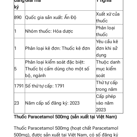
đăng
Giải mã
Ý nghĩa
ký
Xuất xứ của
890
Quốc gia sản xuất: Ấn Độ
thuốc
Phân loại
1
Nhóm thuốc: Hóa dược
thuốc
Yêu cầu kê
1
Phân loại kê đơn: Thuốc kê đơn
đơn khi sử
dụng
Phân loại kiểm soát đặc biệt:
Thuộc danh
5
Thuốc bị cấm dùng cho một số
mục kiểm
bộ, ngành
soát
Thứ tự cấp
1791
Số thứ tự cấp: 1791
trong năm
Cấp phép
23
Năm cấp số đăng ký: 2023
vào năm
2023
Thuốc Paracetamol 500mg (sản xuất tại Việt Nam)
Thuốc Paracetamol 500mg (hoạt chất Paracetamol
500mg), được sản xuất tại Việt Nam, có số đăng ký