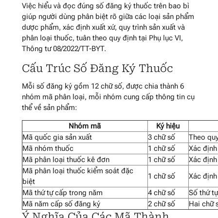
Việc hiểu và đọc đúng số đăng ký thuốc trên bao bì
giúp người dùng phân biệt rõ giữa các loại sản phẩm
dược phẩm, xác định xuất xứ, quy trình sản xuất và
phân loại thuốc, tuân theo quy định tại Phụ lục VI,
Thông tư 08/2022/TT-BYT.
Cấu Trúc Số Đăng Ký Thuốc
Mỗi số đăng ký gồm 12 chữ số, được chia thành 6
nhóm mã phân loại, mỗi nhóm cung cấp thông tin cụ
thể về sản phẩm:
Nhóm mã
Ký hiệu
Mã quốc gia sản xuất
3 chữ số
Theo quy
Mã nhóm thuốc
1 chữ số
Xác địn
Mã phân loại thuốc kê đơn
1 chữ số
Xác định
Mã phân loại thuốc kiểm soát đặc
1 chữ số
Xác định
biệt
Mã thứ tự cấp trong năm
4 chữ số
Số thứ t
Mã năm cấp số đăng ký
2 chữ số
Hai chữ 
Ý Nghĩa Của Các Mã Thành