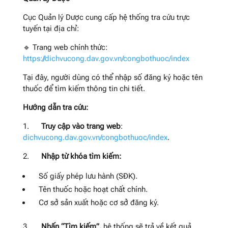
Cục Quản lý Dược cung cấp hệ thống tra cứu trực
tuyến tại địa chỉ:
🔹 Trang web chính thức:
https://dichvucong.dav.gov.vn/congbothuoc/index
Tại đây, người dùng có thể nhập số đăng ký hoặc tên
thuốc để tìm kiếm thông tin chi tiết.
Hướng dẫn tra cứu:
1.
Truy cập vào trang web
:
dichvucong.dav.gov.vn/congbothuoc/index
.
2.
Nhập từ khóa tìm kiếm:
Số giấy phép lưu hành (SĐK).
Tên thuốc hoặc hoạt chất chính.
Cơ sở sản xuất hoặc cơ sở đăng ký.
3.
Nhấn “Tìm kiếm”,
hệ thống sẽ trả về kết quả