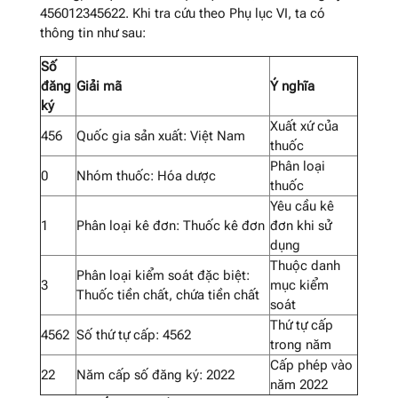
456012345622. Khi tra cứu theo Phụ lục VI, ta có
thông tin như sau:
Số
đăng
Giải mã
Ý nghĩa
ký
Xuất xứ của
456
Quốc gia sản xuất: Việt Nam
thuốc
Phân loại
0
Nhóm thuốc: Hóa dược
thuốc
Yêu cầu kê
1
Phân loại kê đơn: Thuốc kê đơn
đơn khi sử
dụng
Thuộc danh
Phân loại kiểm soát đặc biệt:
3
mục kiểm
Thuốc tiền chất, chứa tiền chất
soát
Thứ tự cấp
4562
Số thứ tự cấp: 4562
trong năm
Cấp phép vào
22
Năm cấp số đăng ký: 2022
năm 2022