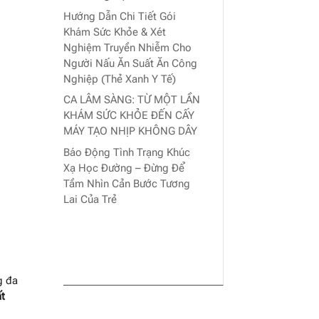
a
Hướng Dẫn Chi Tiết Gói
Khám Sức Khỏe & Xét
Nghiệm Truyền Nhiễm Cho
Người Nấu Ăn Suất Ăn Công
Nghiệp (Thẻ Xanh Y Tế)
CA LÂM SÀNG: TỪ MỘT LẦN
KHÁM SỨC KHỎE ĐẾN CẤY
MÁY TẠO NHỊP KHÔNG DÂY
Báo Động Tình Trạng Khúc
Xạ Học Đường – Đừng Để
Tầm Nhìn Cản Bước Tương
Lai Của Trẻ
g đa
ất