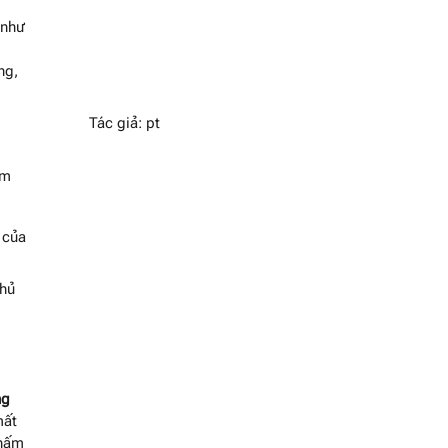
(như
ng,
Tác giả: pt
ồm
 của
chủ
ng
mất
thấm