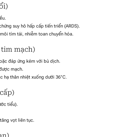
ổi)
ều.
hứng suy hô hấp cấp tiến triển (ARDS).
môi tím tái, nhiễm toan chuyển hóa.
 tim mạch)
oặc đáp ứng kém với bù dịch.
 được mạch.
ặc hạ thân nhiệt xuống dưới 36°C.
 cấp)
ớc tiểu).
ăng vọt liên tục.
an)