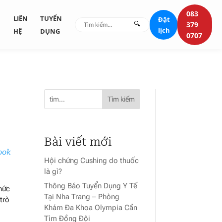
083
G
LIÊN
TUYỂN
Đặt
🔍
379
lịch
HỆ
DỤNG
0707
Tìm kiếm
Bài viết mới
ook
Hội chứng Cushing do thuốc
là gì?
Thông Báo Tuyển Dụng Y Tế
hức
Tại Nha Trang – Phòng
trò
Khám Đa Khoa Olympia Cần
Tìm Đồng Đội