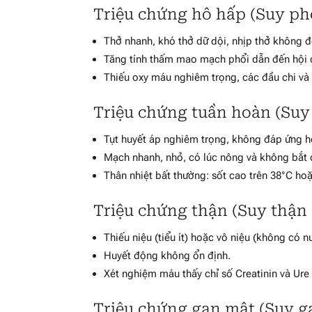
Triệu chứng hô hấp (Suy ph
Thở nhanh, khó thở dữ dội, nhịp thở không đ
Tăng tính thấm mao mạch phổi dẫn đến hội c
Thiếu oxy máu nghiêm trọng, các đầu chi và 
Triệu chứng tuần hoàn (Suy
Tụt huyết áp nghiêm trọng, không đáp ứng h
Mạch nhanh, nhỏ, có lúc nông và không bắt
Thân nhiệt bất thường: sốt cao trên 38°C ho
Triệu chứng thận (Suy thận
Thiếu niệu (tiểu ít) hoặc vô niệu (không có nư
Huyết động không ổn định.
Xét nghiệm máu thấy chỉ số Creatinin và Ure t
Triệu chứng gan mật (Suy g