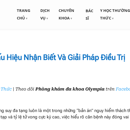
TRANG
DỊCH
CHUYÊN
Y HỌC THƯỜN
BÁC
CHỦ
VỤ
KHOA
THỨC
SĨ
u Hiệu Nhận Biết Và Giải Pháp Điều Trị
 Thức
| Theo dõi
Phòng khám đa khoa Olympia
trên
Faceb
ng suy đa tạng luôn là một trong những “bản án” nguy hiểm thách t
 tạp và tỷ lệ tử vong cực kỳ cao, việc hiểu rõ căn bệnh này đóng vai 