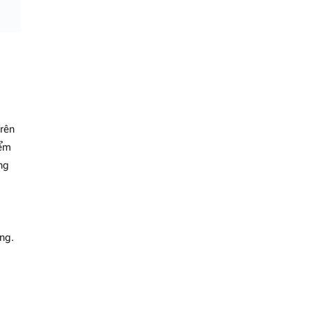
trên
iểm
òng
ng.