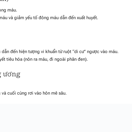
rong máu.
máu và giảm yếu tố đông máu dẫn đến xuất huyết.
dẫn đến hiện tượng vi khuẩn từ ruột “di cư” ngược vào máu.
ết tiêu hóa (nôn ra máu, đi ngoài phân đen).
g ương
g và cuối cùng rơi vào hôn mê sâu.