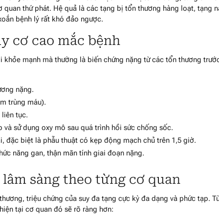
quan thứ phát. Hệ quả là các tạng bị tổn thương hàng loạt, tạng n
xoắn bệnh lý rất khó đảo ngược.
uy cơ cao mắc bệnh
gười khỏe mạnh mà thường là biến chứng nặng từ các tổn thương trướ
ương nặng.
ễm trùng máu).
liên tục.
p và sử dụng oxy mô sau quá trình hồi sức chống sốc.
i, đặc biệt là phẫu thuật có kẹp động mạch chủ trên 1,5 giờ.
chức năng gan, thận mãn tính giai đoạn nặng.
g lâm sàng theo từng cơ quan
 thương, triệu chứng của suy đa tạng cực kỳ đa dạng và phức tạp. T
hiện tại cơ quan đó sẽ rõ ràng hơn: