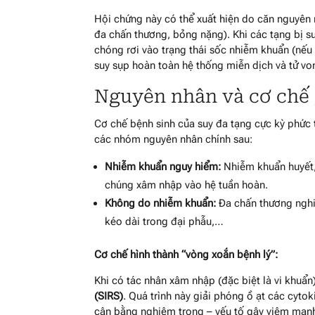
Hội chứng này có thể xuất hiện do căn nguyên
đa chấn thương, bỏng nặng). Khi các tạng bị s
chóng rơi vào trạng thái sốc nhiễm khuẩn (nếu
suy sụp hoàn toàn hệ thống miễn dịch và tử vo
Nguyên nhân và cơ chế 
Cơ chế bệnh sinh của suy đa tạng cực kỳ phức
các nhóm nguyên nhân chính sau:
Nhiễm khuẩn nguy hiểm:
Nhiễm khuẩn huyết,
chúng xâm nhập vào hệ tuần hoàn.
Không do nhiễm khuẩn:
Đa chấn thương nghi
kéo dài trong đại phẫu,…
Cơ chế hình thành “vòng xoắn bệnh lý”:
Khi có tác nhân xâm nhập (đặc biệt là vi khuẩn
(SIRS)
. Quá trình này giải phóng ồ ạt các cyto
cân bằng nghiêm trọng – yếu tố gây viêm mạnh