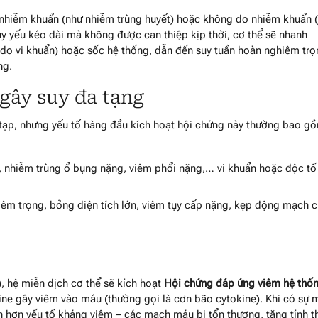
 nhiễm khuẩn (như nhiễm trùng huyết) hoặc không do nhiễm khuẩn 
uy yếu kéo dài mà không được can thiệp kịp thời, cơ thể sẽ nhanh
 do vi khuẩn) hoặc sốc hệ thống, dẫn đến suy tuần hoàn nghiêm trọ
ng.
gây suy đa tạng
 tạp, nhưng yếu tố hàng đầu kích hoạt hội chứng này thường bao g
 nhiễm trùng ổ bụng nặng, viêm phổi nặng,… vi khuẩn hoặc độc tố
êm trọng, bỏng diện tích lớn, viêm tụy cấp nặng, kẹp động mạch 
), hệ miễn dịch cơ thể sẽ kích hoạt
Hội chứng đáp ứng viêm hệ thố
kine gây viêm vào máu (thường gọi là cơn bão cytokine). Khi có sự 
 hơn yếu tố kháng viêm – các mạch máu bị tổn thương, tăng tính 