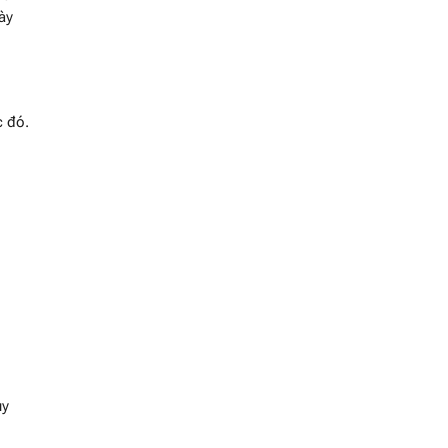
ày
c đó.
ùy