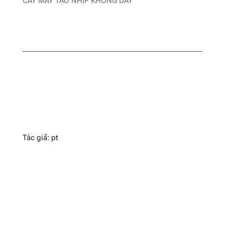
CẤY MÁY TẠO NHỊP KHÔNG DÂY
Tác giả: pt