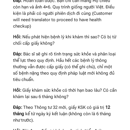
Đáp:
Hoàn toàn được. Bạn chỉ cần mang Hộ chiếu
còn hạn và ảnh 4×6. Quy trình giống người Việt. Điều
kiện là phải có người phiên dịch đi cùng (Customer
will need translator to proceed to have health
checkup)
Hỏi:
Nếu phát hiện bệnh lý khi khám thì sao? Có bị từ
chối cấp giấy không?
Đáp:
Bác sĩ sẽ ghi rõ tình trạng sức khỏe và phân loại
thể lực theo quy định. Hầu hết các bệnh lý thông
thường vẫn được cấp giấy (có thể ghi chú), chỉ một
số bệnh nặng theo quy định pháp luật mới không đủ
tiêu chuẩn.
Hỏi:
Giấy khám sức khỏe có thời hạn bao lâu? Có cần
khám lại sau 6 tháng không?
Đáp:
Theo Thông tư 32 mới, giấy KSK có giá trị
12
tháng
kể từ ngày ký kết luận (không còn là 6 tháng
như trước).