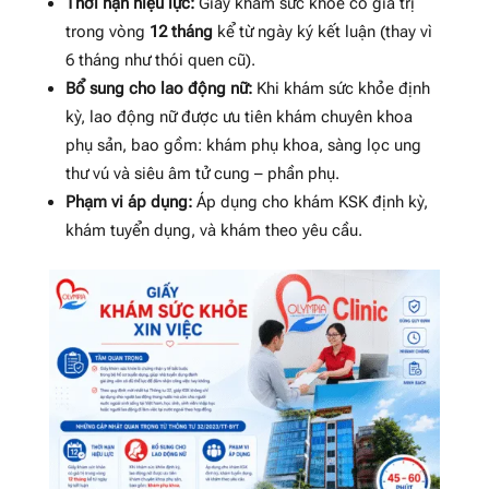
Thời hạn hiệu lực:
Giấy khám sức khỏe có giá trị
trong vòng
12 tháng
kể từ ngày ký kết luận (thay vì
6 tháng như thói quen cũ)
.
Bổ sung cho lao động nữ:
Khi khám sức khỏe định
kỳ, lao động nữ được ưu tiên khám chuyên khoa
phụ sản, bao gồm: khám phụ khoa, sàng lọc ung
thư vú và siêu âm tử cung – phần phụ
.
Phạm vi áp dụng:
Áp dụng cho khám KSK định kỳ,
khám tuyển dụng, và khám theo yêu cầu
.