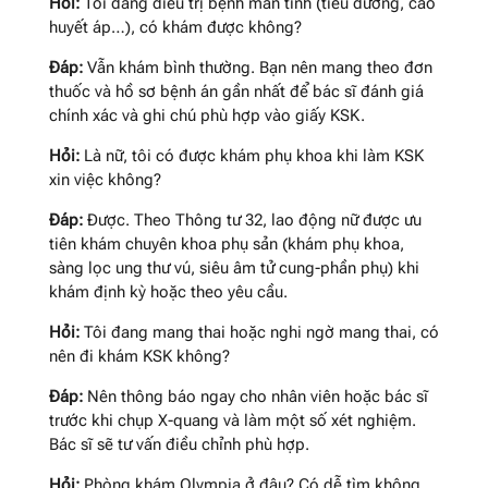
Hỏi:
Tôi đang điều trị bệnh mãn tính (tiểu đường, cao
huyết áp…), có khám được không?
Đáp:
Vẫn khám bình thường. Bạn nên mang theo đơn
thuốc và hồ sơ bệnh án gần nhất để bác sĩ đánh giá
chính xác và ghi chú phù hợp vào giấy KSK.
Hỏi:
Là nữ, tôi có được khám phụ khoa khi làm KSK
xin việc không?
Đáp:
Được. Theo Thông tư 32, lao động nữ được ưu
tiên khám chuyên khoa phụ sản (khám phụ khoa,
sàng lọc ung thư vú, siêu âm tử cung-phần phụ) khi
khám định kỳ hoặc theo yêu cầu.
Hỏi:
Tôi đang mang thai hoặc nghi ngờ mang thai, có
nên đi khám KSK không?
Đáp:
Nên thông báo ngay cho nhân viên hoặc bác sĩ
trước khi chụp X-quang và làm một số xét nghiệm.
Bác sĩ sẽ tư vấn điều chỉnh phù hợp.
Hỏi:
Phòng khám Olympia ở đâu? Có dễ tìm không