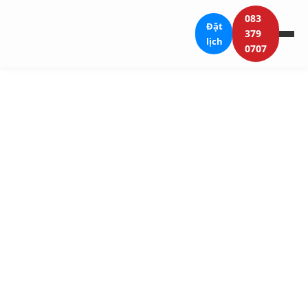
083
Đặt
379
lịch
0707