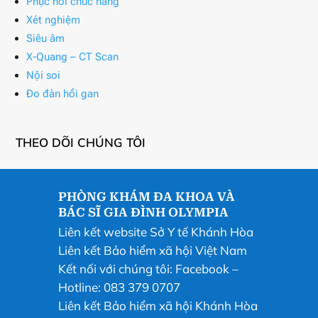
Phục hồi chức năng
Xét nghiệm
Siêu âm
X-Quang – CT Scan
Nội soi
Đo đàn hồi gan
THEO DÕI CHÚNG TÔI
PHÒNG KHÁM ĐA KHOA VÀ
BÁC SĨ GIA ĐÌNH OLYMPIA
Liên kết website Sở Y tế Khánh Hòa
Liên kết Bảo hiểm xã hội Việt Nam
Kết nối với chúng tôi:
Facebook
–
Hotline: 083 379 0707
Liên kết Bảo hiểm xã hội Khánh Hòa