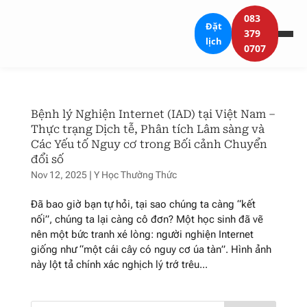
083
Đặt
379
lịch
0707
Bệnh lý Nghiện Internet (IAD) tại Việt Nam –
Thực trạng Dịch tễ, Phân tích Lâm sàng và
Các Yếu tố Nguy cơ trong Bối cảnh Chuyển
đổi số
Nov 12, 2025
|
Y Học Thường Thức
Đã bao giờ bạn tự hỏi, tại sao chúng ta càng “kết
nối”, chúng ta lại càng cô đơn? Một học sinh đã vẽ
nên một bức tranh xé lòng: người nghiện Internet
giống như “một cái cây có nguy cơ úa tàn”. Hình ảnh
này lột tả chính xác nghịch lý trớ trêu...