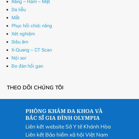
Răng – Hàm – Mặt
Da liễu
Mắt
Phục hồi chức năng
Xét nghiệm
Siêu âm
X-Quang – CT Scan
Nội soi
Đo đàn hồi gan
THEO DÕI CHÚNG TÔI
PHÒNG KHÁM ĐA KHOA VÀ
BÁC SĨ GIA ĐÌNH OLYMPIA
Liên kết website Sở Y tế Khánh Hòa
Liên kết Bảo hiểm xã hội Việt Nam