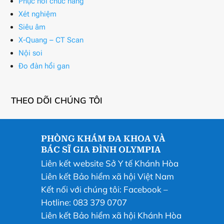
Phục hồi chức năng
Xét nghiệm
Siêu âm
X-Quang – CT Scan
Nội soi
Đo đàn hồi gan
THEO DÕI CHÚNG TÔI
PHÒNG KHÁM ĐA KHOA VÀ
BÁC SĨ GIA ĐÌNH OLYMPIA
Liên kết website Sở Y tế Khánh Hòa
Liên kết Bảo hiểm xã hội Việt Nam
Kết nối với chúng tôi:
Facebook
–
Hotline: 083 379 0707
Liên kết Bảo hiểm xã hội Khánh Hòa