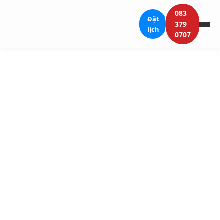
083
Đặt
379
lịch
0707