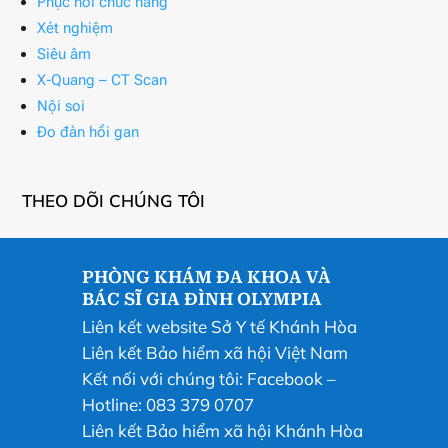
Phục hồi chức năng
Xét nghiệm
Siêu âm
X-Quang – CT Scan
Nội soi
Đo đàn hồi gan
THEO DÕI CHÚNG TÔI
PHÒNG KHÁM ĐA KHOA VÀ
BÁC SĨ GIA ĐÌNH OLYMPIA
Liên kết website Sở Y tế Khánh Hòa
Liên kết Bảo hiểm xã hội Việt Nam
Kết nối với chúng tôi:
Facebook
–
Hotline: 083 379 0707
Liên kết Bảo hiểm xã hội Khánh Hòa