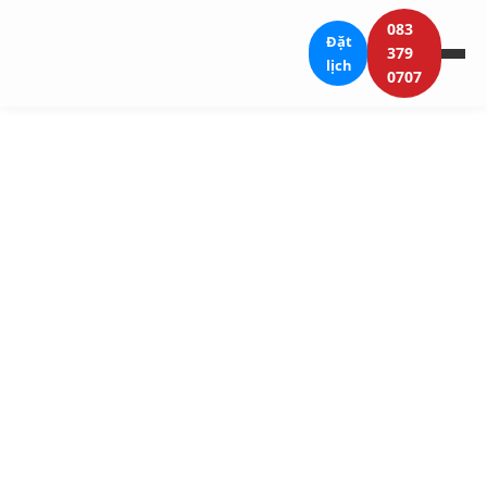
083
Đặt
379
lịch
0707