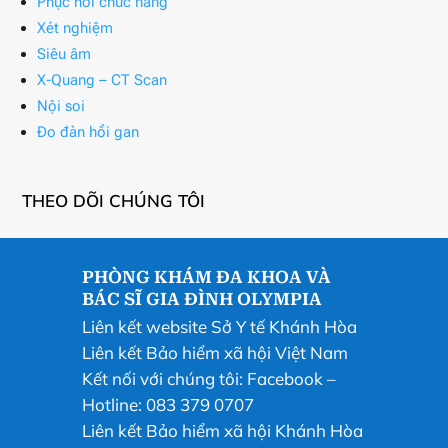
Phục hồi chức năng
Xét nghiệm
Siêu âm
X-Quang – CT Scan
Nội soi
Đo đàn hồi gan
THEO DÕI CHÚNG TÔI
PHÒNG KHÁM ĐA KHOA VÀ
BÁC SĨ GIA ĐÌNH OLYMPIA
Liên kết website Sở Y tế Khánh Hòa
Liên kết Bảo hiểm xã hội Việt Nam
Kết nối với chúng tôi:
Facebook
–
Hotline: 083 379 0707
Liên kết Bảo hiểm xã hội Khánh Hòa