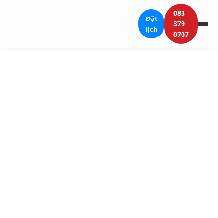
083
Đặt
379
lịch
0707