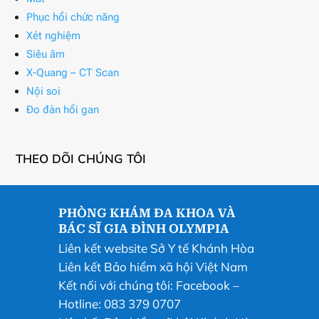
Phục hồi chức năng
Xét nghiệm
Siêu âm
X-Quang – CT Scan
Nội soi
Đo đàn hồi gan
THEO DÕI CHÚNG TÔI
PHÒNG KHÁM ĐA KHOA VÀ
BÁC SĨ GIA ĐÌNH OLYMPIA
Liên kết website Sở Y tế Khánh Hòa
Liên kết Bảo hiểm xã hội Việt Nam
Kết nối với chúng tôi:
Facebook
–
Hotline: 083 379 0707