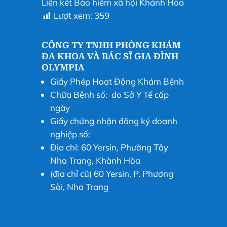
Liên kết Bảo hiểm xã hội Khánh Hòa
Lượt xem:
359
CÔNG TY TNHH PHÒNG KHÁM
ĐA KHOA VÀ BÁC SĨ GIA ĐÌNH
OLYMPIA
Giấy Phép Hoạt Động Khám Bệnh
Chữa Bệnh số: do Sở Y Tế cấp
ngày
Giấy chứng nhận đăng ký doanh
nghiệp số:
Địa chỉ: 60 Yersin, Phường Tây
Nha Trang, Khành Hòa
(địa chỉ cũ) 60 Yersin, P. Phương
Sài, Nha Trang