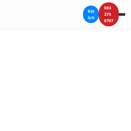
083
Đặt
379
lịch
0707