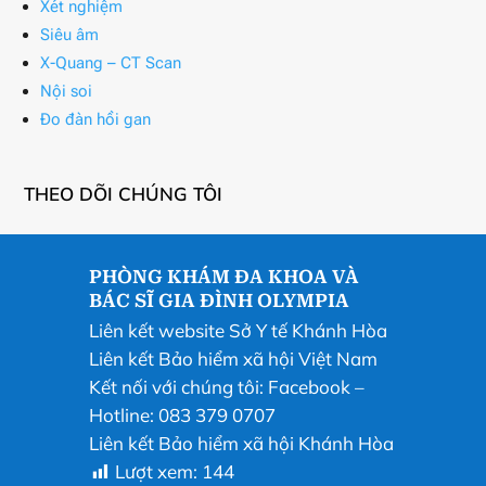
Xét nghiệm
Siêu âm
X-Quang – CT Scan
Nội soi
Đo đàn hồi gan
THEO DÕI CHÚNG TÔI
PHÒNG KHÁM ĐA KHOA VÀ
BÁC SĨ GIA ĐÌNH OLYMPIA
Liên kết website Sở Y tế Khánh Hòa
Liên kết Bảo hiểm xã hội Việt Nam
Kết nối với chúng tôi:
Facebook
–
Hotline: 083 379 0707
Liên kết Bảo hiểm xã hội Khánh Hòa
Lượt xem:
144