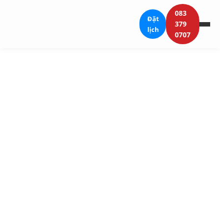
083
Đặt
379
lịch
0707