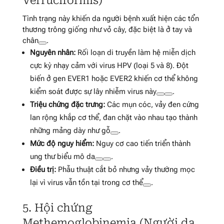
Verruciformis)
Tình trạng này khiến da người bệnh xuất hiện các tổn
thương trông giống như vỏ cây, đặc biệt là ở tay và
chân
.
Nguyên nhân:
Rối loạn di truyền làm hệ miễn dịch
cực kỳ nhạy cảm với virus HPV (loại 5 và 8). Đột
biến ở gen EVER1 hoặc EVER2 khiến cơ thể không
kiểm soát được sự lây nhiễm virus này
.
Triệu chứng đặc trưng:
Các mụn cóc, vảy đen cứng
lan rộng khắp cơ thể, đan chặt vào nhau tạo thành
những mảng dày như gỗ
.
Mức độ nguy hiểm:
Nguy cơ cao tiến triển thành
ung thư biểu mô da
.
Điều trị:
Phẫu thuật cắt bỏ nhưng vảy thường mọc
lại vì virus vẫn tồn tại trong cơ thể
.
5. Hội chứng
Methemoglobinemia (Người da