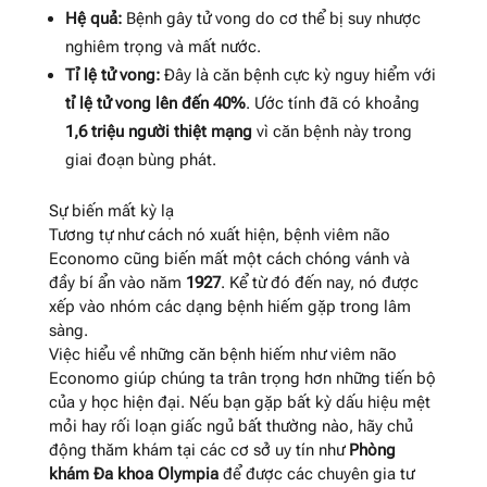
Hệ quả:
Bệnh gây tử vong do cơ thể bị suy nhược
nghiêm trọng và mất nước
.
Tỉ lệ tử vong:
Đây là căn bệnh cực kỳ nguy hiểm với
tỉ lệ tử vong lên đến 40%
. Ước tính đã có khoảng
1,6 triệu người thiệt mạng
vì căn bệnh này trong
giai đoạn bùng phát
.
Sự biến mất kỳ lạ
Tương tự như cách nó xuất hiện, bệnh viêm não
Economo cũng biến mất một cách chóng vánh và
đầy bí ẩn vào năm
1927
. Kể từ đó đến nay, nó được
xếp vào nhóm các dạng bệnh hiếm gặp trong lâm
sàng
.
Việc hiểu về những căn bệnh hiếm như viêm não
Economo giúp chúng ta trân trọng hơn những tiến bộ
của y học hiện đại. Nếu bạn gặp bất kỳ dấu hiệu mệt
mỏi hay rối loạn giấc ngủ bất thường nào, hãy chủ
động thăm khám tại các cơ sở uy tín như
Phòng
khám Đa khoa Olympia
để được các chuyên gia tư