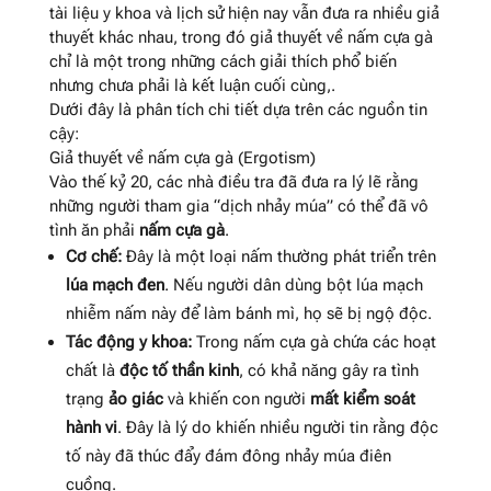
tài liệu y khoa và lịch sử hiện nay vẫn đưa ra nhiều giả
thuyết khác nhau, trong đó giả thuyết về nấm cựa gà
chỉ là một trong những cách giải thích phổ biến
nhưng chưa phải là kết luận cuối cùng
,
.
Dưới đây là phân tích chi tiết dựa trên các nguồn tin
cậy:
Giả thuyết về nấm cựa gà (Ergotism)
Vào thế kỷ 20, các nhà điều tra đã đưa ra lý lẽ rằng
những người tham gia “dịch nhảy múa” có thể đã vô
tình ăn phải
nấm cựa gà
.
Cơ chế:
Đây là một loại nấm thường phát triển trên
lúa mạch đen
. Nếu người dân dùng bột lúa mạch
nhiễm nấm này để làm bánh mì, họ sẽ bị ngộ độc
.
Tác động y khoa:
Trong nấm cựa gà chứa các hoạt
chất là
độc tố thần kinh
, có khả năng gây ra tình
trạng
ảo giác
và khiến con người
mất kiểm soát
hành vi
. Đây là lý do khiến nhiều người tin rằng độc
tố này đã thúc đẩy đám đông nhảy múa điên
cuồng.