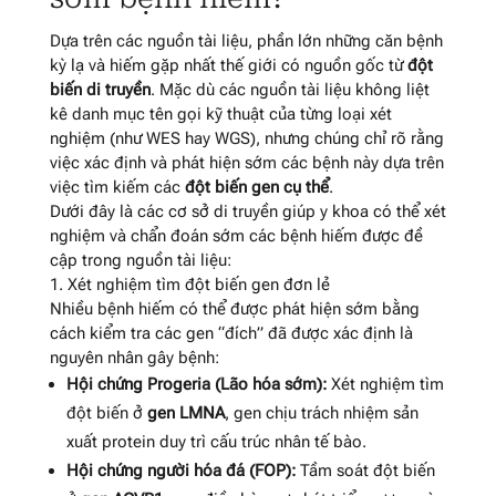
Dựa trên các nguồn tài liệu, phần lớn những căn bệnh
kỳ lạ và hiếm gặp nhất thế giới có nguồn gốc từ
đột
biến di truyền
. Mặc dù các nguồn tài liệu không liệt
kê danh mục tên gọi kỹ thuật của từng loại xét
nghiệm (như WES hay WGS), nhưng chúng chỉ rõ rằng
việc xác định và phát hiện sớm các bệnh này dựa trên
việc tìm kiếm các
đột biến gen cụ thể
.
Dưới đây là các cơ sở di truyền giúp y khoa có thể xét
nghiệm và chẩn đoán sớm các bệnh hiếm được đề
cập trong nguồn tài liệu:
1. Xét nghiệm tìm đột biến gen đơn lẻ
Nhiều bệnh hiếm có thể được phát hiện sớm bằng
cách kiểm tra các gen “đích” đã được xác định là
nguyên nhân gây bệnh:
Hội chứng Progeria (Lão hóa sớm):
Xét nghiệm tìm
đột biến ở
gen LMNA
, gen chịu trách nhiệm sản
xuất protein duy trì cấu trúc nhân tế bào
.
Hội chứng người hóa đá (FOP):
Tầm soát đột biến