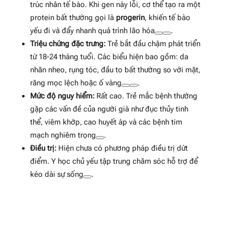
trúc nhân tế bào. Khi gen này lỗi, cơ thể tạo ra một
protein bất thường gọi là
progerin
, khiến tế bào
yếu đi và đẩy nhanh quá trình lão hóa
.
Triệu chứng đặc trưng:
Trẻ bắt đầu chậm phát triển
từ 18-24 tháng tuổi. Các biểu hiện bao gồm: da
nhăn nheo, rụng tóc, đầu to bất thường so với mặt,
răng mọc lệch hoặc ố vàng
.
Mức độ nguy hiểm:
Rất cao. Trẻ mắc bệnh thường
gặp các vấn đề của người già như đục thủy tinh
thể, viêm khớp, cao huyết áp và các bệnh tim
mạch nghiêm trọng
.
Điều trị:
Hiện chưa có phương pháp điều trị dứt
điểm. Y học chủ yếu tập trung chăm sóc hỗ trợ để
kéo dài sự sống
.