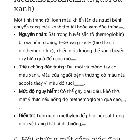
xanh)
Một tình trạng rối loạn máu khiến làn da người bệnh
chuyển sang màu xanh tím tái hoặc xám đặc trưng
.
Nguyên nhân:
Sắt trong huyết sắc tố (hemoglobin)
bị oxy hóa từ dạng Fe2+ sang Fe3+ (tạo thành
methemoglobin), khiến máu không thể vận chuyển
oxy hiệu quả đến các mô
.
Triệu chứng đặc trưng:
Da, môi và móng tay có
màu xanh. Máu của người bệnh thường có màu nâu
socola thay vì màu đỏ tươi
.
Mức độ nguy hiểm:
Có thể gây đau đầu, khó thở,
mất ý thức nếu nồng độ methemoglobin quá cao
.
Điều trị:
Tiêm xanh methylen để phục hồi sắt trong
máu về trạng thái bình thường
.
6. Hội chứng mất cảm giác đau