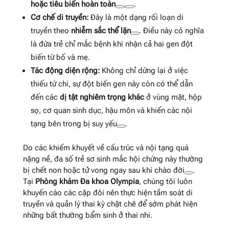
hoặc tiêu biến hoàn toàn
,
.
Cơ chế di truyền:
Đây là một dạng rối loạn di
truyền theo
nhiễm sắc thể lặn
. Điều này có nghĩa
là đứa trẻ chỉ mắc bệnh khi nhận cả hai gen đột
biến từ bố và mẹ.
Tác động diện rộng:
Không chỉ dừng lại ở việc
thiếu tứ chi, sự đột biến gen này còn có thể dẫn
đến các
dị tật nghiêm trọng khác
ở vùng mặt, hộp
sọ, cơ quan sinh dục, hậu môn và khiến các nội
tạng bên trong bị suy yếu
.
Do các khiếm khuyết về cấu trúc và nội tạng quá
nặng nề, đa số trẻ sơ sinh mắc hội chứng này thường
bị chết non hoặc tử vong ngay sau khi chào đời
.
Tại
Phòng khám Đa khoa Olympia
, chúng tôi luôn
khuyến cáo các cặp đôi nên thực hiện tầm soát di
truyền và quản lý thai kỳ chặt chẽ để sớm phát hiện
những bất thường bẩm sinh ở thai nhi.