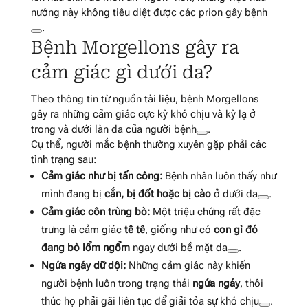
nướng này không tiêu diệt được các prion gây bệnh
.
Bệnh Morgellons gây ra
cảm giác gì dưới da?
Theo thông tin từ nguồn tài liệu, bệnh Morgellons
gây ra những cảm giác cực kỳ khó chịu và kỳ lạ ở
trong và dưới làn da của người bệnh
.
Cụ thể, người mắc bệnh thường xuyên gặp phải các
tình trạng sau:
Cảm giác như bị tấn công:
Bệnh nhân luôn thấy như
mình đang bị
cắn, bị đốt hoặc bị cào
ở dưới da
.
Cảm giác côn trùng bò:
Một triệu chứng rất đặc
trưng là cảm giác
tê tê
, giống như có
con gì đó
đang bò lổm ngổm
ngay dưới bề mặt da
.
Ngứa ngáy dữ dội:
Những cảm giác này khiến
người bệnh luôn trong trạng thái
ngứa ngáy
, thôi
thúc họ phải gãi liên tục để giải tỏa sự khó chịu
.