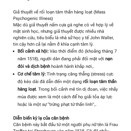
Giả thuyết về rối loạn tâm thần hàng loạt (Mass
Psychogenic Illness)
Mặc dù giả thuyết nấm cựa gà nghe có vẻ hợp lý về
mặt sinh học, nhưng giả thuyết được nhiều nhà
nghiên cứu, tiêu biểu là nhà sử học y tế John Waller,
tin cậy hơn cả lại nằm ở khía cạnh tâm lý
.
Bối cảnh xã hội:
Vào thời điểm đó (khoảng tháng 7
năm 1518), người dân đang phải đối mặt với
nạn
đói và dịch bệnh
hoành hành khắp nơi
,
.
Cơ chế tâm lý:
Tình trạng căng thẳng (stress) cực
độ kéo dài đã dẫn đến một dạng
rối loạn tâm thần
hàng loạt
. Trong bối cảnh mê tín dị đoan, việc nhảy
múa được xem là một cách để họ giải tỏa áp lực
hoặc là một sự “trừng phạt từ thần linh”
,
.
Diễn biến kỳ lạ của căn bệnh
Căn bệnh này bắt đầu từ một người phụ nữ tên là Frau
Troffea tại Strasbourg vào năm 1518
. Cô đã nhảy