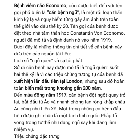
Bệnh viêm não Economo
, còn được biết đến với tên
gọi phổ biến là
“căn bệnh ngủ”
, là một rối loạn thần
kinh kỳ lạ và nguy hiểm từng gây ám ảnh trên toàn
thế giới vào đầu thế kỷ 20
. Tên gọi của bệnh được
đặt theo nhà tâm thần học Constantin Von Economo,
người đã mô tả và định danh nó vào năm 1919
.
Dưới đây là những thông tin chi tiết về căn bệnh này
dựa trên các nguồn tài liệu:
Lịch sử “ngủ quên” và sự tái phát
Sở dĩ căn bệnh này được mô tả là “ngủ quên” suốt
hai thế kỷ là vì các triệu chứng tương tự của bệnh đã
xuất hiện lần đầu tiên tại London
, nhưng sau đó hoàn
toàn
biến mất trong khoảng gần 200 năm
.
Đến
mùa đông năm 1917
, căn bệnh đột ngột quay trở
lại, bắt đầu từ Áo và nhanh chóng lan rộng khắp châu
Âu cũng như Liên Xô
. Một trong những ca bệnh đầu
tiên được ghi nhận là một binh lính người Pháp tử
vong trong tư thế như đang ngủ say khi đang làm
nhiệm vụ
.
Triệu chứng đặc trưng