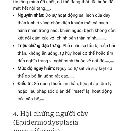
tin rằng mình đã chết, cơ thể đang thối rữa hoặc đã
mất hết nội tạng
.
Nguyên nhân:
Do sự hoạt động sai lệch của dây
thần kinh ở vùng nhận diện khuôn mặt và hạch
hạnh nhân trong não, khiến người bệnh không còn
kết nối cảm xúc với chính bản thân mình
.
Triệu chứng đặc trưng:
Phủ nhận sự tồn tại của bản
thân, không ăn uống, tự hủy hoại cơ thể hoặc tìm
đến nghĩa trang vì nghĩ mình thuộc về nơi đó
.
Mức độ nguy hiểm:
Nguy cơ tự sát và suy kiệt cơ
thể do bỏ ăn uống rất cao
.
Điều trị:
Sử dụng thuốc an thần, liệu pháp tâm lý
hoặc liệu pháp sốc điện để “reset” lại hoạt động
của não bộ
.
4. Hội chứng người cây
(Epidermodysplasia