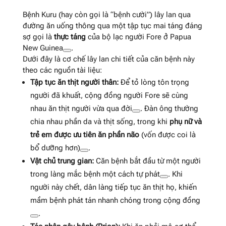
Bệnh Kuru (hay còn gọi là “bệnh cười”) lây lan qua
đường ăn uống thông qua một tập tục mai táng đáng
sợ gọi là
thực táng
của bộ lạc người Fore ở Papua
New Guinea
.
Dưới đây là cơ chế lây lan chi tiết của căn bệnh này
theo các nguồn tài liệu:
Tập tục ăn thịt người thân:
Để tỏ lòng tôn trọng
người đã khuất, cộng đồng người Fore sẽ cùng
nhau ăn thịt người vừa qua đời
. Đàn ông thường
chia nhau phần da và thịt sống, trong khi
phụ nữ và
trẻ em được ưu tiên ăn phần não
(vốn được coi là
bổ dưỡng hơn)
.
Vật chủ trung gian:
Căn bệnh bắt đầu từ một người
trong làng mắc bệnh một cách tự phát
. Khi
người này chết, dân làng tiếp tục ăn thịt họ, khiến
mầm bệnh phát tán nhanh chóng trong cộng đồng
.