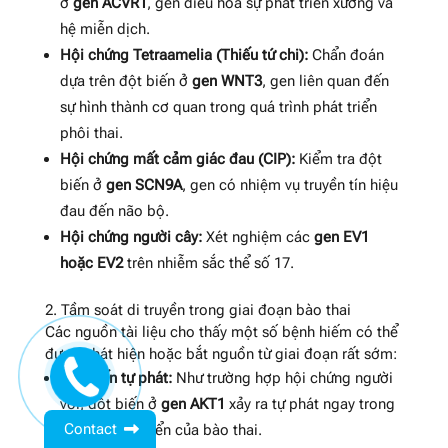
ở
gen ACVR1
, gen điều hòa sự phát triển xương và
hệ miễn dịch
.
Hội chứng Tetraamelia (Thiếu tứ chi):
Chẩn đoán
dựa trên đột biến ở
gen WNT3
, gen liên quan đến
sự hình thành cơ quan trong quá trình phát triển
phôi thai
.
Hội chứng mất cảm giác đau (CIP):
Kiểm tra đột
biến ở
gen SCN9A
, gen có nhiệm vụ truyền tín hiệu
đau đến não bộ
.
Hội chứng người cây:
Xét nghiệm các
gen EV1
hoặc EV2
trên nhiễm sắc thể số 17
.
2. Tầm soát di truyền trong giai đoạn bào thai
Các nguồn tài liệu cho thấy một số bệnh hiếm có thể
được phát hiện hoặc bắt nguồn từ giai đoạn rất sớm:
Đột biến tự phát:
Như trường hợp hội chứng người
voi, đột biến ở
gen AKT1
xảy ra tự phát ngay trong
Contact
chu kỳ phát triển của bào thai
.