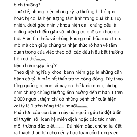
bình thường?
Thực tế, những triệu chứng kỳ lạ thường bị bỏ qua
hoặc bị coi là hiện tượng tâm linh trong quá khứ. Tuy
nhiên, dưới góc nhìn y khoa hiện đại, chúng đều là
những
bệnh hiếm gặp
với những cơ chế sinh học cụ
thể. Việc tìm hiểu về chúng không chỉ thỏa mãn trí tò
mò mà còn giúp chúng ta nhận thức rõ hơn về tầm
quan trọng của việc theo dõi các dấu hiệu bất thường
trên cơ thể
.
Bệnh hiếm gặp là gì?
Theo định nghĩa y khoa, bệnh hiếm gặp là những căn
bệnh có tỷ lệ mắc rất thấp trong cộng đồng. Tùy theo
từng quốc gia, con số này có thể khác nhau, nhưng
nhìn chung chúng thường ảnh hưởng đến ít hơn 1 trên
2.000 người, thậm chí có những bệnh chỉ xuất hiện
với tỷ lệ 1 trên hàng triệu người
.
Phần lớn các căn bệnh này có nguồn gốc từ
đột biến
di truyền
, rối loạn hệ miễn dịch hoặc các tác nhân
môi trường đặc biệt
. Dù hiếm gặp, chúng lại đặt
ra thách thức lớn cho nền y học toàn cầu trong việc