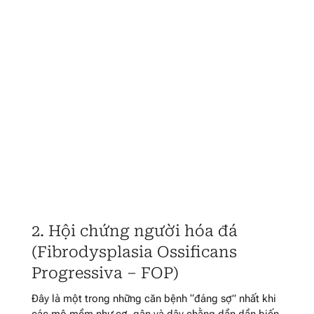
2. Hội chứng người hóa đá
(Fibrodysplasia Ossificans
Progressiva – FOP)
Đây là một trong những căn bệnh “đáng sợ” nhất khi
các mô mềm như cơ, gân và dây chằng dần dần biến