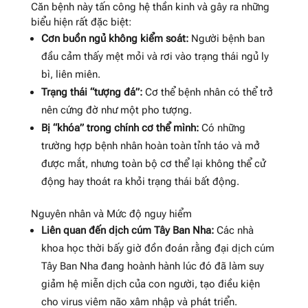
Căn bệnh này tấn công hệ thần kinh và gây ra những
biểu hiện rất đặc biệt:
Cơn buồn ngủ không kiểm soát:
Người bệnh ban
đầu cảm thấy mệt mỏi và rơi vào trạng thái ngủ ly
bì, liên miên
.
Trạng thái “tượng đá”:
Cơ thể bệnh nhân có thể trở
nên cứng đờ như một pho tượng
.
Bị “khóa” trong chính cơ thể mình:
Có những
trường hợp bệnh nhân hoàn toàn tỉnh táo và mở
được mắt, nhưng toàn bộ cơ thể lại không thể cử
động hay thoát ra khỏi trạng thái bất động
.
Nguyên nhân và Mức độ nguy hiểm
Liên quan đến dịch cúm Tây Ban Nha:
Các nhà
khoa học thời bấy giờ đồn đoán rằng đại dịch cúm
Tây Ban Nha đang hoành hành lúc đó đã làm suy
giảm hệ miễn dịch của con người, tạo điều kiện
cho virus viêm não xâm nhập và phát triển
.