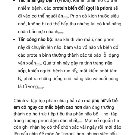
Tác nhân gây bệnh (Prion):
Khi ăn phải mô cơ thể
nhiễm bệnh, các
protein biến đổi (gọi là prion)
sẽ
đi vào cơ thể người ăn
. Prion có kích thước siêu
nhỏ, không bị cơ thể hấp thụ nhưng lại có khả năng
nhân bản cực nhanh
.
Tấn công não bộ:
Sau khi đi vào máu, các prion
này di chuyển lên não, bám vào vỏ não và biến đổi
các protein bình thường thành các tế bào lỗi dạng
vặn xoắn
. Quá trình này gây ra tình trạng
não
xốp
, khiến người bệnh run rẩy, mất kiểm soát tâm
lý, phát ra những tiếng cười sằng sặc và cuối cùng
là tử vong
.
Chính vì tập tục phân chia phần ăn mà
phụ nữ và trẻ
em có nguy cơ mắc bệnh cao hơn
đàn ông trưởng
thành do họ trực tiếp tiêu thụ phần não bộ – nơi tập
trung lượng prion đậm đặc nhất
. Một số nguồn tin
còn ghi nhận họ có thể chôn xác vài ngày rồi mới đào
lên nấu chín để món ăn “ngon” hơn, nhưng việc nấu