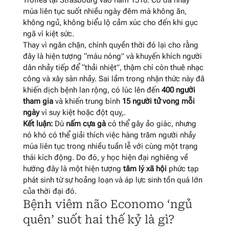
múa liên tục suốt nhiều ngày đêm mà không ăn,
không ngủ, không biểu lộ cảm xúc cho đến khi gục
ngã vì kiệt sức
.
Thay vì ngăn chặn, chính quyền thời đó lại cho rằng
đây là hiện tượng “máu nóng” và khuyến khích người
dân nhảy tiếp để “thải nhiệt”, thậm chí còn thuê nhạc
công và xây sàn nhảy
. Sai lầm trong nhận thức này đã
khiến dịch bệnh lan rộng, có lúc lên đến
400 người
tham gia
và khiến trung bình
15 người tử vong mỗi
ngày
vì suy kiệt hoặc đột quỵ
,
.
Kết luận:
Dù
nấm cựa gà
có thể gây ảo giác, nhưng
nó khó có thể giải thích việc hàng trăm người nhảy
múa liên tục trong nhiều tuần lễ với cùng một trạng
thái kích động. Do đó, y học hiện đại nghiêng về
hướng đây là một hiện tượng
tâm lý xã hội
phức tạp
phát sinh từ sự hoảng loạn và áp lực sinh tồn quá lớn
của thời đại đó
.
Bệnh viêm não Economo ‘ngủ
quên’ suốt hai thế kỷ là gì?