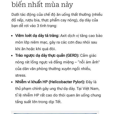
biến nhất mùa này
Dưới tác động của chế độ ăn uống thất thường (nhiều
đồ nếp, rượu bia, thực phẩm cay nóng), dạ dày của
bạn dễ rơi vào 3 tình trạng:
Viêm loét dạ dày tá tràng:
Axit dịch vị tăng cao bào
mòn lớp niêm mạc, gây ra các cơn đau nhói sau
khi ăn hoặc khi quá đói.
Trào ngược dạ dày thực quản (GERD):
Cảm giác
nóng rát lồng ngực và đắng miệng – “nỗi ám ảnh”
của dân văn phòng thường xuyên ngồi nhiều,
stress.
Nhiễm vi khuẩn HP (Helicobacter Pylori):
Đây là
thủ phạm chính gây ung thư dạ dày. Tại Việt Nam,
tỉ lệ nhiễm HP rất cao do thói quen ăn uống chung
tầng suất lớn trong dịp Tết.