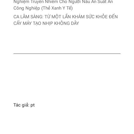
Nghiệm Truyền Nhiễm Cho Người Nấu Ăn Suất Ăn
Công Nghiệp (Thẻ Xanh Y Tế)
CA LÂM SÀNG: TỪ MỘT LẦN KHÁM SỨC KHỎE ĐẾN
CẤY MÁY TẠO NHỊP KHÔNG DÂY
Tác giả: pt