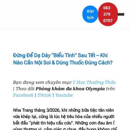
083
Đặt
379
lịch
0707
Đừng Để Dạ Dày “Biểu Tình” Sau Tết – Khi
Nào Cần Nội Soi & Dùng Thuốc Đúng Cách?
Bạn đang xem chuyên mục
Y Học Thường Thức
| Theo dõi
Phòng khám đa khoa Olympia
trên
Facebook
|
Tiktok
|
Youtube
Nha Trang tháng 3/2026, khi những bữa tiệc tân niên
vừa khép lại, cũng là lúc hệ tiêu hóa của nhiều người
bắt đầu “phát tín hiệu cầu cứu”. Những cơn đau âm ỉ
vùng thượng vị, cảm giác ợ chua, đầy bụng không chỉ