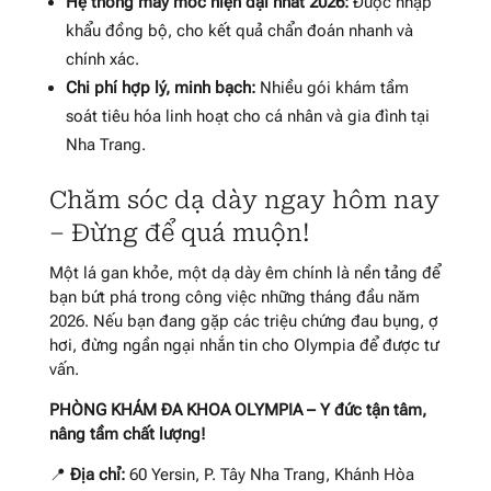
Hệ thống máy móc hiện đại nhất 2026:
Được nhập
khẩu đồng bộ, cho kết quả chẩn đoán nhanh và
chính xác.
Chi phí hợp lý, minh bạch:
Nhiều gói khám tầm
soát tiêu hóa linh hoạt cho cá nhân và gia đình tại
Nha Trang.
Chăm sóc dạ dày ngay hôm nay
– Đừng để quá muộn!
Một lá gan khỏe, một dạ dày êm chính là nền tảng để
bạn bứt phá trong công việc những tháng đầu năm
2026. Nếu bạn đang gặp các triệu chứng đau bụng, ợ
hơi, đừng ngần ngại nhắn tin cho Olympia để được tư
vấn.
PHÒNG KHÁM ĐA KHOA OLYMPIA – Y đức tận tâm,
nâng tầm chất lượng!
📍
Địa chỉ:
60 Yersin, P. Tây Nha Trang, Khánh Hòa