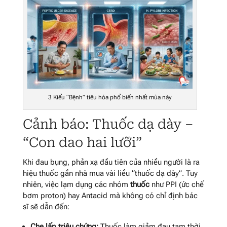
3 Kiểu “Bệnh” tiêu hóa phổ biến nhất mùa này
Cảnh báo: Thuốc dạ dày –
“Con dao hai lưỡi”
Khi đau bụng, phản xạ đầu tiên của nhiều người là ra
hiệu thuốc gần nhà mua vài liều “thuốc dạ dày”. Tuy
nhiên, việc lạm dụng các nhóm
thuốc
như PPI (ức chế
bơm proton) hay Antacid mà không có chỉ định bác
sĩ sẽ dẫn đến:
Che lấp triệu chứng:
Thuốc làm giảm đau tạm thời