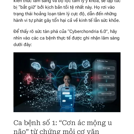
kiến thức lâm sàng và bộ lọc tâm lý y khoa, sẽ lập tức
bị “bắt giữ” bởi kịch bản tồi tệ nhất này. Họ rơi vào
trạng thái hoảng loạn tâm lý cực độ, dẫn đến những
hành vi tự phát gây tổn hại cả về kinh tế lẫn sức khỏe.
Để thấy rõ sức tàn phá của “Cyberchondria 6.0”, hãy
nhìn vào các ca bệnh thực tế được ghi nhận lâm sàng
dưới đây:
Ca bệnh số 1: “Cơn ác mộng u
não” từ chứng mỏi cơ văn