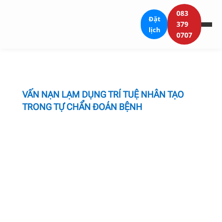
083
Đặt
379
lịch
0707
VẤN NẠN LẠM DỤNG TRÍ TUỆ NHÂN TẠO
TRONG TỰ CHẨN ĐOÁN BỆNH