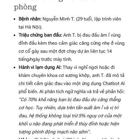
phòng
Bệnh nhân:
Nguyễn Minh T. (29 tuổi, lập trình viên
tại Hà Nội).
Triệu chứng ban đầu:
Anh T. bị đau đầu âm ỉ vùng
đỉnh đầu kèm theo cảm giác căng cứng nhẹ ở vùng
cơ cổ gáy sau một đợt chạy dự án liên tục 14
tiếng/ngày trước máy tính.
Hành vi lạm dụng AI:
Thay vì nghỉ ngơi hoặc đi
khám chuyên khoa cơ xương khớp, anh T. đã mô tả
chi tiết cảm giác đau vào một ứng dụng Chatbot AI
phổ biến. AI phân tích ngữ nghĩa và trả về phản hồi:
“Có 70% khả năng bạn bị đau đầu do căng thẳng
cơ học. Tuy nhiên, dựa trên tần suất âm ỉ và vị trí
đau, hệ thống không loại trừ 5% nguy cơ của một
khối u não đang phát triển ở thùy đỉnh hoặc hiện
tượng phình động mạch não sớm”
.