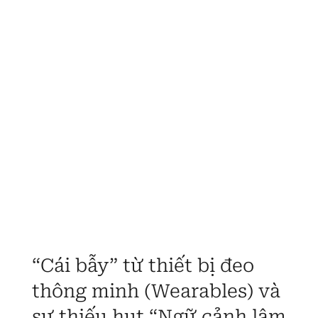
“Cái bẫy” từ thiết bị đeo
thông minh (Wearables) và
sự thiếu hụt “Ngữ cảnh lâm