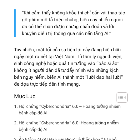
“Khi cảm thấy không khỏe thì chỉ cần vài thao tác
gõ phím mô tả triệu chứng, hiện nay nhiều người
đã có thể nhận được những chẩn đoán và lời
khuyên điều trị thông qua các nền tảng AI.”
Tuy nhiên, mặt tối của sự tiện lợi này đang hiện hữu
ngày một rõ nét tại Việt Nam. Từ tâm lý ngại đi viện,
sính công nghệ hoặc quá tin tưởng vào “bác sĩ ảo”,
không ít người dân đã tự đẩy mình vào những kịch
bản nguy hiểm, biến AI thành một “lưỡi dao hai lưỡi”
đe dọa trực tiếp đến tính mạng.
Hội chứng “Cyberchondria” 6.0 – Hoang tưởng nhiễm
bệnh cấp độ AI
Hội chứng “Cyberchondria” 6.0: Hoang tưởng nhiễm
bệnh cấp độ AI
Ảo tưởng AI (AI Hallucination) và thảm họa “Tự ý bỏ