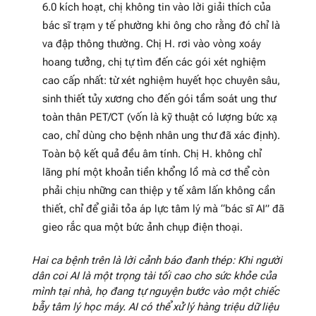
6.0 kích hoạt, chị không tin vào lời giải thích của
bác sĩ trạm y tế phường khi ông cho rằng đó chỉ là
va đập thông thường. Chị H. rơi vào vòng xoáy
hoang tưởng, chị tự tìm đến các gói xét nghiệm
cao cấp nhất: từ xét nghiệm huyết học chuyên sâu,
sinh thiết tủy xương cho đến gói tầm soát ung thư
toàn thân PET/CT (vốn là kỹ thuật có lượng bức xạ
cao, chỉ dùng cho bệnh nhân ung thư đã xác định).
Toàn bộ kết quả đều âm tính. Chị H. không chỉ
lãng phí một khoản tiền khổng lồ mà cơ thể còn
phải chịu những can thiệp y tế xâm lấn không cần
thiết, chỉ để giải tỏa áp lực tâm lý mà “bác sĩ AI” đã
gieo rắc qua một bức ảnh chụp điện thoại.
Hai ca bệnh trên là lời cảnh báo đanh thép: Khi người
dân coi AI là một trọng tài tối cao cho sức khỏe của
mình tại nhà, họ đang tự nguyện bước vào một chiếc
bẫy tâm lý học máy. AI có thể xử lý hàng triệu dữ liệu