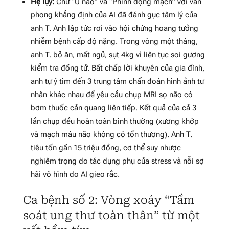
Hệ lụy:
Chữ “U não” và “Phình động mạch” với văn
phong khẳng định của AI đã đánh gục tâm lý của
anh T. Anh lập tức rơi vào hội chứng hoang tưởng
nhiễm bệnh cấp độ nặng. Trong vòng một tháng,
anh T. bỏ ăn, mất ngủ, sụt 4kg vì liên tục soi gương
kiểm tra đồng tử. Bất chấp lời khuyên của gia đình,
anh tự ý tìm đến 3 trung tâm chẩn đoán hình ảnh tư
nhân khác nhau để yêu cầu chụp MRI sọ não có
bơm thuốc cản quang liên tiếp. Kết quả của cả 3
lần chụp đều hoàn toàn bình thường (xương khớp
và mạch máu não không có tổn thương). Anh T.
tiêu tốn gần 15 triệu đồng, cơ thể suy nhược
nghiêm trọng do tác dụng phụ của stress và nỗi sợ
hãi vô hình do AI gieo rắc.
Ca bệnh số 2: Vòng xoáy “Tầm
soát ung thư toàn thân” từ một