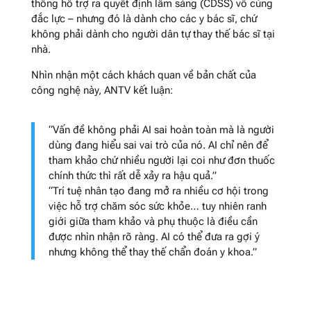
thống hỗ trợ ra quyết định lâm sàng (CDSS) vô cùng
đắc lực – nhưng đó là dành cho các y bác sĩ, chứ
không phải dành cho người dân tự thay thế bác sĩ tại
nhà.
Nhìn nhận một cách khách quan về bản chất của
công nghệ này, ANTV kết luận:
“Vấn đề không phải AI sai hoàn toàn mà là người
dùng đang hiểu sai vai trò của nó. AI chỉ nên để
tham khảo chứ nhiều người lại coi như đơn thuốc
chính thức thì rất dễ xảy ra hậu quả.”
“Trí tuệ nhân tạo đang mở ra nhiều cơ hội trong
việc hỗ trợ chăm sóc sức khỏe… tuy nhiên ranh
giới giữa tham khảo và phụ thuộc là điều cần
được nhìn nhận rõ ràng. AI có thể đưa ra gợi ý
nhưng không thể thay thế chẩn đoán y khoa.”