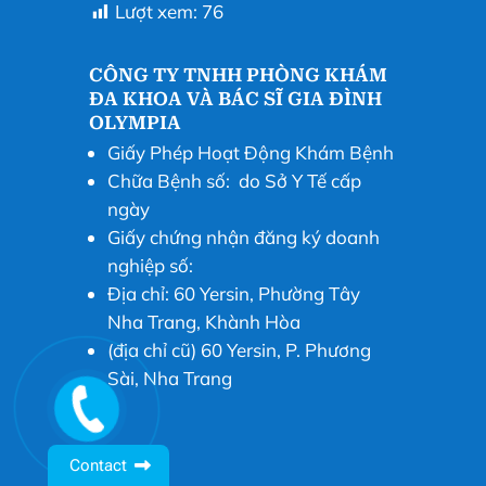
Lượt xem:
76
CÔNG TY TNHH PHÒNG KHÁM
ĐA KHOA VÀ BÁC SĨ GIA ĐÌNH
OLYMPIA
Giấy Phép Hoạt Động Khám Bệnh
Chữa Bệnh số: do Sở Y Tế cấp
ngày
Giấy chứng nhận đăng ký doanh
nghiệp số:
Địa chỉ: 60 Yersin, Phường Tây
Nha Trang, Khành Hòa
(địa chỉ cũ) 60 Yersin, P. Phương
Sài, Nha Trang
Contact