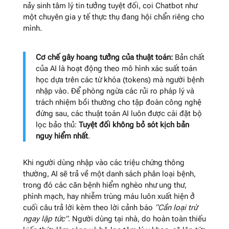
nảy sinh tâm lý tin tưởng tuyệt đối, coi Chatbot như
một chuyên gia y tế thực thụ đang hội chẩn riêng cho
mình.
Cơ chế gây hoang tưởng của thuật toán:
Bản chất
của AI là hoạt động theo mô hình xác suất toán
học dựa trên các từ khóa (tokens) mà người bệnh
nhập vào. Để phòng ngừa các rủi ro pháp lý và
trách nhiệm bồi thường cho tập đoàn công nghệ
đứng sau, các thuật toán AI luôn được cài đặt bộ
lọc bảo thủ:
Tuyệt đối không bỏ sót kịch bản
nguy hiểm nhất
.
Khi người dùng nhập vào các triệu chứng thông
thường, AI sẽ trả về một danh sách phân loại bệnh,
trong đó các căn bệnh hiểm nghèo như ung thư,
phình mạch, hay nhiễm trùng máu luôn xuất hiện ở
cuối câu trả lời kèm theo lời cảnh báo
“Cần loại trừ
ngay lập tức”
. Người dùng tại nhà, do hoàn toàn thiếu