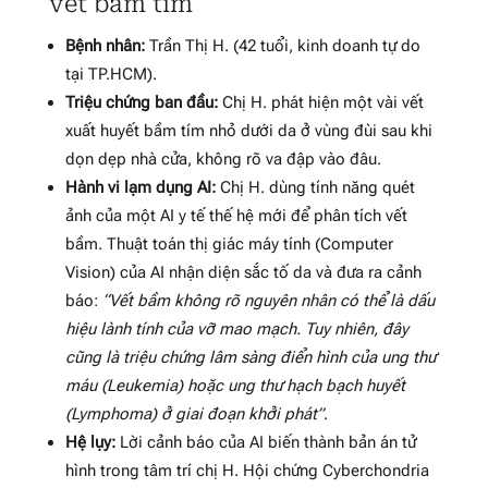
vết bầm tím
Bệnh nhân:
Trần Thị H. (42 tuổi, kinh doanh tự do
tại TP.HCM).
Triệu chứng ban đầu:
Chị H. phát hiện một vài vết
xuất huyết bầm tím nhỏ dưới da ở vùng đùi sau khi
dọn dẹp nhà cửa, không rõ va đập vào đâu.
Hành vi lạm dụng AI:
Chị H. dùng tính năng quét
ảnh của một AI y tế thế hệ mới để phân tích vết
bầm. Thuật toán thị giác máy tính (Computer
Vision) của AI nhận diện sắc tố da và đưa ra cảnh
báo:
“Vết bầm không rõ nguyên nhân có thể là dấu
hiệu lành tính của vỡ mao mạch. Tuy nhiên, đây
cũng là triệu chứng lâm sàng điển hình của ung thư
máu (Leukemia) hoặc ung thư hạch bạch huyết
(Lymphoma) ở giai đoạn khởi phát”
.
Hệ lụy:
Lời cảnh báo của AI biến thành bản án tử
hình trong tâm trí chị H. Hội chứng Cyberchondria