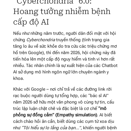
“Cyberchondria” 6.0:
Hoang tưởng nhiễm bệnh
cấp độ AI
Nếu như những năm trước, người dân đối mặt với hội
chứng
Cyberchondria
truyền thống (tình trạng gia
tăng lo âu về sức khỏe do tra cứu các triệu chứng mơ
hồ trên Google), thì đến năm 2026, hội chứng này đã
tiến hóa lên một cấp độ nguy hiểm và tinh vi hơn rất
nhiều. Tác nhân chính là sự xuất hiện của các Chatbot
AI sử dụng mô hình ngôn ngữ lớn chuyên ngành y
khoa.
Khác với Google – nơi chỉ trả về các đường link rời
rạc buộc người dùng tự tổng hợp, các “bác sĩ AI”
năm 2026 sở hữu một văn phong vô cùng tự tin, cấu
trúc lập luận chặt chẽ và đặc biệt là cơ chế
“mô
phỏng sự đồng cảm” (Empathy simulation)
. AI biết
cách chào hỏi ân cần, biết dùng các cụm từ xoa dịu
như
“Tôi hiểu sự lo lắng của bạn…”
, khiến người bệnh