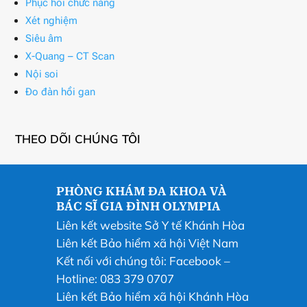
Phục hồi chức năng
Xét nghiệm
Siêu âm
X-Quang – CT Scan
Nội soi
Đo đàn hồi gan
THEO DÕI CHÚNG TÔI
PHÒNG KHÁM ĐA KHOA VÀ
BÁC SĨ GIA ĐÌNH OLYMPIA
Liên kết website Sở Y tế Khánh Hòa
Liên kết Bảo hiểm xã hội Việt Nam
Kết nối với chúng tôi:
Facebook
–
Hotline: 083 379 0707
Liên kết Bảo hiểm xã hội Khánh Hòa