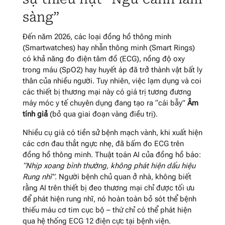
sàng”
Đến năm 2026, các loại đồng hồ thông minh
(Smartwatches) hay nhẫn thông minh (Smart Rings)
có khả năng đo điện tâm đồ (ECG), nồng độ oxy
trong máu (
SpO2
) hay huyết áp đã trở thành vật bất ly
thân của nhiều người. Tuy nhiên, việc lạm dụng và coi
các thiết bị thương mại này có giá trị tương đương
máy móc y tế chuyên dụng đang tạo ra “cái bẫy”
Âm
tính giả
(bỏ qua giai đoạn vàng điều trị).
Nhiều cụ già có tiền sử bệnh mạch vành, khi xuất hiện
các cơn đau thắt ngực nhẹ, đã bấm đo ECG trên
đồng hồ thông minh. Thuật toán AI của đồng hồ báo:
“Nhịp xoang bình thường, không phát hiện dấu hiệu
Rung nhĩ”
. Người bệnh chủ quan ở nhà, không biết
rằng AI trên thiết bị đeo thương mại chỉ được tối ưu
để phát hiện rung nhĩ, nó hoàn toàn bỏ sót thể bệnh
thiếu máu cơ tim cục bộ – thứ chỉ có thể phát hiện
qua hệ thống ECG 12 điện cực tại bệnh viện.