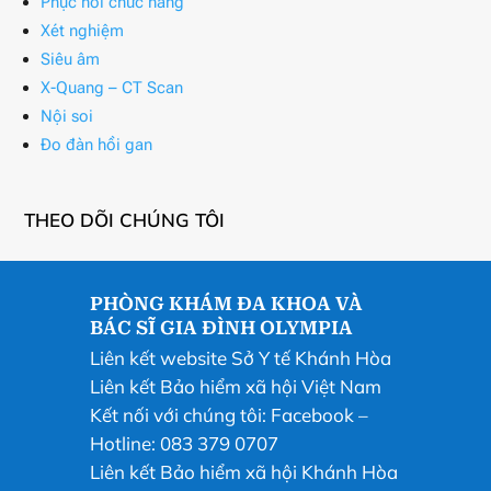
Phục hồi chức năng
Xét nghiệm
Siêu âm
X-Quang – CT Scan
Nội soi
Đo đàn hồi gan
THEO DÕI CHÚNG TÔI
PHÒNG KHÁM ĐA KHOA VÀ
BÁC SĨ GIA ĐÌNH OLYMPIA
Liên kết website Sở Y tế Khánh Hòa
Liên kết Bảo hiểm xã hội Việt Nam
Kết nối với chúng tôi:
Facebook
–
Hotline: 083 379 0707
Liên kết Bảo hiểm xã hội Khánh Hòa