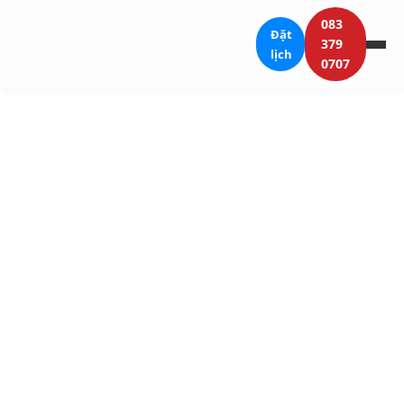
083
Đặt
379
lịch
0707