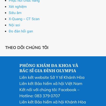
Phục hồi chức năng
Xét nghiệm
Siêu âm
X-Quang – CT Scan
Nội soi
Đo đàn hồi gan
THEO DÕI CHÚNG TÔI
PHÒNG KHÁM ĐA KHOA VÀ
BÁC SĨ GIA ĐÌNH OLYMPIA
Liên kết website Sở Y tế Khánh Hòa
Liên kết Bảo hiểm xã hội Việt Nam
Kết nối với chúng tôi:
Facebook
–
Hotline: 083 379 0707
Liên kết Bảo hiểm xã hội Khánh Hòa