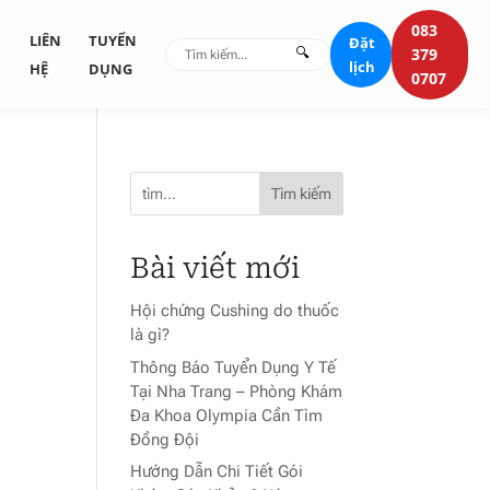
083
G
LIÊN
TUYỂN
Đặt
🔍
379
lịch
HỆ
DỤNG
0707
Tìm kiếm
Bài viết mới
Hội chứng Cushing do thuốc
là gì?
Thông Báo Tuyển Dụng Y Tế
Tại Nha Trang – Phòng Khám
Đa Khoa Olympia Cần Tìm
Đồng Đội
Hướng Dẫn Chi Tiết Gói