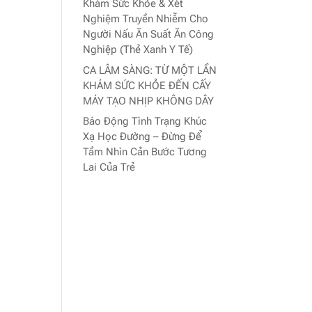
Khám Sức Khỏe & Xét
Nghiệm Truyền Nhiễm Cho
Người Nấu Ăn Suất Ăn Công
Nghiệp (Thẻ Xanh Y Tế)
CA LÂM SÀNG: TỪ MỘT LẦN
KHÁM SỨC KHỎE ĐẾN CẤY
MÁY TẠO NHỊP KHÔNG DÂY
Báo Động Tình Trạng Khúc
Xạ Học Đường – Đừng Để
Tầm Nhìn Cản Bước Tương
Lai Của Trẻ