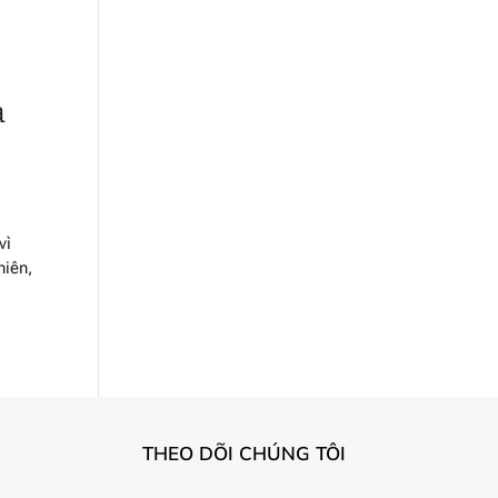
a
vì
hiên,
THEO DÕI CHÚNG TÔI