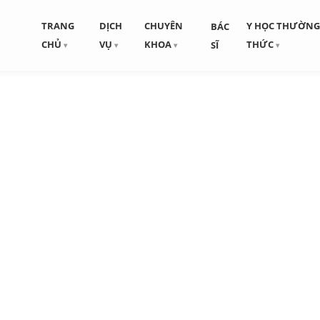
TRANG
DỊCH
CHUYÊN
Y HỌC THƯỜN
BÁC
CHỦ
VỤ
KHOA
THỨC
SĨ