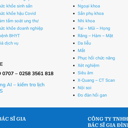
ức khỏe sinh sản
Ngoại khoa
ức khỏe hậu Covid
Sản phụ khoa
ám tầm soát ung thư
Nhi khoa
ức khỏe doanh nghiệp
Tai – Mũi – Họng
bệnh BHYT
Răng – Hàm – Mặt
iá dịch vụ
Da liễu
Mắt
Phục hồi chức năng
E
Xét nghiệm
9 0707 – 0258 3561 818
Siêu âm
X-Quang – CT Scan
ng AI – kiểm tra lịch
Nội soi
S
Đo đàn hồi gan
ÁC SĨ GIA
CÔNG TY TNHH
BÁC SĨ GIA ĐÌ