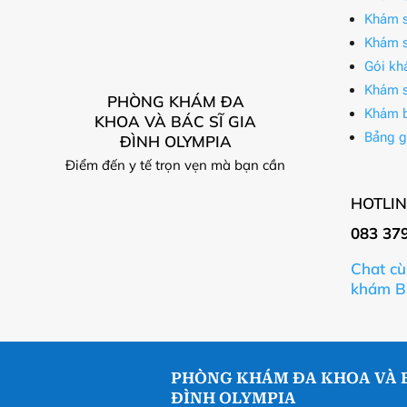
Khám s
Khám s
Gói kh
Khám s
PHÒNG KHÁM ĐA
Khám 
KHOA VÀ BÁC SĨ GIA
Bảng g
ĐÌNH OLYMPIA
Điểm đến y tế trọn vẹn mà bạn cần
HOTLIN
083 37
Chat cù
khám B
PHÒNG KHÁM ĐA KHOA VÀ B
ĐÌNH OLYMPIA