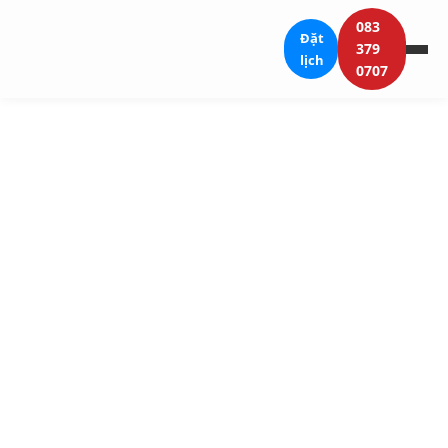
083
Đặt
379
lịch
0707