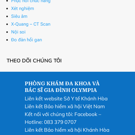
Phục hồi chức năng
Xét nghiệm
Siêu âm
X-Quang – CT Scan
Nội soi
Đo đàn hồi gan
THEO DÕI CHÚNG TÔI
PHÒNG KHÁM ĐA KHOA VÀ
BÁC SĨ GIA ĐÌNH OLYMPIA
Liên kết website Sở Y tế Khánh Hòa
Liên kết Bảo hiểm xã hội Việt Nam
Kết nối với chúng tôi:
Facebook
–
Hotline: 083 379 0707
Liên kết Bảo hiểm xã hội Khánh Hòa