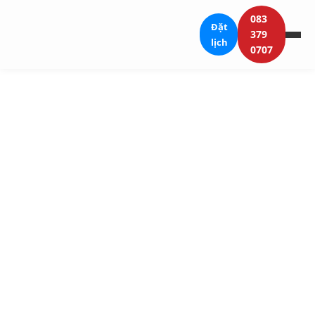
083
Đặt
379
lịch
0707