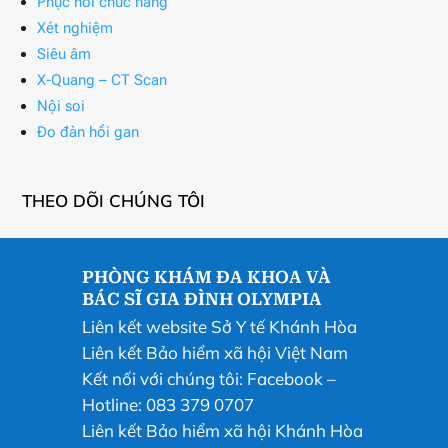
Phục hồi chức năng
Xét nghiệm
Siêu âm
X-Quang – CT Scan
Nội soi
Đo đàn hồi gan
THEO DÕI CHÚNG TÔI
PHÒNG KHÁM ĐA KHOA VÀ
BÁC SĨ GIA ĐÌNH OLYMPIA
Liên kết website Sở Y tế Khánh Hòa
Liên kết Bảo hiểm xã hội Việt Nam
Kết nối với chúng tôi:
Facebook
–
Hotline: 083 379 0707
Liên kết Bảo hiểm xã hội Khánh Hòa