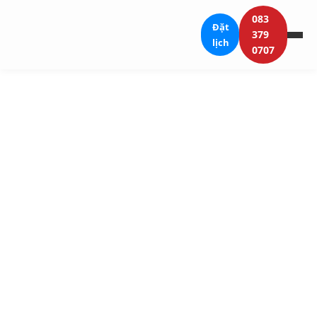
083
Đặt
379
lịch
0707