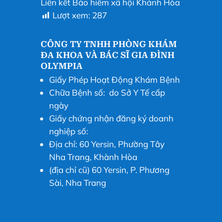
Liên kết Bảo hiểm xã hội Khánh Hòa
Lượt xem:
287
CÔNG TY TNHH PHÒNG KHÁM
ĐA KHOA VÀ BÁC SĨ GIA ĐÌNH
OLYMPIA
Giấy Phép Hoạt Động Khám Bệnh
Chữa Bệnh số: do Sở Y Tế cấp
ngày
Giấy chứng nhận đăng ký doanh
nghiệp số:
Địa chỉ: 60 Yersin, Phường Tây
Nha Trang, Khành Hòa
(địa chỉ cũ) 60 Yersin, P. Phương
Sài, Nha Trang