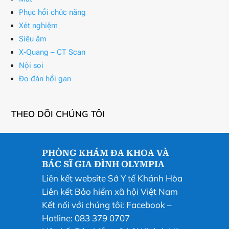
Phục hồi chức năng
Xét nghiệm
Siêu âm
X-Quang – CT Scan
Nội soi
Đo đàn hồi gan
THEO DÕI CHÚNG TÔI
PHÒNG KHÁM ĐA KHOA VÀ
BÁC SĨ GIA ĐÌNH OLYMPIA
Liên kết website Sở Y tế Khánh Hòa
Liên kết Bảo hiểm xã hội Việt Nam
Kết nối với chúng tôi:
Facebook
–
Hotline: 083 379 0707