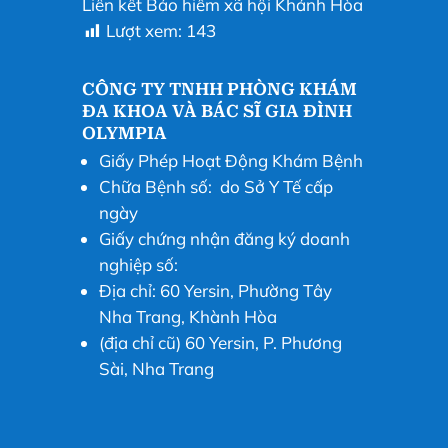
Liên kết Bảo hiểm xã hội Khánh Hòa
Lượt xem:
143
CÔNG TY TNHH PHÒNG KHÁM
ĐA KHOA VÀ BÁC SĨ GIA ĐÌNH
OLYMPIA
Giấy Phép Hoạt Động Khám Bệnh
Chữa Bệnh số: do Sở Y Tế cấp
ngày
Giấy chứng nhận đăng ký doanh
nghiệp số:
Địa chỉ: 60 Yersin, Phường Tây
Nha Trang, Khành Hòa
(địa chỉ cũ) 60 Yersin, P. Phương
Sài, Nha Trang