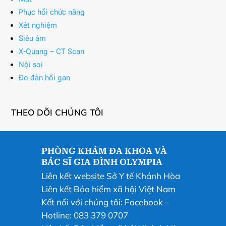
Phục hồi chức năng
Xét nghiệm
Siêu âm
X-Quang – CT Scan
Nội soi
Đo đàn hồi gan
THEO DÕI CHÚNG TÔI
PHÒNG KHÁM ĐA KHOA VÀ
BÁC SĨ GIA ĐÌNH OLYMPIA
Liên kết website Sở Y tế Khánh Hòa
Liên kết Bảo hiểm xã hội Việt Nam
Kết nối với chúng tôi:
Facebook
–
Hotline: 083 379 0707