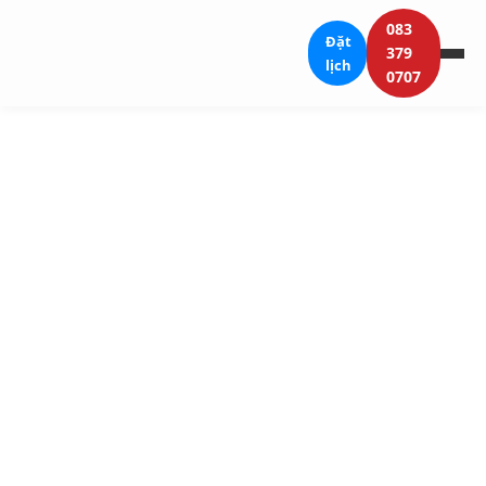
083
Đặt
379
lịch
0707