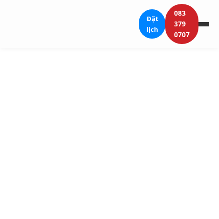
083
Đặt
379
lịch
0707