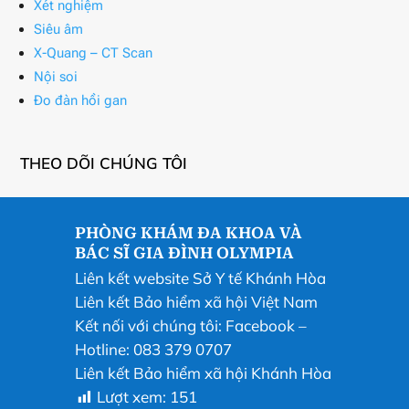
Xét nghiệm
Siêu âm
X-Quang – CT Scan
Nội soi
Đo đàn hồi gan
THEO DÕI CHÚNG TÔI
PHÒNG KHÁM ĐA KHOA VÀ
BÁC SĨ GIA ĐÌNH OLYMPIA
Liên kết website Sở Y tế Khánh Hòa
Liên kết Bảo hiểm xã hội Việt Nam
Kết nối với chúng tôi:
Facebook
–
Hotline: 083 379 0707
Liên kết Bảo hiểm xã hội Khánh Hòa
Lượt xem:
151