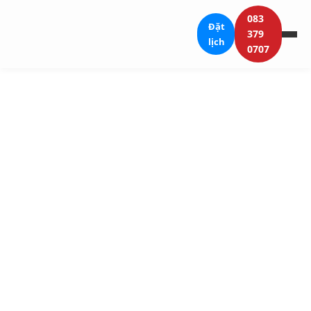
083
Đặt
379
lịch
0707