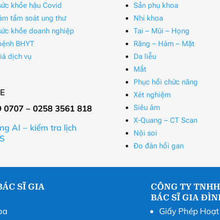
ức khỏe hậu Covid
Sản phụ khoa
ám tầm soát ung thư
Nhi khoa
ức khỏe doanh nghiệp
Tai – Mũi – Họng
bệnh BHYT
Răng – Hàm – Mặt
iá dịch vụ
Da liễu
Mắt
Phục hồi chức năng
E
Xét nghiệm
9 0707 – 0258 3561 818
Siêu âm
X-Quang – CT Scan
ng AI – kiểm tra lịch
Nội soi
S
Đo đàn hồi gan
ÁC SĨ GIA
CÔNG TY TNHH
BÁC SĨ GIA ĐÌ
òa
Giấy Phép Hoạ