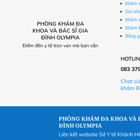
Khám s
Gói kh
Khám s
PHÒNG KHÁM ĐA
Khám 
KHOA VÀ BÁC SĨ GIA
Bảng g
ĐÌNH OLYMPIA
Điểm đến y tế trọn vẹn mà bạn cần
HOTLIN
083 37
Chat cù
khám B
PHÒNG KHÁM ĐA KHOA VÀ B
ĐÌNH OLYMPIA
Liên kết website Sở Y tế Khánh H