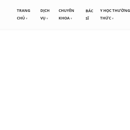
TRANG
DỊCH
CHUYÊN
Y HỌC THƯỜN
BÁC
CHỦ
VỤ
KHOA
THỨC
SĨ