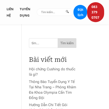
083
G
LIÊN
TUYỂN
Đặt
🔍
379
lịch
HỆ
DỤNG
0707
Tìm kiếm
Bài viết mới
Hội chứng Cushing do thuốc
là gì?
Thông Báo Tuyển Dụng Y Tế
Tại Nha Trang – Phòng Khám
Đa Khoa Olympia Cần Tìm
Đồng Đội
Hướng Dẫn Chi Tiết Gói