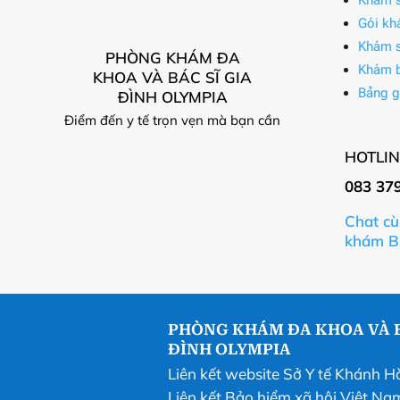
Gói kh
Khám s
PHÒNG KHÁM ĐA
Khám 
KHOA VÀ BÁC SĨ GIA
Bảng g
ĐÌNH OLYMPIA
Điểm đến y tế trọn vẹn mà bạn cần
HOTLIN
083 37
Chat cù
khám B
PHÒNG KHÁM ĐA KHOA VÀ B
ĐÌNH OLYMPIA
Liên kết website Sở Y tế Khánh H
Liên kết Bảo hiểm xã hội Việt Na