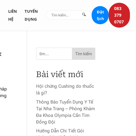
083
G
LIÊN
TUYỂN
Đặt
🔍
379
lịch
HỆ
DỤNG
0707
&
Tìm kiếm
Bài viết mới
Hội chứng Cushing do thuốc
pháp
là gì?
00mg
Thông Báo Tuyển Dụng Y Tế
Tại Nha Trang – Phòng Khám
Đa Khoa Olympia Cần Tìm
Đồng Đội
Hướng Dẫn Chi Tiết Gói