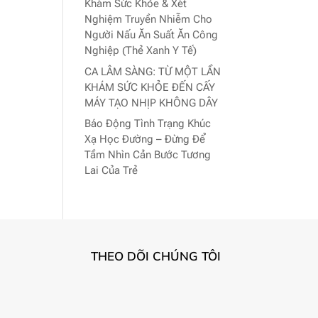
Khám Sức Khỏe & Xét
Nghiệm Truyền Nhiễm Cho
Người Nấu Ăn Suất Ăn Công
Nghiệp (Thẻ Xanh Y Tế)
CA LÂM SÀNG: TỪ MỘT LẦN
KHÁM SỨC KHỎE ĐẾN CẤY
MÁY TẠO NHỊP KHÔNG DÂY
Báo Động Tình Trạng Khúc
Xạ Học Đường – Đừng Để
Tầm Nhìn Cản Bước Tương
Lai Của Trẻ
THEO DÕI CHÚNG TÔI