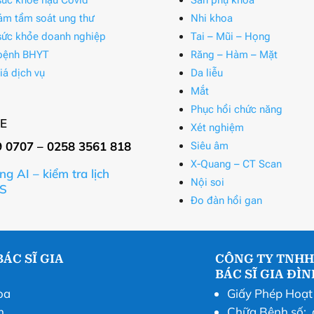
ám tầm soát ung thư
Nhi khoa
ức khỏe doanh nghiệp
Tai – Mũi – Họng
bệnh BHYT
Răng – Hàm – Mặt
iá dịch vụ
Da liễu
Mắt
Phục hồi chức năng
E
Xét nghiệm
9 0707 – 0258 3561 818
Siêu âm
X-Quang – CT Scan
ng AI – kiểm tra lịch
Nội soi
S
Đo đàn hồi gan
ÁC SĨ GIA
CÔNG TY TNHH
BÁC SĨ GIA ĐÌ
òa
Giấy Phép Hoạ
m
Chữa Bệnh số: 