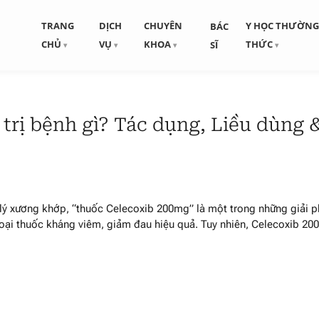
TRANG
DỊCH
CHUYÊN
Y HỌC THƯỜN
BÁC
CHỦ
VỤ
KHOA
THỨC
SĨ
trị bệnh gì? Tác dụng, Liều dùng 
 lý xương khớp, “thuốc Celecoxib 200mg” là một trong những giải 
loại thuốc kháng viêm, giảm đau hiệu quả. Tuy nhiên, Celecoxib 2