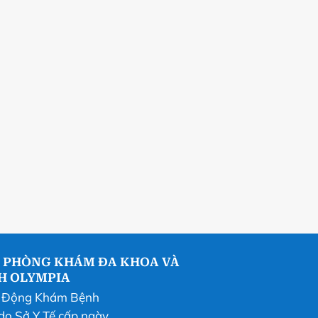
 PHÒNG KHÁM ĐA KHOA VÀ
NH OLYMPIA
t Động Khám Bệnh
do Sở Y Tế cấp ngày