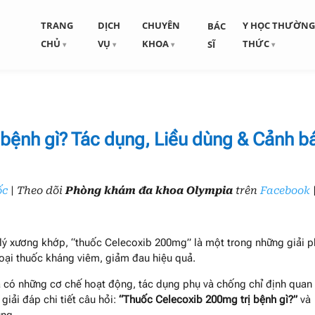
TRANG
DỊCH
CHUYÊN
Y HỌC THƯỜN
BÁC
CHỦ
VỤ
KHOA
THỨC
SĨ
bệnh gì? Tác dụng, Liều dùng & Cảnh b
ốc
| Theo dõi
Phòng khám đa khoa Olympia
trên
Facebook
 lý xương khớp, “thuốc Celecoxib 200mg” là một trong những giải 
loại thuốc kháng viêm, giảm đau hiệu quả.
à có những cơ chế hoạt động, tác dụng phụ và chống chỉ định quan
giải đáp chi tiết câu hỏi:
“Thuốc Celecoxib 200mg trị bệnh gì?”
và
ụng.