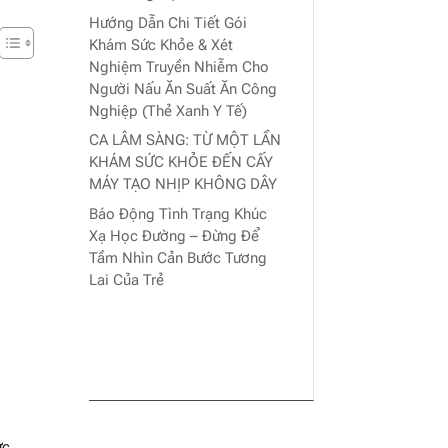
Hướng Dẫn Chi Tiết Gói
Khám Sức Khỏe & Xét
Nghiệm Truyền Nhiễm Cho
Người Nấu Ăn Suất Ăn Công
Nghiệp (Thẻ Xanh Y Tế)
CA LÂM SÀNG: TỪ MỘT LẦN
KHÁM SỨC KHỎE ĐẾN CẤY
MÁY TẠO NHỊP KHÔNG DÂY
Báo Động Tình Trạng Khúc
Xạ Học Đường – Đừng Để
Tầm Nhìn Cản Bước Tương
Lai Của Trẻ
ức