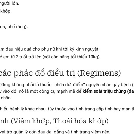
người lớn.
 khớp.
oa, nhổ răng).
m đau hiệu quả cho phụ nữ khi tới kỳ kinh nguyệt.
ẻ em từ 2 tuổi trở lên (với cân nặng tối thiểu 10kg).
ác phác đồ điều trị (Regimens)
200mg không phải là thuốc “chữa dứt điểm” nguyên nhân gây bệnh 
ay vào đó, nó là một công cụ mạnh mẽ để
kiểm soát triệu chứng (đa
 nhân.
iều bệnh lý khác nhau, tùy thuộc vào tình trạng cấp tính hay mạn t
tính (Viêm khớp, Thoái hóa khớp)
ai trò quản lý cơn đau dai dẳng và tình trạng viêm nền.