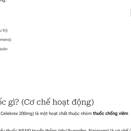
)
 trị)
gimens)
toàn
c gì? (Cơ chế hoạt động)
c Celebrex 200mg) là một hoạt chất thuộc nhóm
thuốc chống viêm
hiều thuốc NSAID truyền thống (như Ibuprofen, Naproxen) là cơ chế 