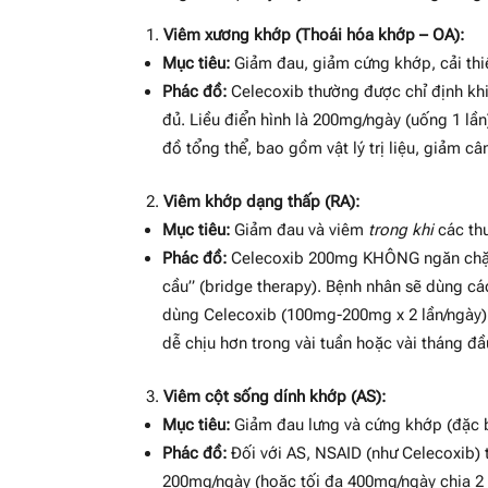
Viêm xương khớp (Thoái hóa khớp – OA):
Mục tiêu:
Giảm đau, giảm cứng khớp, cải thi
Phác đồ:
Celecoxib thường được chỉ định kh
đủ. Liều điển hình là 200mg/ngày (uống 1 lần
đồ tổng thể, bao gồm vật lý trị liệu, giảm câ
Viêm khớp dạng thấp (RA):
Mục tiêu:
Giảm đau và viêm
trong khi
các th
Phác đồ:
Celecoxib 200mg KHÔNG ngăn chặn 
cầu” (bridge therapy). Bệnh nhân sẽ dùng các
dùng Celecoxib (100mg-200mg x 2 lần/ngày)
dễ chịu hơn trong vài tuần hoặc vài tháng đ
Viêm cột sống dính khớp (AS):
Mục tiêu:
Giảm đau lưng và cứng khớp (đặc biệ
Phác đồ:
Đối với AS, NSAID (như Celecoxib) 
200mg/ngày (hoặc tối đa 400mg/ngày chia 2 l