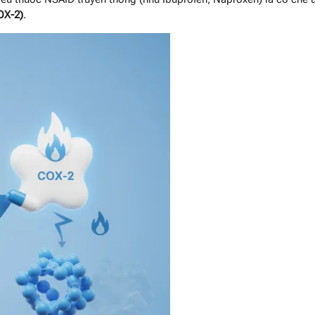
OX-2)
.