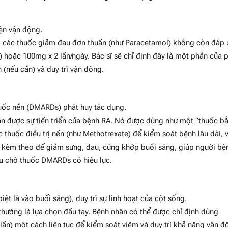
ện vận động.
i các thuốc giảm đau đơn thuần (như Paracetamol) không còn đáp
) hoặc 100mg x 2 lần/ngày. Bác sĩ sẽ chỉ định đây là một phần của 
n (nếu cần) và duy trì vận động.
uốc nền (DMARDs) phát huy tác dụng.
được sự tiến triển của bệnh RA. Nó được dùng như một “thuốc b
 thuốc điều trị nền (như Methotrexate) để kiểm soát bệnh lâu dài, 
 kèm theo để giảm sưng, đau, cứng khớp buổi sáng, giúp người bệ
ầu chờ thuốc DMARDs có hiệu lực.
t là vào buổi sáng), duy trì sự linh hoạt của cột sống.
thường là lựa chọn đầu tay. Bệnh nhân có thể được chỉ định dùng
ần) một cách liên tục để kiểm soát viêm và duy trì khả năng vận đ