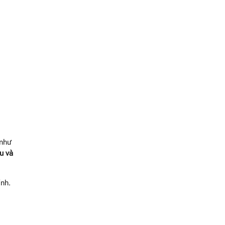
(như
u và
ính.