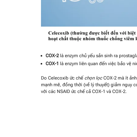
COX-2
là enzym chủ yếu sản sinh ra prostagl
COX-1
là enzym liên quan đến việc bảo vệ n
Do Celecoxib ức chế
chọn lọc
COX-2 mà ít ảnh
mạnh mẽ, đồng thời (về lý thuyết) giảm nguy cơ
với các NSAID ức chế cả COX-1 và COX-2.