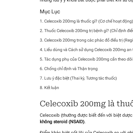
Celecoxib 200mg là thuốc gì? (Cơ chế hoạt động
Thuốc Celecoxib 200mg trị bệnh gì? (Chỉ định điều
Celecoxib 200mg trong các phác đồ điều trị (Re
Liều dùng và Cách sử dụng Celecoxib 200mg an 
Tác dụng phụ của Celecoxib 200mg cần theo dõi
Chống chỉ định và Thận trọng
Lưu ý đặc biệt (Thai kỳ, Tương tác thuốc)
Kết luận
Celecoxib 200mg là thuố
Celecoxib (thường được biết đến với biệt dượ
không steroid (NSAID)
.
Điểm khác biệt cốt lõi của Celecoxib so với n