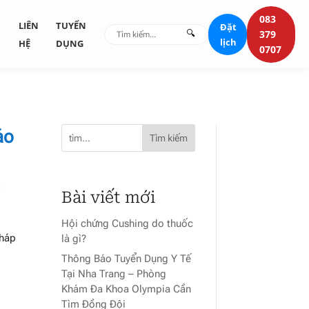
083
G
LIÊN
TUYỂN
Đặt
🔍
379
lịch
HỆ
DỤNG
0707
áo
Tìm kiếm
|
Bài viết mới
Hội chứng Cushing do thuốc
pháp
là gì?
Thông Báo Tuyển Dụng Y Tế
Tại Nha Trang – Phòng
Khám Đa Khoa Olympia Cần
Tìm Đồng Đội