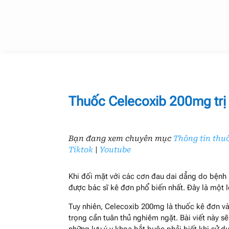
Thuốc Celecoxib 200mg trị 
Bạn đang xem chuyên mục
Thông tin thu
Tiktok
|
Youtube
Khi đối mặt với các cơn đau dai dẳng do bệnh
được bác sĩ kê đơn phổ biến nhất. Đây là một 
Tuy nhiên, Celecoxib 200mg là thuốc kê đơn v
trọng cần tuân thủ nghiêm ngặt. Bài viết này sẽ 
những lưu ý y khoa bắt buộc phải biết khi sử d