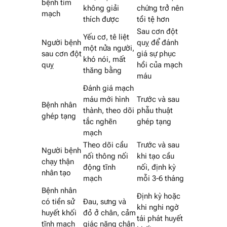
bệnh tim
không giải
chứng trở nên
mạch
thích được
tồi tệ hơn
Sau cơn đột
Yếu cơ, tê liệt
Người bệnh
quỵ để đánh
một nửa người,
sau cơn đột
giá sự phục
khó nói, mất
quỵ
hồi của mạch
thăng bằng
máu
Đánh giá mạch
máu mới hình
Trước và sau
Bệnh nhân
thành, theo dõi
phẫu thuật
ghép tạng
tắc nghẽn
ghép tạng
mạch
Theo dõi cầu
Trước và sau
Người bệnh
nối thông nối
khi tạo cầu
chạy thận
động tĩnh
nối, định kỳ
nhân tạo
mạch
mỗi 3-6 tháng
Bệnh nhân
Định kỳ hoặc
có tiền sử
Đau, sưng và
khi nghi ngờ
huyết khối
đỏ ở chân, cảm
tái phát huyết
tĩnh mạch
giác nặng chân