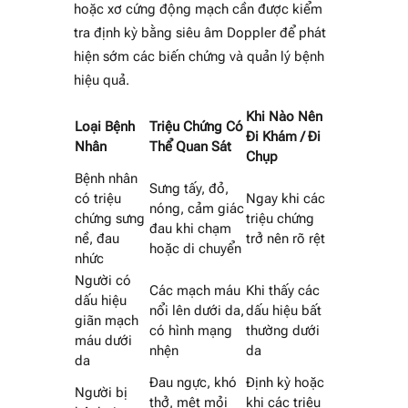
hoặc xơ cứng động mạch cần được kiểm
tra định kỳ bằng siêu âm Doppler để phát
hiện sớm các biến chứng và quản lý bệnh
hiệu quả.
Khi Nào Nên
Loại Bệnh
Triệu Chứng Có
Đi Khám / Đi
Nhân
Thể Quan Sát
Chụp
Bệnh nhân
Sưng tấy, đỏ,
có triệu
Ngay khi các
nóng, cảm giác
chứng sưng
triệu chứng
đau khi chạm
nề, đau
trở nên rõ rệt
hoặc di chuyển
nhức
Người có
Các mạch máu
Khi thấy các
dấu hiệu
nổi lên dưới da,
dấu hiệu bất
giãn mạch
có hình mạng
thường dưới
máu dưới
nhện
da
da
Đau ngực, khó
Định kỳ hoặc
Người bị
thở, mệt mỏi
khi các triệu