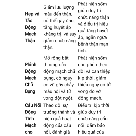
Phát hiện sớm
Giảm lưu lượng
giúp duy trì
Hẹp và
máu đến thận,
chức năng thận
Tắc
có thể gây đau,
và điều trị hiệu
Động
tăng huyết áp
quả tăng huyết
Mạch
kháng trị, và suy
áp, ngăn ngừa
Thận
giảm chức năng
bệnh thận mạn
thận.
tính.
Mở rộng bất
Phát hiện sớm
Phình
thường của
cho phép theo
Động
động mạch chủ
dõi và can thiệp
Mạch
bụng, có nguy
kịp thời, giảm
Chủ
cơ vỡ gây chảy
thiểu nguy cơ tử
Bụng
máu nội và tử
vong do vỡ
vong đột ngột.
động mạch.
Cầu Nối
Theo dõi sự
Điều trị kịp thời
Động
trưởng thành và
giúp duy trì
Tĩnh
hiệu quả hoạt
chức năng cầu
Mạch
động của cầu
nối, đảm bảo
cho
nối, đánh giá
hiệu quả của