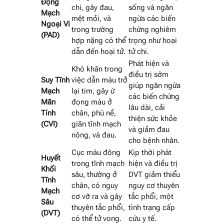
Động
chi, gây đau,
sống và ngăn
Mạch
mệt mỏi, và
ngừa các biến
Ngoại Vi
trong trường
chứng nghiêm
(PAD)
hợp nặng có thể
trọng như hoại
dẫn đến hoại tử.
tử chi.
Phát hiện và
Khó khăn trong
điều trị sớm
Suy Tĩnh
việc dẫn máu trở
giúp ngăn ngừa
Mạch
lại tim, gây ứ
các biến chứng
Mãn
đọng máu ở
lâu dài, cải
Tính
chân, phù nề,
thiện sức khỏe
(CVI)
giãn tĩnh mạch
và giảm đau
nông, và đau.
cho bệnh nhân.
Cục máu đông
Kịp thời phát
Huyết
trong tĩnh mạch
hiện và điều trị
Khối
sâu, thường ở
DVT giảm thiểu
Tĩnh
chân, có nguy
nguy cơ thuyên
Mạch
cơ vỡ ra và gây
tắc phổi, một
Sâu
thuyên tắc phổi,
tình trạng cấp
(DVT)
có thể tử vong.
cứu y tế.