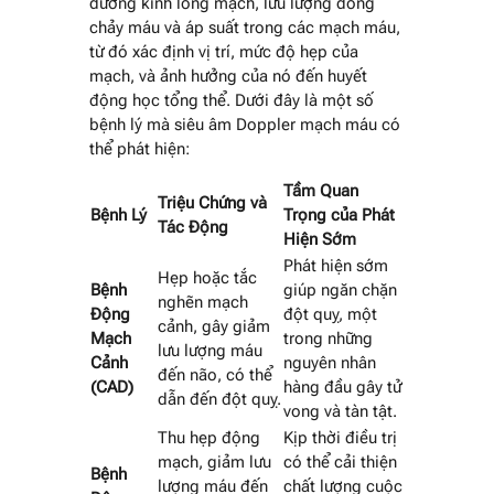
đường kính lòng mạch, lưu lượng dòng
chảy máu và áp suất trong các mạch máu,
từ đó xác định vị trí, mức độ hẹp của
mạch, và ảnh hưởng của nó đến huyết
động học tổng thể. Dưới đây là một số
bệnh lý mà siêu âm Doppler mạch máu có
thể phát hiện:
Tầm Quan
Triệu Chứng và
Bệnh Lý
Trọng của Phát
Tác Động
Hiện Sớm
Phát hiện sớm
Hẹp hoặc tắc
Bệnh
giúp ngăn chặn
nghẽn mạch
Động
đột quỵ, một
cảnh, gây giảm
Mạch
trong những
lưu lượng máu
Cảnh
nguyên nhân
đến não, có thể
(CAD)
hàng đầu gây tử
dẫn đến đột quỵ.
vong và tàn tật.
Thu hẹp động
Kịp thời điều trị
mạch, giảm lưu
có thể cải thiện
Bệnh
lượng máu đến
chất lượng cuộc