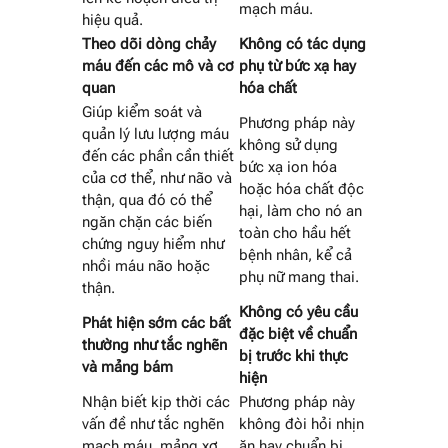
mạch máu.
hiệu quả.
Theo dõi dòng chảy
Không có tác dụng
máu đến các mô và cơ
phụ từ bức xạ hay
quan
hóa chất
Giúp kiểm soát và
Phương pháp này
quản lý lưu lượng máu
không sử dụng
đến các phần cần thiết
bức xạ ion hóa
của cơ thể, như não và
hoặc hóa chất độc
thận, qua đó có thể
hại, làm cho nó an
ngăn chặn các biến
toàn cho hầu hết
chứng nguy hiểm như
bệnh nhân, kể cả
nhồi máu não hoặc
phụ nữ mang thai.
thận.
Không có yêu cầu
Phát hiện sớm các bất
đặc biệt về chuẩn
thường như tắc nghẽn
bị trước khi thực
và mảng bám
hiện
Nhận biết kịp thời các
Phương pháp này
vấn đề như tắc nghẽn
không đòi hỏi nhịn
mạch máu, mảng xơ
ăn hay chuẩn bị