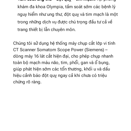
khám đa khoa Olympia, tầm soát sớm các bệnh lý
nguy hiểm như ung thư, đột quỵ và tim mạch là một
trong những dịch vụ được chú trọng đầu tư cả về
trang thiết bị lẫn chuyên môn.
Chúng tôi sử dụng hệ thống máy chụp cắt lớp vi tính
CT Scanner Somatom Scope Power (Siemens) –
dòng máy 16 lát cắt hiện đại, cho phép chụp nhanh
toàn bộ mạch máu não, tim, phổi, gan và ổ bụng,
giúp phát hiện sớm các tổn thương, khối u và dấu
hiệu cảnh báo đột quỵ ngay cả khi chưa có triệu
chứng rõ ràng.