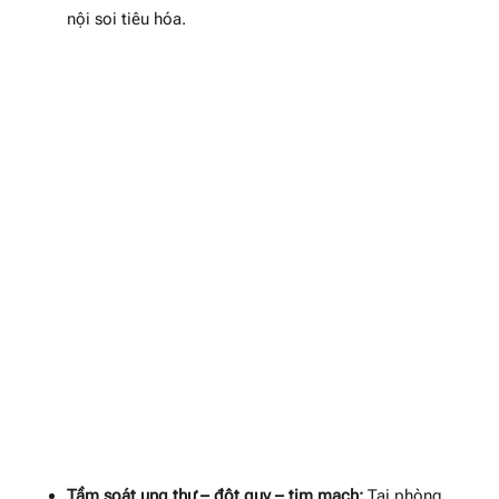
nội soi tiêu hóa.
Tầm soát ung thư – đột quỵ – tim mạch:
Tại phòng