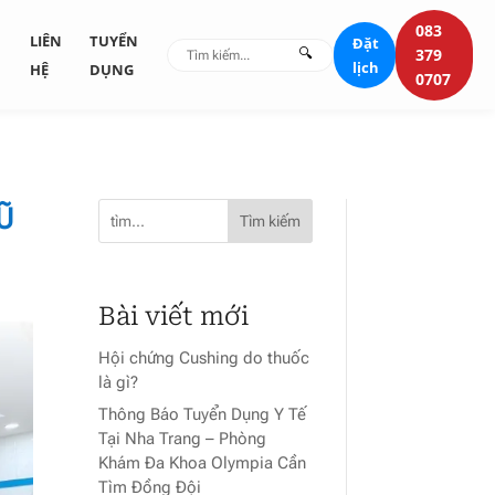
083
G
LIÊN
TUYỂN
Đặt
🔍
379
lịch
HỆ
DỤNG
0707
Ũ
Tìm kiếm
Bài viết mới
Hội chứng Cushing do thuốc
là gì?
Thông Báo Tuyển Dụng Y Tế
Tại Nha Trang – Phòng
Khám Đa Khoa Olympia Cần
Tìm Đồng Đội