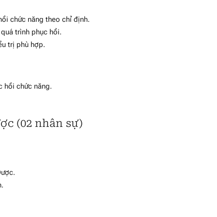
 hồi chức năng theo chỉ định.
quá trình phục hồi.
u trị phù hợp.
ục hồi chức năng.
ợc (02 nhân sự)
Dược.
n.