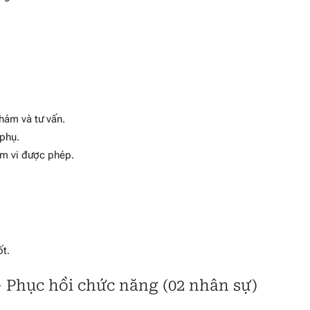
hám và tư vấn.
 phụ.
ạm vi được phép.
ốt.
u – Phục hồi chức năng (02 nhân sự)