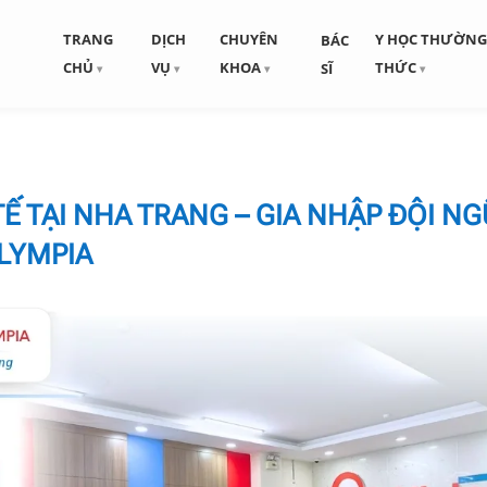
TRANG
DỊCH
CHUYÊN
Y HỌC THƯỜN
BÁC
CHỦ
VỤ
KHOA
THỨC
SĨ
Ế TẠI NHA TRANG – GIA NHẬP ĐỘI NG
LYMPIA