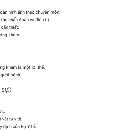
 đoán hình ảnh theo chuyên môn.
tác chẩn đoán và điều trị.
 cần thiết.
hòng khám.
ng khám là một lợi thế.
 người bệnh.
 sự)
ợc.
vật tư y tế.
y định của Bộ Y tế.