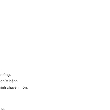
.
n công.
 chữa bệnh.
rình chuyên môn.
ng.