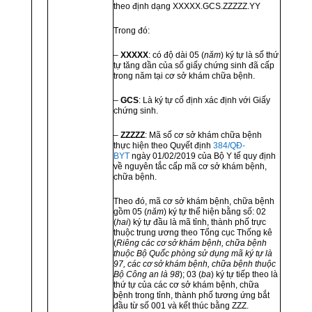
theo định dạng XXXXX.GCS.ZZZZZ.YY
Trong đó:
–
XXXXX
: có độ dài 05 (
năm
) ký tự là số thứ
tự tăng dần của số giấy chứng sinh đã cấp
trong năm tại cơ sở khám chữa bệnh.
–
GCS
: Là ký tự cố định xác định với Giấy
chứng sinh.
–
ZZZZZ
: Mã số cơ sở khám chữa bệnh
thực hiện theo Quyết định
384/QĐ-
BYT
ngày 01/02/2019 của Bộ Y tế quy định
về nguyên tắc cấp mã cơ sở khám bệnh,
chữa bệnh.
Theo đó, mã cơ sở khám bệnh, chữa bệnh
gồm 05 (
năm
) ký tự thể hiện bằng số: 02
(
hai
) ký tự đầu là mã tỉnh, thành phố trực
thuộc trung ương theo Tổng cục Thống kê
(
Riêng các cơ sở khám bệnh,
chữa bệnh
thuộc Bộ Quốc phòng sử dụng mã ký tự là
97, các cơ sở khám bệnh, chữa bệnh thuộc
Bộ Công an là 98
); 03 (
ba
) ký tự tiếp theo là
thứ tự của các cơ sở khám bệnh, chữa
bệnh trong tỉnh, thành phố tương ứng bắt
đầu từ số 001 và kết thúc bằng ZZZ.