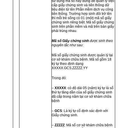
sử dụng mã số này dùng để quản lý việc
cấp giấy chứng sinh và liên thông dữ
liệu điện tử lên Phần mềm dịch vụ công
liên thông. Trường hợp sinh đôi trở lên
thì mỗi trẻ sống có 01 (
một
) mã số giấy
chứng sinh riêng biệt. Mã số giấy chứng
sinh trên phần mềm và mã trên bản giấy
phải trùng nhau.
Mã số Giấy chứng sinh
được sinh theo
nguyên tắc như sau
:
Mã số giấy chứng sinh được quản lý tại
cơ sở khám chữa bệnh. Mã số gồm 18
ký tự theo định dạng
XXXXX.GCS.ZZZZZ.YY
Trong đó:
–
XXXXX
: có độ dài 05 (
năm
) ký tự là số
thứ tự tăng dần của số giấy chứng sinh
đã cấp trong năm tại cơ sở khám chữa
bệnh
–
GCS
: Là ký tự cố định xác định với
Giấy chứng sinh.
–
ZZZZZ
: Mã số cơ sở khám chữa bệnh