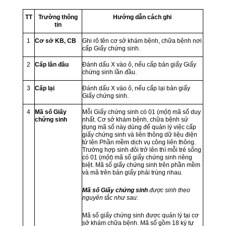
TT
Trường thông
Hướng dẫn cách ghi
tin
1
Cơ sở KB, CB
Ghi rõ tên cơ sở khám bệnh, chữa bệnh nơi
cấp Giấy chứng sinh.
2
Cấp lần đầu
Đánh dấu X vào ô, nếu cấp bản giấy Giấy
chứng sinh lần đầu.
3
Cấp lại
Đánh dấu X vào ô, nếu cấp lại bản giấy
Giấy chứng sinh.
4
Mã số Giấy
Mỗi Giấy chứng sinh có 01 (
một
) mã số duy
chứng sinh
nhất. Cơ sở khám bệnh, chữa bệnh sử
dụng mã số này dùng để quản lý việc cấp
giấy chứng sinh và liên thông dữ liệu điện
tử lên Phần mềm dịch vụ công liên thông.
Trường hợp sinh đôi trở lên thì mỗi trẻ sống
có 01 (
một
) mã số giấy chứng sinh riêng
biệt. Mã số giấy chứng sinh trên phần mềm
và mã trên bản giấy phải trùng nhau.
Mã số Giấy chứng sinh
được sinh theo
nguyên tắc như sau
:
Mã số giấy chứng sinh được quản lý tại cơ
sở khám chữa bệnh. Mã số gồm 18 ký tự