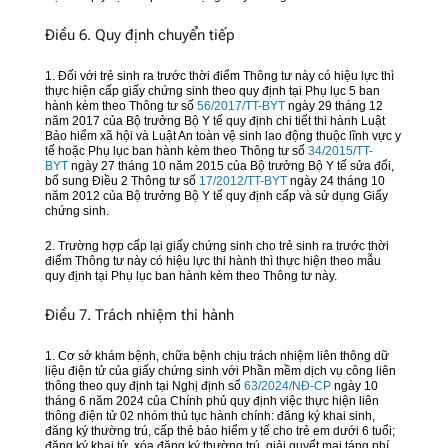
Điều 6. Quy định chuyển tiếp
1. Đối với trẻ sinh ra trước thời điểm Thông tư này có hiệu lực thì
thực hiện cấp giấy chứng sinh theo quy định tại Phụ lục 5 ban
hành kèm theo Thông tư số
56/2017/TT-BYT
ngày 29 tháng 12
năm 2017 của Bộ trưởng Bộ Y tế quy định chi tiết thi hành Luật
Bảo hiểm xã hội và Luật An toàn vệ sinh lao động thuộc lĩnh vực y
tế hoặc Phụ lục ban hành kèm theo Thông tư số
34/2015/TT-
BYT
ngày 27 tháng 10 năm 2015 của Bộ trưởng Bộ Y tế sửa đổi,
bổ sung Điều 2 Thông tư số
17/2012/TT-BYT
ngày 24 tháng 10
năm 2012 của Bộ trưởng Bộ Y tế quy định cấp và sử dụng Giấy
chứng sinh.
2. Trường hợp cấp lại giấy chứng sinh cho trẻ sinh ra trước thời
điểm Thông tư này có hiệu lực thi hành thì thực hiện theo mẫu
quy định tại Phụ lục ban hành kèm theo Thông tư này.
Điều 7. Trách nhiệm thi hành
1. Cơ sở khám bệnh, chữa bệnh chịu trách nhiệm liên thông dữ
liệu điện tử của giấy chứng sinh với Phần mềm dịch vụ công liên
thông theo quy định tại Nghị định số
63/2024/NĐ-CP
ngày 10
tháng 6 năm 2024 của Chính phủ quy định việc thực hiện liên
thông điện tử 02 nhóm thủ tục hành chính: đăng ký khai sinh,
đăng ký thường trú, cấp thẻ bảo hiểm y tế cho trẻ em dưới 6 tuổi;
đăng ký khai tử, xóa đăng ký thường trú, giải quyết mai táng phí,