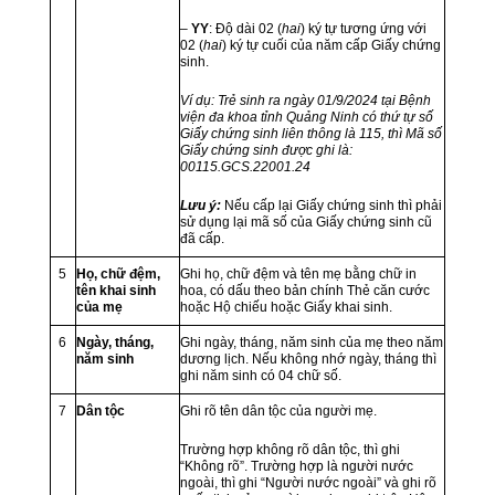
–
YY
: Độ dài 02 (
hai
) ký tự tương ứng với
02 (
hai
) ký tự cuối của năm cấp Giấy chứng
sinh.
Ví dụ: Trẻ sinh ra ngày 01/9/2024 tại Bệnh
viện đa khoa tỉnh
Quảng Ninh có thứ tự số
Giấy chứng sinh liên thông là 115, thì
Mã số
Giấy chứng sinh được ghi là:
00115.GCS.22001.24
Lưu ý:
Nếu cấp lại Giấy chứng sinh thì phải
sử dụng lại mã số của Giấy chứng sinh cũ
đã cấp.
5
Họ, chữ đệm,
Ghi họ, chữ đệm và tên mẹ bằng chữ in
tên khai sinh
hoa, có dấu theo bản chính Thẻ căn cước
của mẹ
hoặc Hộ chiếu hoặc Giấy khai sinh.
6
Ngày, tháng,
Ghi ngày, tháng, năm sinh của mẹ theo năm
năm sinh
dương lịch. Nếu không nhớ ngày, tháng thì
ghi năm sinh có 04 chữ số.
7
Dân tộc
Ghi rõ tên dân tộc của người mẹ.
Trường hợp không rõ dân tộc, thì ghi
“Không rõ”. Trường hợp là người nước
ngoài, thì ghi “Người nước ngoài” và ghi rõ