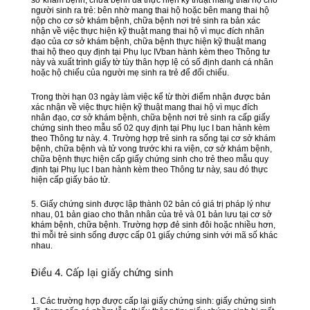
người sinh ra trẻ: bên nhờ mang thai hộ hoặc bên mang thai hộ
nộp cho cơ sở khám bệnh, chữa bệnh nơi trẻ sinh ra bản xác
nhận về việc thực hiện kỹ thuật mang thai hộ vì mục đích nhân
đạo của cơ sở khám bệnh, chữa bệnh thực hiện kỹ thuật mang
thai hộ theo quy định tại Phụ lục IVban hành kèm theo Thông tư
này và xuất trình giấy tờ tùy thân hợp lệ có số định danh cá nhân
hoặc hộ chiếu của người mẹ sinh ra trẻ để đối chiếu.
Trong thời hạn 03 ngày làm việc kể từ thời điểm nhận được bản
xác nhận về việc thực hiện kỹ thuật mang thai hộ vì mục đích
nhân đạo, cơ sở khám bệnh, chữa bệnh nơi trẻ sinh ra cấp giấy
chứng sinh theo mẫu số 02 quy định tại Phụ lục I ban hành kèm
theo Thông tư này. 4. Trường hợp trẻ sinh ra sống tại cơ sở khám
bệnh, chữa bệnh và tử vong trước khi ra viện, cơ sở khám bệnh,
chữa bệnh thực hiện cấp giấy chứng sinh cho trẻ theo mẫu quy
định tại Phụ lục I ban hành kèm theo Thông tư này, sau đó thực
hiện cấp giấy báo tử.
5. Giấy chứng sinh được lập thành 02 bản có giá trị pháp lý như
nhau, 01 bản giao cho thân nhân của trẻ và 01 bản lưu tại cơ sở
khám bệnh, chữa bệnh. Trường hợp đẻ sinh đôi hoặc nhiều hơn,
thì mỗi trẻ sinh sống được cấp 01 giấy chứng sinh với mã số khác
nhau.
Điều 4. Cấp lại giấy chứng sinh
1. Các trường hợp được cấp lại giấy chứng sinh: giấy chứng sinh