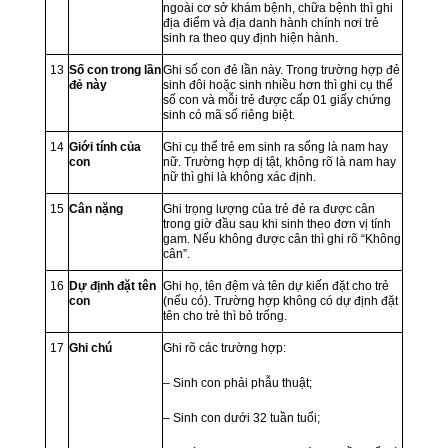
ngoài cơ sở khám bệnh, chữa bệnh thì ghi
địa điểm và địa danh hành chính nơi trẻ
sinh ra theo quy định hiện hành.
13
Số con trong lần
Ghi số con đẻ lần này. Trong trường hợp đẻ
đẻ này
sinh đôi hoặc sinh nhiều hơn thì ghi cụ thể
số con và mỗi trẻ được cấp 01 giấy chứng
sinh có mã số riêng biệt.
14
Giới tính của
Ghi cụ thể trẻ em sinh ra sống là nam hay
con
nữ. Trường hợp dị tật, không rõ là nam hay
nữ thì ghi là không xác định.
15
Cân nặng
Ghi trọng lượng của trẻ đẻ ra được cân
trong giờ đầu sau khi sinh theo đơn vị tính
gam. Nếu không được cân thì ghi rõ “Không
cân”.
16
Dự định đặt tên
Ghi họ, tên đệm và tên dự kiến đặt cho trẻ
con
(nếu có). Trường hợp không có dự định đặt
tên cho trẻ thì bỏ trống.
17
Ghi chú
Ghi rõ các trường hợp:
– Sinh con phải phẫu thuật;
– Sinh con dưới 32 tuần tuổi;