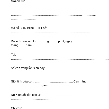
Nơi cư trú: ……………………………………….……………………….
…………..……….…
………………………………………………………………..…………..
…….………….……..
Mã số BHXH/Thẻ BHYT số:
……………………………………………………………………….
Đã sinh con vào lúc:…….…giờ…… phút, ngày………
tháng……..năm……………………….
Tại:
…………………………………………………………………………………………
Số con trong lần sinh này:
……………………………………………………………………..………
Giới tính của con: …………….………………..…. Cân nặng
……………………….… gam.
Dự định đặt tên con là: …………………………………….
……………………….……………
Ghi chú: