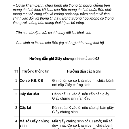
– Cơ sở khám bệnh, chữa bệnh ghi thông tin người chồng bên
mang thai hộ theo kê khai của Bên mang thai hộ hoặc Bên nhờ
mang thai hộ cung cấp và không phải chịu trách nhiệm về tính
chính xác đối với thông tin này. Trong trường hợp không có thông
tin người chồng bên mang thai hộ thì bỏ trống.
– Tên con dự định đặt có thể thay đổi khi khai sinh
– Con sinh ra là con của Bên (vợ chồng) nhờ mang thai hộ
Hướng dẫn ghi Giấy chứng sinh mẫu số 02
TT
Trường thông tin
Hướng dẫn cách ghi
1
Cơ sở KB, CB
Ghi rõ tên cơ sở khám bệnh, chữa bệnh
nơi cấp Giấy chứng sinh.
2
Cấp lần đầu
Đánh dấu X vào ô, nếu cấp bản giấy
Giấy chứng sinh lần đầu.
3
Cấp lại
Đánh dấu X vào ô, nếu cấp lại bản giấy
Giấy chứng sinh.
4
Mã số Giấy chứng
Mỗi giấy chứng sinh có 01 (
một
) mã số
sinh
duy nhất. Cơ sở khám bệnh chữa bệnh