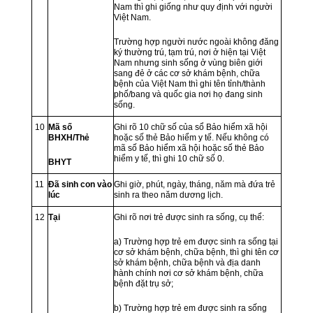
Nam thì ghi giống như quy định với người
Việt Nam.
Trường hợp người nước ngoài không đăng
ký thường trú, tạm trú, nơi ở hiện tại Việt
Nam nhưng sinh sống ở vùng biên giới
sang đẻ ở các cơ sở khám bệnh, chữa
bệnh của Việt Nam thì ghi tên tỉnh/thành
phố/bang và quốc gia nơi họ đang sinh
sống.
10
Mã số
Ghi rõ 10 chữ số của sổ Bảo hiểm xã hội
BHXH/Thẻ
hoặc số thẻ Bảo hiểm y tế. Nếu không có
mã số Bảo hiểm xã hội hoặc số thẻ Bảo
hiểm y tế, thì ghi 10 chữ số 0.
BHYT
11
Đã sinh con vào
Ghi giờ, phút, ngày, tháng, năm mà đứa trẻ
lúc
sinh ra theo năm dương lịch.
12
Tại
Ghi rõ nơi trẻ được sinh ra sống, cụ thể:
a) Trường hợp trẻ em được sinh ra sống tại
cơ sở khám bệnh, chữa bệnh, thì ghi tên cơ
sở khám bệnh, chữa bệnh và địa danh
hành chính nơi cơ sở khám bệnh, chữa
bệnh đặt trụ sở;
b) Trường hợp trẻ em được sinh ra sống