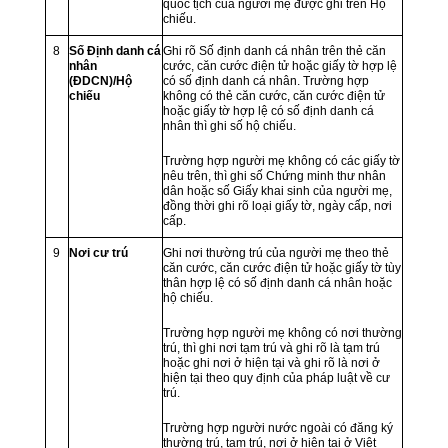
quốc tịch của người mẹ được ghi trên Hộ
chiếu.
8
Số Định danh cá
Ghi rõ Số định danh cá nhân trên thẻ căn
nhân
cước, căn cước điện tử hoặc giấy tờ hợp lệ
(ĐDCN)/Hộ
có số định danh cá nhân. Trường hợp
chiếu
không có thẻ căn cước, căn cước điện tử
hoặc giấy tờ hợp lệ có số định danh cá
nhân thì ghi số hộ chiếu.
Trường hợp người mẹ không có các giấy tờ
nêu trên, thì ghi số Chứng minh thư nhân
dân hoặc số Giấy khai sinh của người mẹ,
đồng thời ghi rõ loại giấy tờ, ngày cấp, nơi
cấp.
9
Nơi cư trú
Ghi nơi thường trú của người mẹ theo thẻ
căn cước, căn cước điện tử hoặc giấy tờ tùy
thân hợp lệ có số định danh cá nhân hoặc
hộ chiếu.
Trường hợp người mẹ không có nơi thường
trú, thì ghi nơi tạm trú và ghi rõ là tạm trú
hoặc ghi nơi ở hiện tại và ghi rõ là nơi ở
hiện tại theo quy định của pháp luật về cư
trú.
Trường hợp người nước ngoài có đăng ký
thường trú, tạm trú, nơi ở hiện tại ở Việt