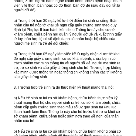
nhưng được người hành nghề khám bệnh, chữa bệnh hoặc nhân
viên y tế thôn, bản hoặc cô đỡ thôn, bản đỡ đẻ (sau đây gọi tắt là
người đỡ đẻ):
a) Trong thời hạn 30 ngày kể từ thời điểm trẻ sinh ra sống, thân
nhân của trẻ nộp tờ khai đề nghị cấp giấy chứng sinh theo quy
định tại Phụ lục II ban hành kèm theo Thông tư này cho cơ sở
khám bệnh, chữa bệnh nơi quản lý người đỡ đẻ và xuất trình giấy
tờ tùy thân hợp lệ có số định danh cá nhân hoặc hộ chiếu của
người mẹ sinh ra trẻ để đối chiếu;
b) Trong thời hạn 05 ngày làm việc kể từ ngày nhận được tờ khai
đề nghị cấp giấy chứng sinh, cơ sở khám bệnh, chữa bệnh có
trách nhiệm xác minh thông tin về người đỡ đẻ, người mẹ sinh ra
trẻ, trẻ sơ sinh và cấp giấy chứng sinh cho trẻ. Trường hợp không
xác minh được thông tin hoặc thông tin không chính xác thì không
cấp giấy chứng sinh.
3. Trường hợp trẻ sinh ra do thực hiện kỹ thuật mang thai hộ:
a) Nếu trẻ sinh ra tại cơ sở khám bệnh, chữa bệnh thực hiện kỹ
thuật mang thai hộ cho người sinh ra trẻ: cơ sở khám bệnh, chữa
bệnh cấp giấy chứng sinh theo mẫu số 02 quy định tại Phụ lục
I ban hành kèm theo Thông tư này cho trẻ trước khi trẻ ra khỏi cơ
sở khám bệnh, chữa bệnh hoặc sớm hơn theo đề nghị của thân
nhân của trẻ.
b) Nếu trẻ sinh ra tại cơ sở khám bệnh, chữa bệnh không phải cơ
sở khám bệnh, chữa bệnh đã thực hiện kỹ thuật mang thai hộ cho