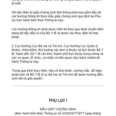
tử tuất.
Dữ liệu điện tử giấy chứng sinh liên thông phải bao gồm đầy đủ
các trường thông tin theo mẫu giấy chứng sinh quy định tại Phụ
lục ban hành kèm theo Thông tư này.
Các trường thông tin phải được hiển thị theo quy định chuẩn định
dạng dữ liệu đầu ra của Bộ Y tế và được xác thực điện tử hợp
pháp.
2. Cục trưởng Cục Bà mẹ và Trẻ em, Cục trưởng Cục Quản lý
Khám, chữa bệnh, thủ trưởng các đơn vị thuộc và trực thuộc Bộ Y
tế, Giám đốc Sở Y tế các tỉnh, thành phố trực thuộc trung ương và
các cơ quan, tổ chức, cá nhân có liên quan chịu trách nhiệm thi
hành Thông tư này.
Trong quá trình thực hiện, nếu có khó khăn, vướng mắc, đề nghị
phản ánh về Bộ Y tế (Cục Bà mẹ và Trẻ em) để được hướng dẫn,
xem xét và giải quyết./.
PHỤ LỤC I
MẪU GIẤY CHỨNG SINH
(Ban hành kèm theo Thông tư số 22/2025/TT-BYT ngày tháng