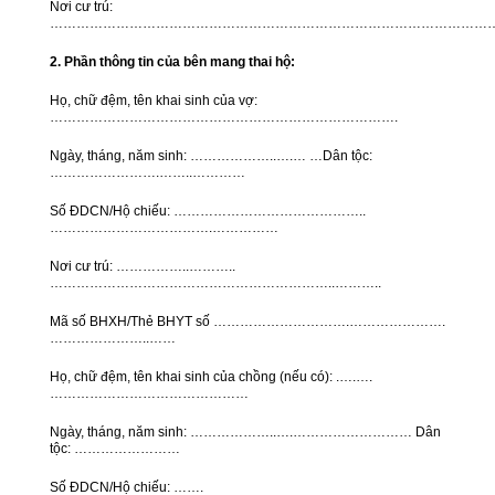
Nơi cư trú:
………………………………………………………………………………………
2. Phần thông tin của bên mang thai hộ:
Họ, chữ đệm, tên khai sinh của vợ:
…………………………………………………………………….
Ngày, tháng, năm sinh: ………………..….… …Dân tộc:
…………………….……..…………
Số ĐDCN/Hộ chiếu: ……………………………………..
……………………………….……………
Nơi cư trú: ……………..………..
………………………………………………………..………..
Mã số BHXH/Thẻ BHYT số ………………………….………………….
…………………..……
Họ, chữ đệm, tên khai sinh của chồng (nếu có): .….….
………………………………………
Ngày, tháng, năm sinh: ………………..….……………………… Dân
tộc: ……………………
Số ĐDCN/Hộ chiếu: …….