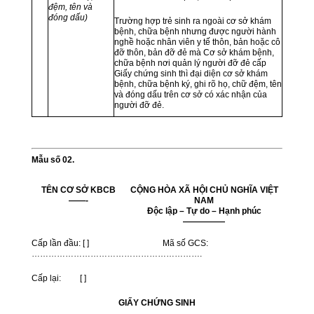
đệm, tên và
đóng dấu)
Trường hợp trẻ sinh ra ngoài cơ sở khám
bệnh, chữa bệnh nhưng được người hành
nghề hoặc nhân viên y tế thôn, bản hoặc cô
đỡ thôn, bản đỡ đẻ mà Cơ sở khám bệnh,
chữa bệnh nơi quản lý người đỡ đẻ cấp
Giấy chứng sinh thì đại diện cơ sở khám
bệnh, chữa bệnh ký, ghi rõ họ, chữ đệm, tên
và đóng dấu trên cơ sở có xác nhận của
người đỡ đẻ.
Mẫu số 02.
TÊN CƠ SỞ KBCB
CỘNG HÒA XÃ HỘI CHỦ NGHĨA VIỆT
——-
NAM
Độc lập – Tự do – Hạnh phúc
—————
Cấp lần đầu: [ ] Mã số GCS:
…………………………………………………….
Cấp lại: [ ]
GIẤY CHỨNG SINH