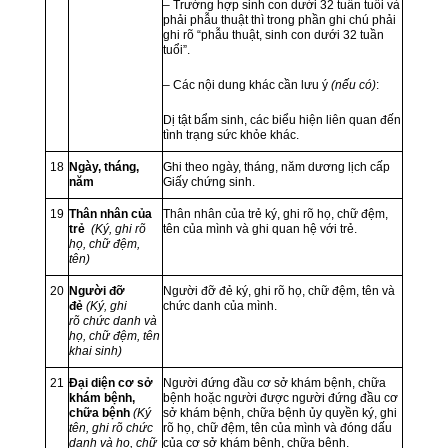
– Trường hợp sinh con dưới 32 tuần tuổi và
phải phẫu thuật thì trong phần ghi chú phải
ghi rõ “phẫu thuật, sinh con dưới 32 tuần
tuổi”.
– Các nội dung khác cần lưu ý
(nếu có)
:
Dị tật bẩm sinh, các biểu hiện liên quan đến
tình trạng sức khỏe khác.
18
Ngày, tháng,
Ghi theo ngày, tháng, năm dương lịch cấp
năm
Giấy chứng sinh.
19
Thân nhân của
Thân nhân của trẻ ký, ghi rõ họ, chữ đệm,
trẻ
(Ký, ghi rõ
tên của mình và ghi quan hệ với trẻ.
họ, chữ đệm,
tên)
20
Người đỡ
Người đỡ đẻ ký, ghi rõ họ, chữ đệm, tên và
đẻ
(Ký, ghi
chức danh của mình.
rõ
chức danh và
họ, chữ đệm, tên
khai sinh)
21
Đại diện cơ sở
Người đứng đầu cơ sở khám bệnh, chữa
khám bệnh,
bệnh hoặc người được người đứng đầu cơ
chữa bệnh
(Ký
sở khám bệnh, chữa bệnh ủy quyền ký, ghi
tên, ghi rõ chức
rõ họ, chữ đệm, tên của mình và đóng dấu
danh và họ, chữ
của cơ sở khám bệnh, chữa bệnh.