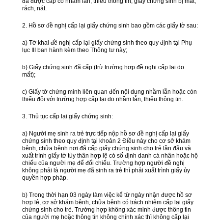
đã được cấp có nhầm lẫn, thiếu thông tin; giấy chứng sinh bị mất,
rách, nát.
2. Hồ sơ đề nghị cấp lại giấy chứng sinh bao gồm các giấy tờ sau:
a) Tờ khai đề nghị cấp lại giấy chứng sinh theo quy định tại Phụ
lục III ban hành kèm theo Thông tư này;
b) Giấy chứng sinh đã cấp (trừ trường hợp đề nghị cấp lại do
mất);
c) Giấy tờ chứng minh liên quan đến nội dung nhầm lẫn hoặc còn
thiếu đối với trường hợp cấp lại do nhầm lẫn, thiếu thông tin.
3. Thủ tục cấp lại giấy chứng sinh:
a) Người mẹ sinh ra trẻ trực tiếp nộp hồ sơ đề nghị cấp lại giấy
chứng sinh theo quy định tại khoản 2 Điều này cho cơ sở khám
bệnh, chữa bệnh nơi đã cấp giấy chứng sinh cho trẻ lần đầu và
xuất trình giấy tờ tùy thân hợp lệ có số định danh cá nhân hoặc hộ
chiếu của người mẹ để đối chiếu. Trường hợp người đề nghị
không phải là người mẹ đã sinh ra trẻ thì phải xuất trình giấy ủy
quyền hợp pháp.
b) Trong thời hạn 03 ngày làm việc kể từ ngày nhận được hồ sơ
hợp lệ, cơ sở khám bệnh, chữa bệnh có trách nhiệm cấp lại giấy
chứng sinh cho trẻ. Trường hợp không xác minh được thông tin
của người mẹ hoặc thông tin không chính xác thì không cấp lại