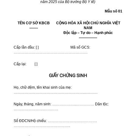
năm 2025 của Bộ trưởng Bộ Y tế)
Mẫu số 01
TÊN CƠ SỞ KBCB
CỘNG HÒA XÃ HỘI CHỦ NGHĨA VIỆT
——-
NAM
Độc lập – Tự do – Hạnh phúc
—————
Cấp lần đầu: [ ] Mã số GCS:
…………………………………………………….
Cấp lại: [ ]
GIẤY CHỨNG SINH
Họ, chữ đệm, tên khai sinh của mẹ:
…………………………………………………..….…….
Ngày, tháng, năm sinh: ………………..…………… Dân tộc:
…………………….…………
Số ĐDCN/Hộ chiếu: ……………………….………….
………………………………………..