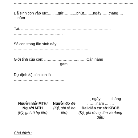
…………………………………………………………………………………….
Đã sinh con vào lúc:…..….giờ……..…phút……..ngày……tháng….
…năm …………..……
Tại: ……………………………………………………………….
…………………………….……
Số con trong lần sinh này:………………….
………………………………………………..……
Giới tính của con: ……………………….…… Cân nặng
………………………………. gam
Dự định đặt tên con là: …………………………………..
……………………………………
…..…., ngày …….. tháng
Người nhờ MTH/
Người đỡ đẻ
……. năm …..…
Người MTH
(Ký, ghi rõ họ
Đại diện cơ sở KBCB
(Ký, ghi rõ họ tên)
tên)
(Ký, ghi rõ họ, tên và đóng
dấu)
Chú thích :