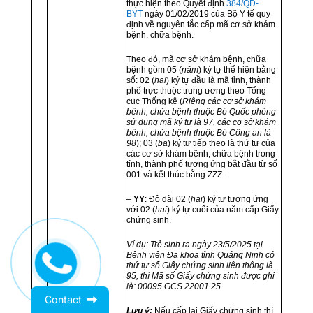
thực hiện theo Quyết định
384/QĐ-
BYT
ngày 01/02/2019 của Bộ Y tế quy
định về nguyên tắc cấp mã cơ sở khám
bệnh, chữa bệnh.
Theo đó, mã cơ sở khám bệnh, chữa
bệnh gồm 05 (
năm
) ký tự thể hiện bằng
số: 02 (
hai
) ký tự đầu là mã tỉnh, thành
phố trực thuộc trung ương theo Tổng
cục Thống kê (
Riêng các cơ sở khám
bệnh, chữa bệnh thuộc Bộ Quốc phòng
sử dụng mã ký tự là 97, các cơ sở khám
bệnh, chữa bệnh thuộc Bộ Công an là
98
); 03 (
ba
) ký tự tiếp theo là thứ tự của
các cơ sở khám bệnh, chữa bệnh trong
tỉnh, thành phố tương ứng bắt đầu từ số
001 và kết thúc bằng ZZZ.
–
YY
: Độ dài 02 (
hai
) ký tự tương ứng
với 02 (
hai
) ký tự cuối của năm cấp Giấy
chứng sinh.
Ví dụ: Trẻ sinh ra ngày 23/5/2025 tại
Bệnh viện Đa khoa tỉnh
Quảng Ninh có
thứ tự số Giấy chứng sinh liên thông là
95, thì
Mã số Giấy chứng sinh được ghi
là: 00095.GCS.22001.25
Contact
Lưu ý:
Nếu cấp lại Giấy chứng sinh thì