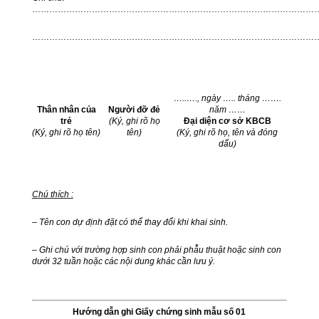
…………………………………………………………………………………………
………………………………………………………………………………………
…..…., ngày ….. tháng …….
Thân nhân của
Người đỡ đẻ
năm ……
trẻ
(Ký, ghi rõ họ
Đại diện cơ sở KBCB
(Ký, ghi rõ họ tên)
tên)
(Ký, ghi rõ họ, tên và đóng
dấu)
Chú thích :
– Tên con dự định đặt có thể thay đổi khi khai sinh.
– Ghi chú với trường hợp sinh con phải phẫu thuật hoặc sinh con
dưới 32 tuần hoặc các nội dung khác cần lưu ý.
Hướng dẫn ghi Giấy chứng sinh mẫu số 01