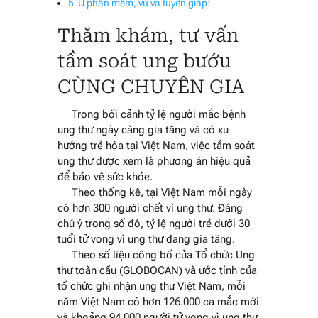
U phần mềm, vú và tuyến giáp:
Thăm khám, tư vấn
tầm soát ung bướu
CÙNG CHUYÊN GIA
Trong bối cảnh tỷ lệ người mắc bệnh
ung thư ngày càng gia tăng và có xu
hướng trẻ hóa tại Việt Nam, việc tầm soát
ung thư được xem là phương án hiệu quả
để bảo vệ sức khỏe.
Theo thống kê, tại Việt Nam mỗi ngày
có hơn 300 người chết vì ung thư. Đáng
chú ý trong số đó, tỷ lệ người trẻ dưới 30
tuổi tử vong vì ung thư đang gia tăng.
Theo số liệu công bố của Tổ chức Ung
thư toàn cầu (GLOBOCAN) và ước tính của
tổ chức ghi nhận ung thư Việt Nam, mỗi
năm Việt Nam có hơn 126.000 ca mắc mới
và khoảng 94.000 người tử vong vì ung thư.