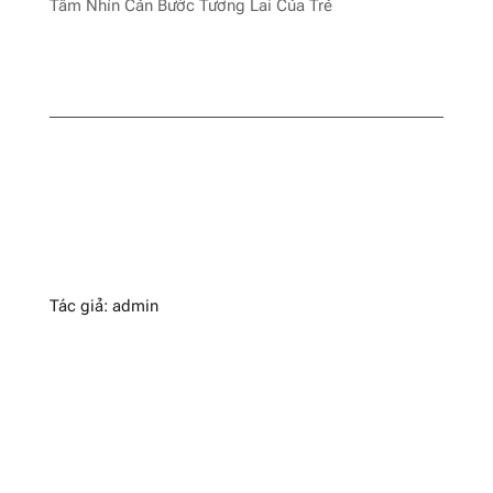
Tầm Nhìn Cản Bước Tương Lai Của Trẻ
Tác giả: admin