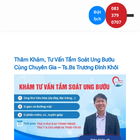
083
Đặt
379
lịch
0707
Thăm Khám, Tư Vấn Tầm Soát Ung Bướu
Cùng Chuyên Gia – Ts.Bs Trương Đình Khôi