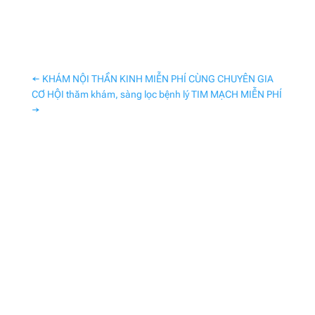
←
KHÁM NỘI THẦN KINH MIỄN PHÍ CÙNG CHUYÊN GIA
CƠ HỘI thăm khám, sàng lọc bệnh lý TIM MẠCH MIỄN PHÍ
→