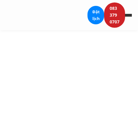
083
Đặt
379
lịch
0707