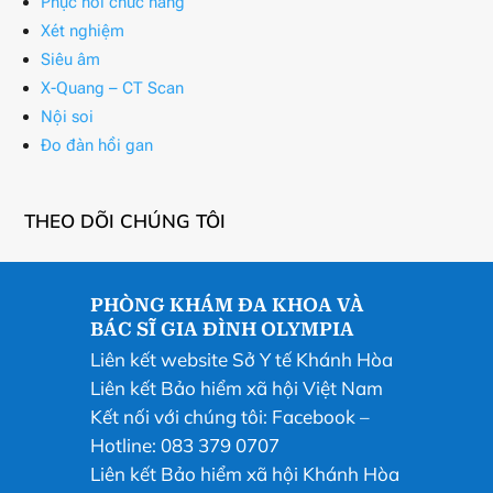
Phục hồi chức năng
Xét nghiệm
Siêu âm
X-Quang – CT Scan
Nội soi
Đo đàn hồi gan
THEO DÕI CHÚNG TÔI
PHÒNG KHÁM ĐA KHOA VÀ
BÁC SĨ GIA ĐÌNH OLYMPIA
Liên kết website Sở Y tế Khánh Hòa
Liên kết Bảo hiểm xã hội Việt Nam
Kết nối với chúng tôi:
Facebook
–
Hotline: 083 379 0707
Liên kết Bảo hiểm xã hội Khánh Hòa