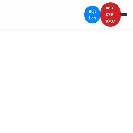
083
Đặt
379
lịch
0707