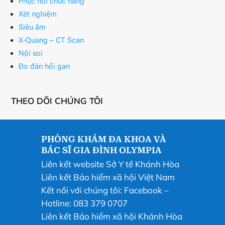
Phục hồi chức năng
Xét nghiệm
Siêu âm
X-Quang – CT Scan
Nội soi
Đo đàn hồi gan
THEO DÕI CHÚNG TÔI
PHÒNG KHÁM ĐA KHOA VÀ
BÁC SĨ GIA ĐÌNH OLYMPIA
Liên kết website Sở Y tế Khánh Hòa
Liên kết Bảo hiểm xã hội Việt Nam
Kết nối với chúng tôi:
Facebook
–
Hotline: 083 379 0707
Liên kết Bảo hiểm xã hội Khánh Hòa