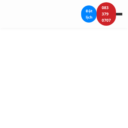
083
Đặt
379
lịch
0707