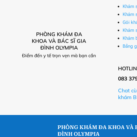
Khám s
Khám s
Gói kh
Khám s
PHÒNG KHÁM ĐA
Khám 
KHOA VÀ BÁC SĨ GIA
Bảng g
ĐÌNH OLYMPIA
Điểm đến y tế trọn vẹn mà bạn cần
HOTLIN
083 37
Chat cù
khám B
PHÒNG KHÁM ĐA KHOA VÀ B
ĐÌNH OLYMPIA