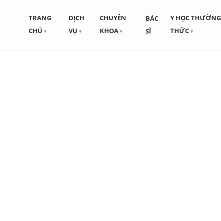
TRANG
DỊCH
CHUYÊN
Y HỌC THƯỜN
BÁC
CHỦ
VỤ
KHOA
THỨC
SĨ