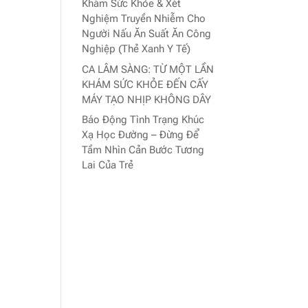
Khám Sức Khỏe & Xét
Nghiệm Truyền Nhiễm Cho
Người Nấu Ăn Suất Ăn Công
Nghiệp (Thẻ Xanh Y Tế)
CA LÂM SÀNG: TỪ MỘT LẦN
KHÁM SỨC KHỎE ĐẾN CẤY
MÁY TẠO NHỊP KHÔNG DÂY
Báo Động Tình Trạng Khúc
Xạ Học Đường – Đừng Để
Tầm Nhìn Cản Bước Tương
Lai Của Trẻ