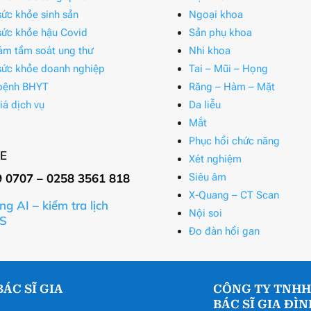
ức khỏe sinh sản
Ngoại khoa
ức khỏe hậu Covid
Sản phụ khoa
ám tầm soát ung thư
Nhi khoa
ức khỏe doanh nghiệp
Tai – Mũi – Họng
bệnh BHYT
Răng – Hàm – Mặt
iá dịch vụ
Da liễu
Mắt
Phục hồi chức năng
E
Xét nghiệm
9 0707 – 0258 3561 818
Siêu âm
X-Quang – CT Scan
ng AI – kiểm tra lịch
Nội soi
S
Đo đàn hồi gan
ÁC SĨ GIA
CÔNG TY TNHH
BÁC SĨ GIA ĐÌ