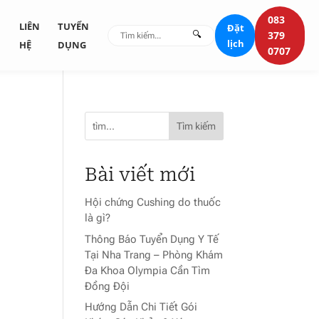
083
G
LIÊN
TUYỂN
Đặt
🔍
379
lịch
HỆ
DỤNG
0707
Tìm kiếm
Bài viết mới
Hội chứng Cushing do thuốc
là gì?
Thông Báo Tuyển Dụng Y Tế
Tại Nha Trang – Phòng Khám
Đa Khoa Olympia Cần Tìm
Đồng Đội
Hướng Dẫn Chi Tiết Gói